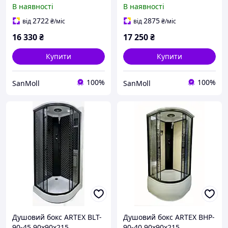
В наявності
В наявності
2722
2875
від
₴
/міс
від
₴
/міс
16 330
₴
17 250
₴
Купити
Купити
100%
100%
SanMoll
SanMoll
Душовий бокс ARTEX BLT-
Душовий бокс ARTEX BHP-
90-45 90х90х215
90-40 90х90х215