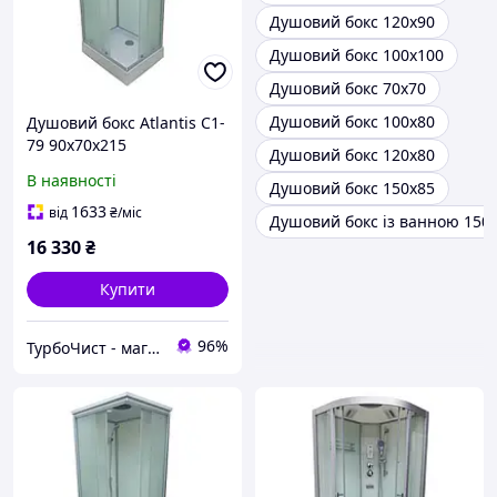
Душовий бокс 120х90
Душовий бокс 100х100
Душовий бокс 70х70
Душовий бокс 100х80
Душовий бокс Atlantis C1-
79 90х70х215
Душовий бокс 120х80
В наявності
Душовий бокс 150х85
1633
від
₴
/міс
Душовий бокс із ванною 150
16 330
₴
Купити
96%
ТурбоЧист - магазин сантехніки