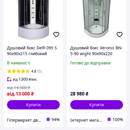
Душовий бокс Delfi 095 S
Душовий бокс Veronis BN-
90х90х215 глибокий
5-90 wight 90х90х220
піддон
В наявності
Готово до відправки
4.8
(5)
1300
від
₴
/міс
від
14 000
₴
від
13 000
₴
28 980
₴
Купити
Купити
94%
100%
Гіпермаркет дверей, сантехніки та меблів VERTEKS
Інтернет магазин дверей та сантехніки KIRI