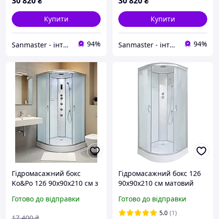
30 820
₴
30 820
₴
Купити
Купити
94%
94%
Sanmaster - інтернет-магазин сантехніки
Sanmaster - інтернет-магазин сантехніки
Гідромасажний бокс
Гідромасажний бокс 126
Ko&Po 126 90x90х210 см з
90x90х210 см матовий
електронікою душовий
душова кабіна розсувні
Готово до відправки
Готово до відправки
бокс матове скло душова
двері на низькому піддоні
кабіна низьким піддоном
5.0
(1)
17 400
₴