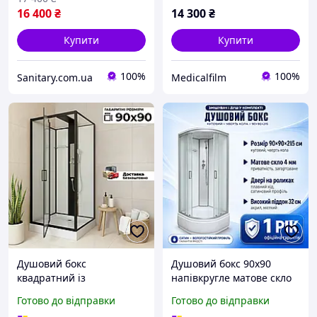
16 400
₴
14 300
₴
Купити
Купити
100%
100%
Sanitary.com.ua
Medicalfilm
Душовий бокс
Душовий бокс 90х90
квадратний із
напівкругле матове скло
двостулковими дверима
Vod-Ok 30 T-M з піддоном
Готово до відправки
Готово до відправки
90х90х220 душова кабіна
32 см