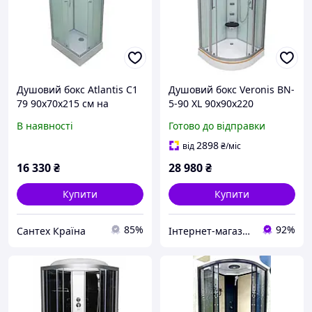
Душовий бокс Atlantis C1
Душовий бокс Veronis BN-
79 90х70х215 см на
5-90 XL 90х90х220
низькому піддоні сатин
В наявності
Готово до відправки
матове скло розсувні
двері
2898
від
₴
/міс
16 330
₴
28 980
₴
Купити
Купити
85%
92%
Сантех Країна
Інтернет-магазин дверей, сантехніки та меблів «Хутко»