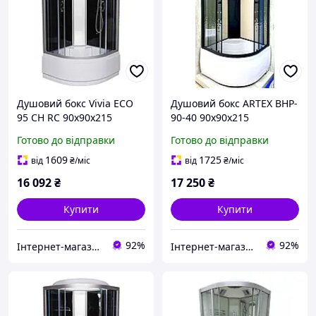
Душовий бокс Vivia ECO
Душовий бокс ARTEX BHP-
95 CH RC 90х90х215
90-40 90х90х215
Готово до відправки
Готово до відправки
1609
1725
від
₴
/міс
від
₴
/міс
16 092
₴
17 250
₴
Купити
Купити
92%
92%
Інтернет-магазин дверей, сантехніки та меблів «Хутко»
Інтернет-магазин дверей, сантехніки та меблів «Хутко»