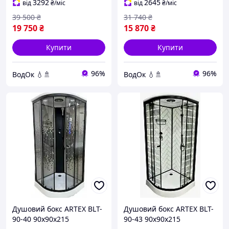
з тропічним душем і
3292
2645
від
₴
/міс
від
₴
/міс
гідромасажем кутова
39 500
₴
31 740
₴
19 750
₴
15 870
₴
Купити
Купити
96%
96%
ВодОк 💧🚿
ВодОк 💧🚿
Душовий бокс ARTEX BLT-
Душовий бокс ARTEX BLT-
90-40 90х90х215
90-43 90х90х215