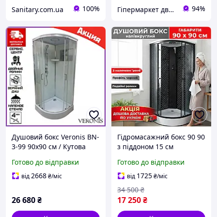
100%
94%
Sanitary.com.ua
Гіпермаркет дверей, сантехніки та меблів VERTEKS
Душовий бокс Veronis BN-
Гідромасажний бокс 90 90
3-99 90х90 см / Кутова
з піддоном 15 см
півкругла душова кабіна
Душовий бокс гідробокс
Готово до відправки
Готово до відправки
із загартованого скла
90х90 душова кабіна
чорний профіль піддон
2668
1725
від
₴
/міс
від
₴
/міс
низький
34 500
₴
26 680
₴
17 250
₴