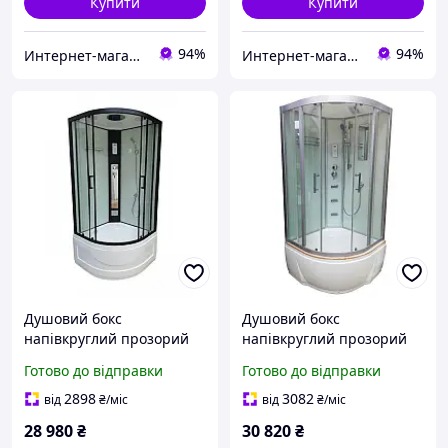
Купити
Купити
94%
94%
Интернет-магазин Строй Дом
Интернет-магазин Строй Дом
Душовий бокс
Душовий бокс
напівкруглий прозорий
напівкруглий прозорий
розсувний 900х900х2150
розсувний 900х900х2200
Готово до відправки
Готово до відправки
чорний з піддоном
сатин з піддоном Veronis
VERONIS BV-4-90
BV-5-90 white
2898
3082
від
₴
/міс
від
₴
/міс
28 980
₴
30 820
₴