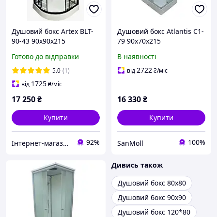
Душовий бокс Artex BLT-
Душовий бокс Atlantis C1-
90-43 90х90х215
79 90х70х215
Готово до відправки
В наявності
2722
5.0
(1)
від
₴
/міс
1725
від
₴
/міс
17 250
₴
16 330
₴
Купити
Купити
92%
100%
Інтернет-магазин дверей, сантехніки та меблів «Хутко»
SanMoll
Дивись також
Душовий бокс 80х80
Душовий бокс 90х90
Душовий бокс 120*80