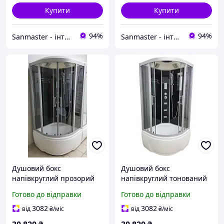
Купити
Купити
94%
94%
Sanmaster - інтернет-магазин сантехніки
Sanmaster - інтернет-магазин сантехніки
Душовий бокс
Душовий бокс
напівкруглий прозорий
напівкруглий тонований
розсувний 900х900х2200
розсувний 900х900х2200
Готово до відправки
Готово до відправки
сатин з піддоном Veronis
сатин з піддоном
BV-5-90 black
VERONIS BV-5-90 GR
3082
3082
від
₴
/міс
від
₴
/міс