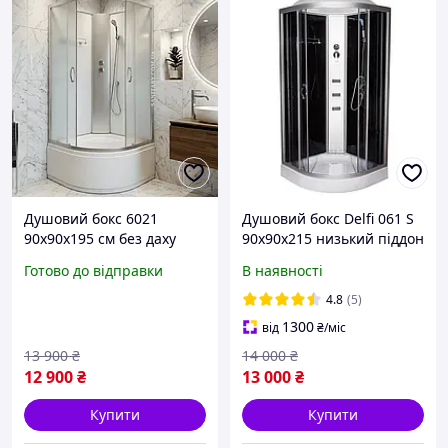
Душовий бокс 6021
Душовий бокс Delfi 061 S
90x90х195 см без даху
90х90х215 низький піддон
душова кабіна із задніми
Готово до відправки
В наявності
стінками матове скло на
глибокому піддоні
4.8
(5)
1300
від
₴
/міс
13 900
₴
14 000
₴
12 900
₴
13 000
₴
Купити
Купити