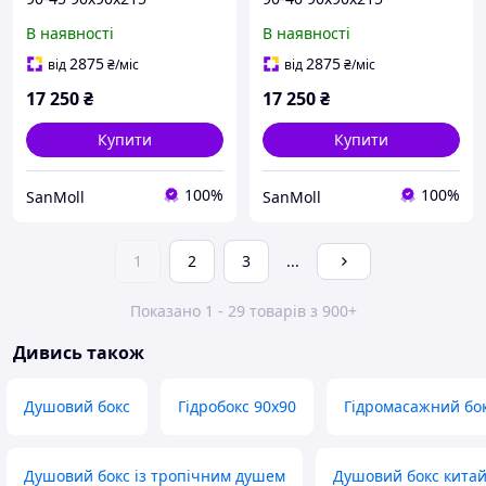
В наявності
В наявності
2875
2875
від
₴
/міс
від
₴
/міс
17 250
₴
17 250
₴
Купити
Купити
100%
100%
SanMoll
SanMoll
1
2
3
...
Показано 1 - 29 товарів з 900+
Дивись також
Душовий бокс
Гідробокс 90х90
Гідромасажний бо
Душовий бокс із тропічним душем
Душовий бокс кита