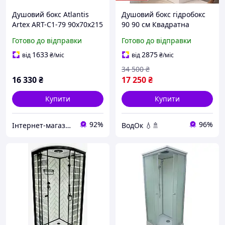
Душовий бокс Atlantis
Душовий бокс гідробокс
Artex ART-C1-79 90х70х215
90 90 см Квадратна
душова кабіна Добрі
Готово до відправки
Готово до відправки
душові бокси 90х90 Італія
1633
2875
від
₴
/міс
від
₴
/міс
34 500
₴
16 330
₴
17 250
₴
Купити
Купити
92%
96%
Інтернет-магазин дверей, сантехніки та меблів «Хутко»
ВодОк 💧🚿