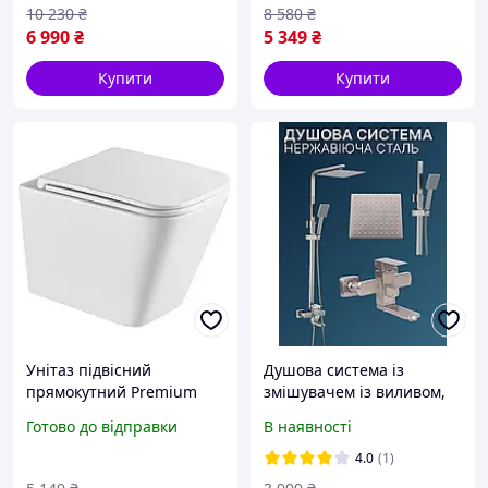
антисплеском
компактний підлоговий
10 230
₴
8 580
₴
6 990
₴
5 349
₴
Купити
Купити
Унітаз підвісний
Душова система із
прямокутний Premium
змішувачем із виливом,
KVADRO Tornado
душова стійка із верхнім
Готово до відправки
В наявності
безободковий з
душем із нержавіючої
дюропластовим сидінням
сталі
4.0
(1)
soft-close 640054