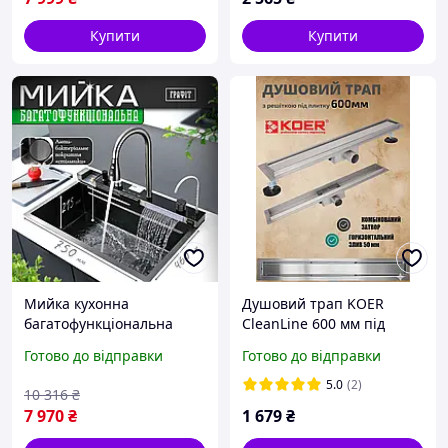
Купити
Купити
Мийка кухонна
Душовий трап KOER
багатофункціональна
CleanLine 600 мм під
Mixxus NK840064 Decor
плитку із сухим затвором
Готово до відправки
Готово до відправки
Graphite для кухні з
із нержавіючої сталі
вбудованим змішувачем з
FD30-70x600 AC0699
5.0
(2)
10 316
₴
нержавіючої сталі
7 970
₴
1 679
₴