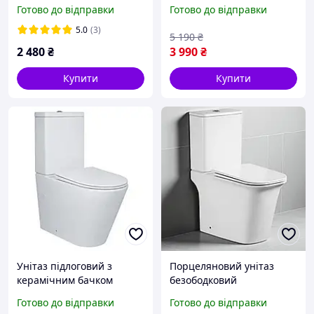
плитку із сухим затвором
KVADRO Rimless
Готово до відправки
Готово до відправки
із нержавіючої сталі
безободковий з
FD29-70x1000 KR4750
дюропластовим сидінням
5.0
(3)
5 190
₴
soft-close 640052
2 480
₴
3 990
₴
Купити
Купити
Унітаз підлоговий з
Порцеляновий унітаз
керамічним бачком
безободковий
640x360x835mm Mixxus
630х350х805mm Mixxus
Готово до відправки
Готово до відправки
BEVEL унітаз-компакт з
Унітаз для ванної