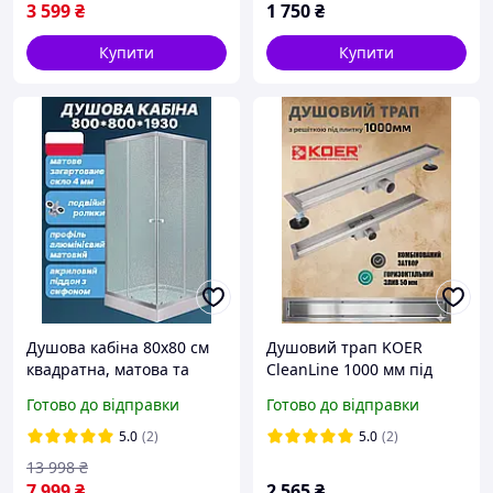
3 599
₴
1 750
₴
Купити
Купити
Душова кабіна 80х80 см
Душовий трап KOER
квадратна, матова та
CleanLine 1000 мм під
низьким піддоном
плитку із сухим затвором
Готово до відправки
Готово до відправки
із нержавіючої сталі
FD30-70x1000 AC0703
5.0
(2)
5.0
(2)
13 998
₴
7 999
₴
2 565
₴