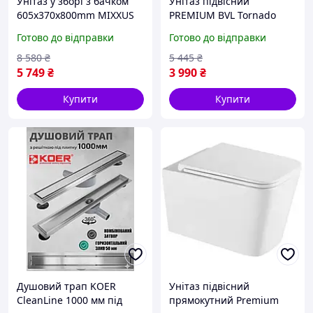
Унітаз у зборі з бачком
Унітаз підвісний
605х370х800mm MIXXUS
PREMIUM BVL Tornado
BEVEL унітази для підлоги
безободковий 51 см з
Готово до відправки
Готово до відправки
з керамічним бачком
дюропластовим сидінням
soft-close 640070
8 580
₴
5 445
₴
5 749
₴
3 990
₴
Купити
Купити
Душовий трап KOER
Унітаз підвісний
CleanLine 1000 мм під
прямокутний Premium