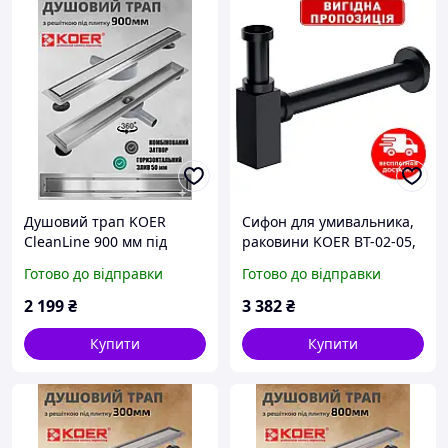
Душовий трап KOER
Сифон для умивальника,
CleanLine 900 мм під
раковини KOER BT-02-05,
плитку із сухим затвором
квадратний, чорний
Готово до відправки
Готово до відправки
із нержавіючої сталі
FD29-70x900 AC0626
2 199
₴
3 382
₴
Купити
Купити