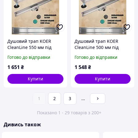
Душовий трап KOER
Душовий трап KOER
CleanLine 550 мм під
CleanLine 500 мм під
плитку із сухим затвором
плитку із сухим затвором
Готово до відправки
Готово до відправки
із нержавіючої сталі
із нержавіючої сталі
FD30-70x550 KR5228
FD30-70x500 AC0698
1 651
₴
1 548
₴
Купити
Купити
1
2
3
...
Показано 1 - 29 товарів з 200+
Дивись також