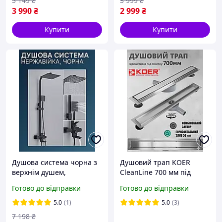
5 149
₴
3 999
₴
3 990
₴
2 999
₴
Купити
Купити
Душова система чорна з
Душовий трап KOER
верхнім душем,
CleanLine 700 мм під
нержавіюча сталь,
плитку із сухим затвором
Готово до відправки
Готово до відправки
чорний NK-DK-001
із нержавіючої сталі
FD29-70x700 KR3278
5.0
(1)
5.0
(3)
7 198
₴