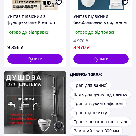
Унітаз підвісний з
Унітаз підвісний
функцією біде Premium
безободковий з сидінням
ELISE Rimless
soft-close легкознімне NK-
Готово до відправки
Готово до відправки
безобідковий з
WS-009
дюропластовим сидінням
4 970
₴
soft-close 660059
9 856
₴
3 970
₴
Купити
Купити
Дивись також
Трап для ванної
Злив для душу під плитку
Трап з «сухим"сифоном
Трап під плитку
Трап з нержавіючої сталі
Зливний трап 300 мм