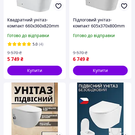
Квадратний унітаз-
Підлоговий унітаз-
компакт 660х360х820mm
компакт 605х370х800mm
Mixxus QUADRO
MIXXUS BEVEL з
Готово до відправки
Готово до відправки
підлоговий унітаз
безободковою чашею та
безободковий з
антисплеском
5.0
(4)
мікроліфтом
9 570
₴
9 570
₴
5 749
₴
6 749
₴
Купити
Купити