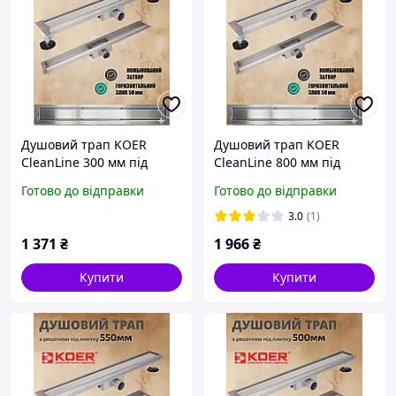
Душовий трап KOER
Душовий трап KOER
CleanLine 300 мм під
CleanLine 800 мм під
плитку із сухим затвором
плитку із сухим затвором
Готово до відправки
Готово до відправки
із нержавіючої сталі
із нержавіючої сталі
FD30-70x300 AC0696
FD30-70x800 AC0701
3.0
(1)
1 371
₴
1 966
₴
Купити
Купити