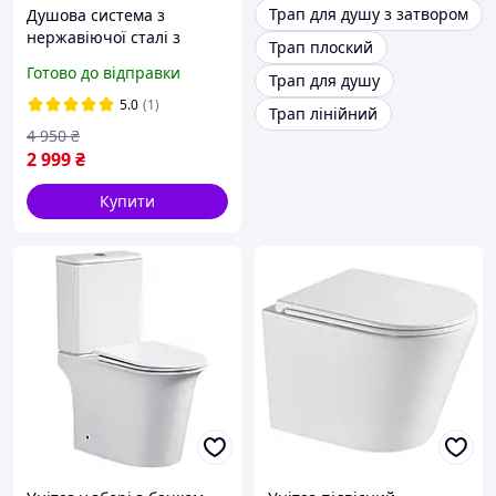
Трап для душу з затвором
Душова система з
нержавіючої сталі з
Трап плоский
тропічним верхнім і
Готово до відправки
Трап для душу
ручним душем, душова
система зі змішувачем
5.0
(1)
Трап лінійний
4 950
₴
2 999
₴
Купити