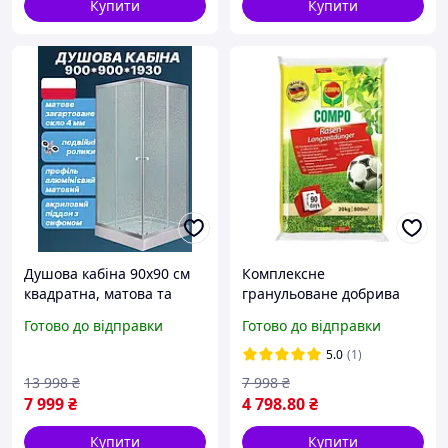
Купити
Купити
Душова кабіна 90х90 см
Комплексне
квадратна, матова та
гранульоване добрива
низьким піддоном
для газонів 20 кг COMPO
Готово до відправки
Готово до відправки
тривале добрива проти
моху та бур'янів
5.0
(1)
13 998
₴
7 998
₴
7 999
₴
4 798
.80
₴
Купити
Купити