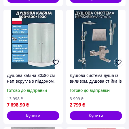
Душова кабіна 80х80 см
Душова система душа із
напівкругла з піддоном,
виливом, душова стійка із
скло матове, низький
верхнім душем із
Готово до відправки
Готово до відправки
піддон NK-KB-003
нержавіючої сталі
13 998
₴
3 999
₴
7 698
.90
₴
2 799
₴
Купити
Купити