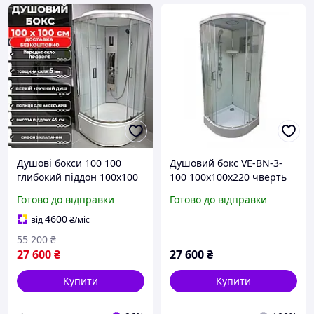
Душові бокси 100 100
Душовий бокс VE-BN-3-
глибокий піддон 100х100
100 100х100х220 чверть
напівкруглий, хром
кола
Готово до відправки
Готово до відправки
профіль, прозоре скло,
високий піддон 49 см
4600
від
₴
/міс
Італія
55 200
₴
27 600
₴
27 600
₴
Купити
Купити