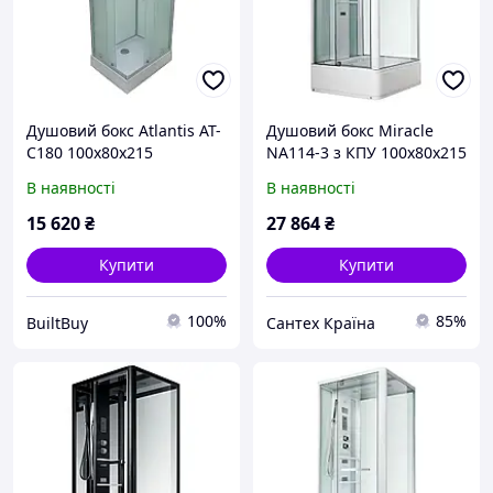
Душовий бокс Atlantis AT-
Душовий бокс Miracle
C180 100х80х215
NA114-3 з КПУ 100х80х215
пристінний
см на середньому піддоні
В наявності
В наявності
з гідромасажем білий
скло прозоре
15 620
₴
27 864
₴
Купити
Купити
100%
85%
BuiltBuy
Сантех Країна