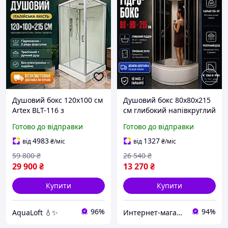
Душовий бокс 120х100 см
Душовий бокс 80х80х215
Artex BLT-116 з
см глибокий напівкруглий
гідромасажем низький
чорний розсувні двері
Готово до відправки
Готово до відправки
піддон розсувні двері
гідробокс тонований
прозоре скло 5 мм
4983
1327
від
₴
/міс
від
₴
/міс
59 800
₴
26 540
₴
29 900
₴
13 270
₴
Купити
Купити
96%
94%
AquaLoft 💧✨
Интернет-магазин Строй Дом