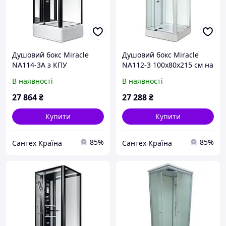
Душовий бокс Miracle
Душовий бокс Miracle
NA114-3A з КПУ
NA112-3 100х80х215 см на
100х80х215 см на
низькому піддоні білий з
В наявності
В наявності
середньому піддоні
гідромасажем скло
чорний з гідромасажем
прозоре
27 864
₴
27 288
₴
скло прозоре
Купити
Купити
85%
85%
Сантех Країна
Сантех Країна