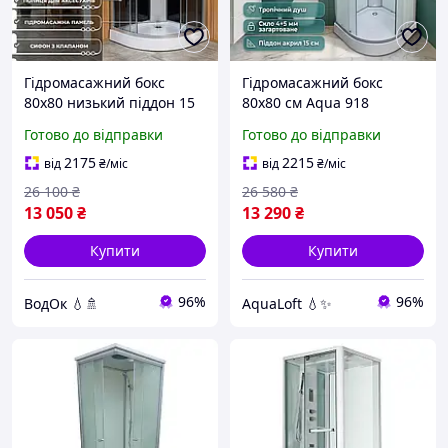
Гідромасажний бокс
Гідромасажний бокс
80х80 низький піддон 15
80х80 см Aqua 918
см тоноване скло Душові
душова кабіна з піддоном
Готово до відправки
Готово до відправки
бокси 80 на 80 гідробокс
біле скло сатиновий
профіль без електроніки
2175
2215
від
₴
/міс
від
₴
/міс
26 100
₴
26 580
₴
13 050
₴
13 290
₴
Купити
Купити
96%
96%
ВодОк 💧🚿
AquaLoft 💧✨