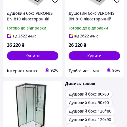
Душовий бокс VERONIS
Душовий бокс VERONIS
BN-810 лівосторонній
BN-810 лівосторонній
100х80х215
100х80х215
Готово до відправки
Готово до відправки
2622
2622
від
₴
/міс
від
₴
/міс
26 220
₴
26 220
₴
Купити
Купити
92%
96%
Інтернет-магазин дверей, сантехніки та меблів «Хутко»
ТурбоЧист - магазин сантехніки
Дивись також
Душовий бокс 80х80
Душовий бокс 90х90
Душовий бокс 120*80
Душовий бокс 120х90