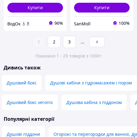
Купити
Купити
96%
100%
ВодОк 💧🚿
SanMoll
1
2
3
...
Показано 1 - 29 товарів з 1000+
Дивись також
Душовий бокс
Душові кабіни з гідромасажем і пором
Душовий бокс veronis
Душова кабіна з піддоном
Популярні категорії
Душові піддони
Огорожі та перегородки для ванної, ду