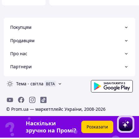
Покупцям
Продавцям
Про нас
Партнери
Тема
-
світла
BETA
© Prom.ua — маркетплейс України, 2008-2026
Наскільки
Розказати
зручно на Промі?