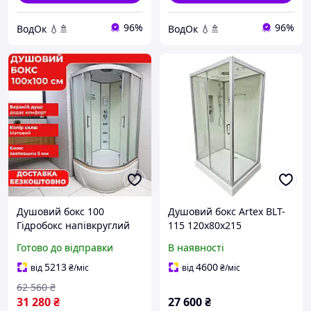
96%
96%
ВодОк 💧🚿
ВодОк 💧🚿
Душовий бокс 100
Душовий бокс Artex BLT-
Гідробокс напівкруглий
115 120х80х215
100х100 з високим
Готово до відправки
В наявності
піддоном матове скло 5
мм душова кабіна
5213
4600
від
₴
/міс
від
₴
/міс
62 560
₴
31 280
₴
27 600
₴