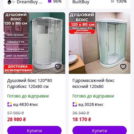
96%
100%
🏠✨ DreamBuy ✨🏠
BuiltBuy
Душовий бокс 120*80
Гідромасажний бокс
Гідробокс 120х80 см
якісний 120х80
гідромасажний бокс
невеликий низький
Готово до відправки
Готово до відправки
душовий гідробокс із
піддон 15 см скло матове
піддоном
Душовий бокс душова
4830
3028
від
₴
/міс
від
₴
/міс
кабіна 120*80
57 960
₴
36 340
₴
28 980
₴
18 170
₴
Купити
Купити