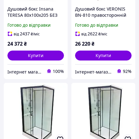
Душовий бокс Insana
Душовий бокс VERONIS
TERESA 80x100х205 БЕЗ
BN-810 правосторонній
ДАХУ прямокутний
100х80х215
Готово до відправки
Готово до відправки
мілкий піддон
2437
2622
від
₴
/міс
від
₴
/міс
24 372
₴
26 220
₴
Купити
Купити
100%
92%
Інтернет магазин Астрей
Інтернет-магазин дверей, сантехніки та меблів «Хутко»