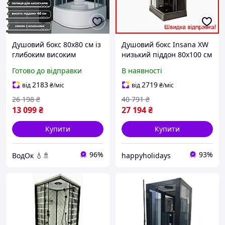
Душовий бокс 80х80 см із
Душовий бокс Insana XW
глибоким високим
низький піддон 80х100 см
акриловим піддоном 40
для спа-зони домашній
Готово до відправки
В наявності
см сидінням тоноване
душ з гідромасажем
скло розсувні двері
2183
2719
від
₴
/міс
від
₴
/міс
Гідробокс
26 198
₴
40 791
₴
13 099
₴
27 194
₴
Купити
Купити
96%
93%
ВодОк 💧🚿
happyholidays