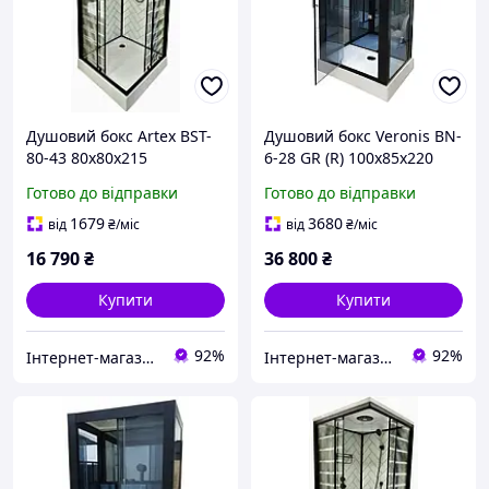
Душовий бокс Artex BST-
Душовий бокс Veronis BN-
80-43 80х80х215
6-28 GR (R) 100х85х220
Готово до відправки
Готово до відправки
1679
3680
від
₴
/міс
від
₴
/міс
16 790
₴
36 800
₴
Купити
Купити
92%
92%
Інтернет-магазин дверей, сантехніки та меблів «Хутко»
Інтернет-магазин дверей, сантехніки та меблів «Хутко»