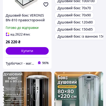
Душовий бокс 100х100
Душовий бокс 70х70
Душовий бокс 70х90
Душовий бокс VERONIS
BN-810 правосторонній
Душовий бокс 120х80
100х80х215
Готово до відправки
Душовий бокс 150х85
2622
від
₴
/міс
Душовий бокс із ванною 150
26 220
₴
Купити
96%
ТурбоЧист - магазин сантехніки