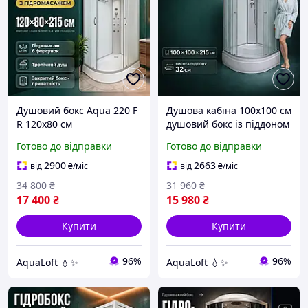
Душовий бокс Aqua 220 F
Душова кабіна 100х100 см
R 120х80 см
душовий бокс із піддоном
правосторонній
32 см і сидінням
Готово до відправки
Готово до відправки
гідромасажний на
засмаговане скло 5 мм
низькому піддоні
профіль матовий хром
2900
2663
від
₴
/міс
від
₴
/міс
34 800
₴
31 960
₴
17 400
₴
15 980
₴
Купити
Купити
96%
96%
AquaLoft 💧✨
AquaLoft 💧✨