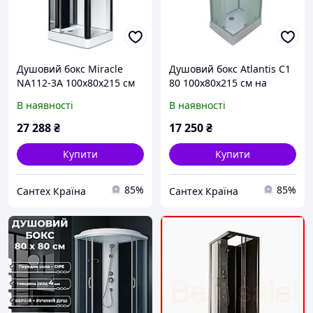
Душовий бокс Miracle
Душовий бокс Atlantis C1
NA112-3A 100х80х215 см
80 100х80х215 см на
на низькому піддоні з
низькому піддоні матове
В наявності
В наявності
гідромасажем чорна скло
скло розсувні двері
прозоре
27 288
₴
17 250
₴
Купити
Купити
85%
85%
Сантех Країна
Сантех Країна