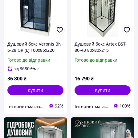
Душовий бокс Veronis BN-
Душовий бокс Artex BST-
6-28 GR (L) 100х85х220
80-43 80х80х215
Готово до відправки
Готово до відправки
3680
від
₴
/міс
36 800
₴
16 790
₴
Купити
Купити
92%
100%
Інтернет-магазин дверей, сантехніки та меблів «Хутко»
Інтернет магазин дверей та сантехніки KIRI