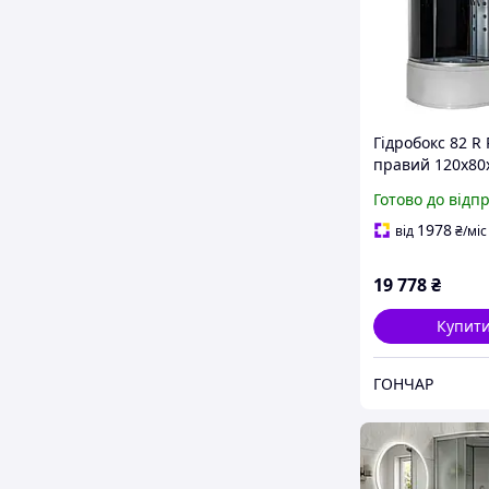
Гідробокс 82 R
правий 120х80
глибокий піддо
Готово до відп
А0033802 )
1978
від
₴
/міс
19 778
₴
Купит
ГОНЧАР