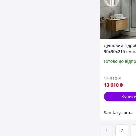
Душовий гідро
90х90х215 см н
низькому піддо
Готово до відп
закрита кабіна
з білими задні
стінками
15 310
₴
13 610
₴
Купит
Sanitary.com.ua
1
2