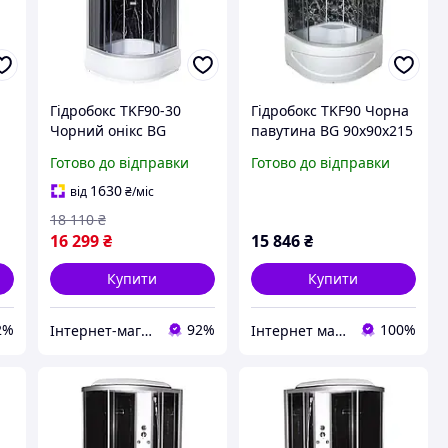
Гідробокс TKF90-30
Гідробокс TKF90 Чорна
Чорний онікс BG
павутина BG 90x90x215
90x90x215 середній
глибокий піддон
Готово до відправки
Готово до відправки
піддон
1630
від
₴
/міс
18 110
₴
16 299
₴
15 846
₴
Купити
Купити
2%
92%
100%
Інтернет-магазин дверей, сантехніки та меблів «Хутко»
Інтернет магазин дверей та сантехніки KIRI