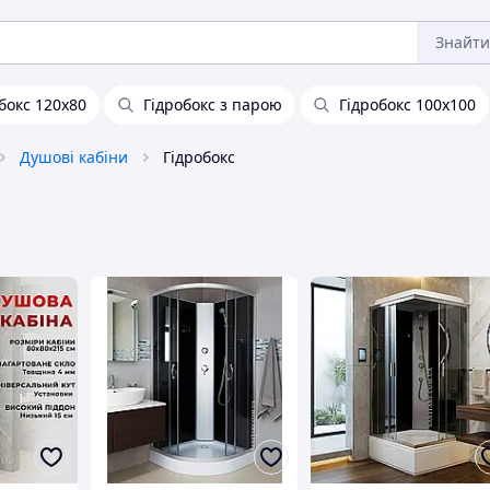
Знайти
бокс 120х80
Гідробокс з парою
Гідробокс 100х100
Душові кабіни
Гідробокс