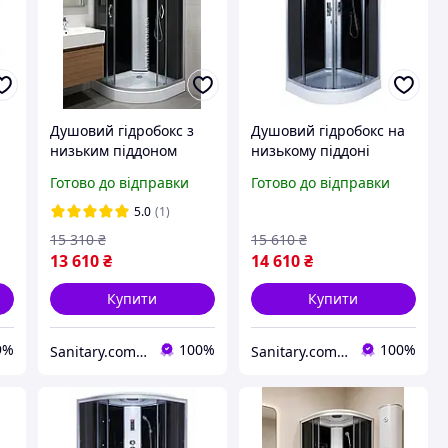
Душовий гідробокс з
Душовий гідробокс на
низьким піддоном
низькому піддоні
90x90х210 см чорний
90х90х210 см
Готово до відправки
Готово до відправки
душова кабіна із заднім
гідромасажна кабіна з
склом
чорними задніми
5.0
(1)
стінками
15 310
₴
15 610
₴
13 610
₴
14 610
₴
Купити
Купити
9%
100%
100%
Sanitary.com.ua
Sanitary.com.ua