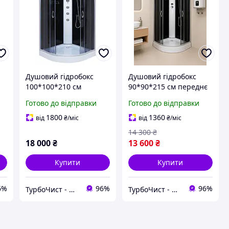
Душовий гідробокс
Душовий гідробокс
100*100*210 см
90*90*215 см переднє
переднє скло gray,
скло тоноване сіре,
Готово до відправки
Готово до відправки
заднє скло black,
заднє скло чорне,
низький піддон
низький піддон
1800
1360
від
₴
/міс
від
₴
/міс
14 300
₴
18 000
₴
13 600
₴
Купити
Купити
6%
96%
96%
ТурбоЧист - магазин сантехніки
ТурбоЧист - магазин сантехніки