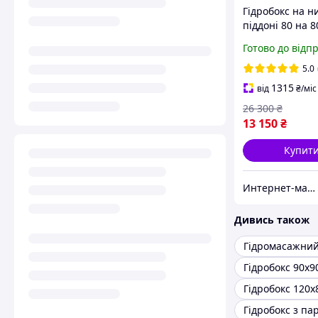
Гідробокс на н
піддоні 80 на 8
низькій піддон
Готово до відп
гідромасажна 
Гідробокс 80x8
5.0
1315
від
₴
/міс
26 300
₴
13 150
₴
Купит
Интернет-магазин Строй Дом
Дивись також
Гідромасажний
Гідробокс 90х9
Гідробокс 120х
Гідробокс з па