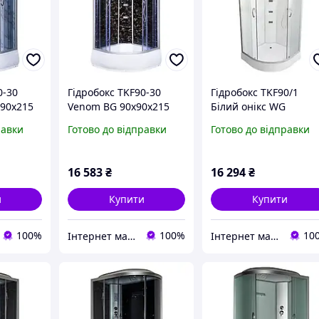
0-30
Гідробокс TKF90-30
Гідробокс TKF90/1
90x215
Venom BG 90x90x215
Білий онікс WG
н
середній піддон
90x90x215 низький
равки
Готово до відправки
Готово до відправки
піддон
16 583
₴
16 294
₴
и
Купити
Купити
100%
100%
10
Інтернет магазин дверей та сантехніки KIRI
Інтернет магазин дверей та сантехніки KIRI