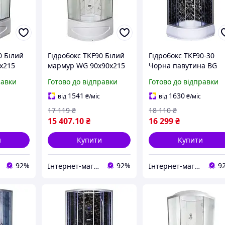
0 Білий
Гідробокс TKF90 Білий
Гідробокс TKF90-30
x215
мармур WG 90x90x215
Чорна павутина BG
он
глибокий піддон
90x90x215 середній
равки
Готово до відправки
Готово до відправки
піддон
1541
1630
від
₴
/міс
від
₴
/міс
17 119
₴
18 110
₴
15 407
.10
₴
16 299
₴
и
Купити
Купити
92%
92%
9
Інтернет-магазин дверей, сантехніки та меблів «Хутко»
Інтернет-магазин дверей, сантехніки та меблів «Хутко»