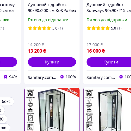
изькому
Душовий гідробокс
Душовий гідробокс
0 см на
90x90х200 см Ko&Po без
Sunways 90х90х215 с
і душова
даху душова кабіна на
чорний з середнім
равки
Готово до відправки
Готово до відправки
кабіна
низькому піддоні
квадратним піддоном
0
розсувні двері
прозоре скло 5 мм
(1)
5.0
(1)
5.0
(1)
14 200
₴
17 000
₴
13 200
₴
16 000
₴
и
Купити
Купити
94%
100%
10
Sanitary.com.ua
Sanitary.com.ua
 бокс
0
80
рою