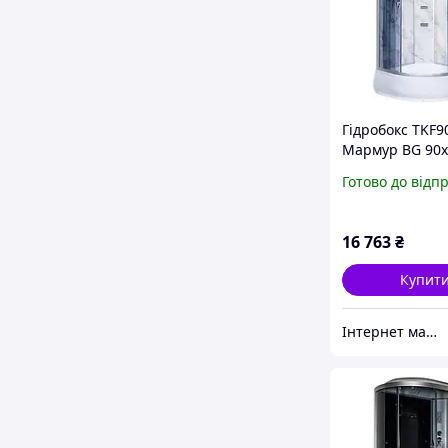
Гідробокс TKF9
Мармур BG 90x
середній піддо
Готово до відп
16 763
₴
Купит
Інтернет магазин дверей та сантехніки KIRI