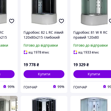
 RC
Гідробокс 82 L RC лівий
Гідробокс 81 W R RC
х215
120х80х215 глибокий
правий 120х80
н (
піддон ( А0033803 )
глибокий піддон (
равки
Готово до відправки
Готово до відправки
А0041732 )
1978
1933
від
₴
/міс
від
₴
/міс
19 778
₴
19 329
₴
и
Купити
Купити
99%
99%
9
ГОНЧАР
ГОНЧАР