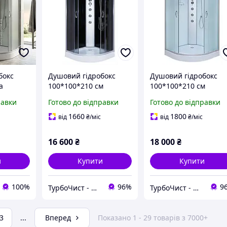
бокс
Душовий гідробокс
Душовий гідробокс
а
100*100*210 см
100*100*210 см
ні
переднє скло gray,
переднє скло matt,
равки
Готово до відправки
Готово до відправки
 матова
заднє скло black,
заднє скло white,
ми
низький піддон
низький піддон,
1660
1800
від
₴
/міс
від
₴
/міс
підсвітка, витяжка
16 600
₴
18 000
₴
и
Купити
Купити
100%
96%
9
ТурбоЧист - магазин сантехніки
ТурбоЧист - магазин сантехніки
3
...
Вперед
Показано 1 - 29 товарів з 7000+