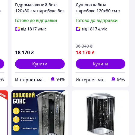
Гідромасажний бокс
Душова кабіна
м
120x80 см гідробокс без
гідробокс 120x80 см з
електроніки Atlantis
низьким піддоном без
Готово до відправки
Готово до відправки
AKL 120P-T (GR) ECO
електроніки Atlantis
лівобічна
AKL 120P-T (GR) ECO
1817
1817
від
₴
/міс
від
₴
/міс
права
36 340
₴
18 170
₴
18 170
₴
Купити
Купити
0%
94%
94%
Интернет-магазин Строй Дом
Интернет-магазин Строй Дом