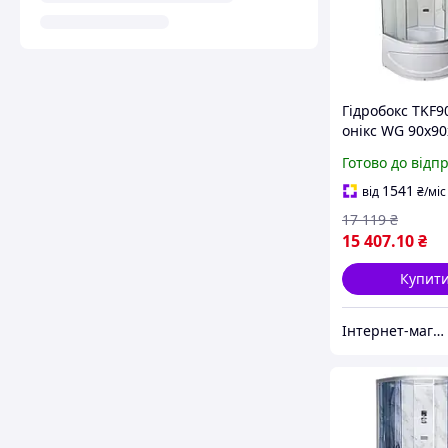
Гідробокс TKF9
онікс WG 90x90
глибокий підд
Готово до відп
1541
від
₴
/міс
17 119
₴
15 407
.10
₴
Купит
Інтернет-магазин дверей, сантехніки та меблів «Хутко»