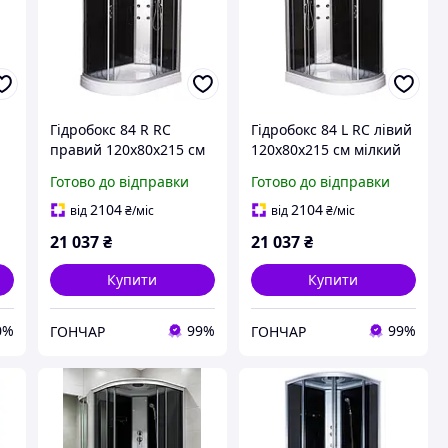
Гідробокс 84 R RC
Гідробокс 84 L RC лівий
правий 120х80х215 см
120х80х215 см мілкий
мілкий піддон (
піддон ( А0042915 )
Готово до відправки
Готово до відправки
А0042916 )
2104
2104
від
₴
/міс
від
₴
/міс
21 037
₴
21 037
₴
Купити
Купити
0%
99%
99%
ГОНЧАР
ГОНЧАР