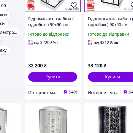
100
окси
Гідромасажна кабіна (
Гідромасажна кабіна 
кси
гідробокс) 90х90 см
гідробокс) 90х90 см
Veronis BKN-4-90.
Veronis BKN-9-90.
Гідробокс без електроніки
Готово до відправки
Готово до відправки
Квадратна
Квадратна
гідромасажна душова
гідромасажна душов
3220
3312
від
₴
/міс
від
₴
/міс
кабіна
кабіна
даху
32 200
₴
33 120
₴
Купити
Купити
94%
9
Интернет-магазин Строй Дом
Интернет-магазин Строй Дом