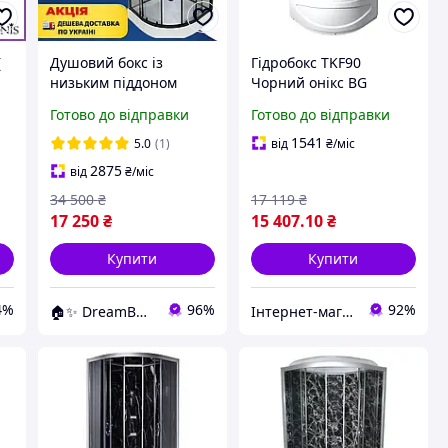
(
Душовий бокс із
Гідробокс TKF90
низьким піддоном
Чорний онікс BG
90*90 см скло lines
90x90x215 глибокий
Готово до відправки
Готово до відправки
піддон
а
1541
5.0
(1)
від
₴
/міс
2875
від
₴
/міс
34 500
₴
17 119
₴
17 250
₴
15 407
.10
₴
Купити
Купити
4%
96%
92%
🏠✨ DreamBuy ✨🏠
Інтернет-магазин дверей, сантехніки та меблів «Хутко»