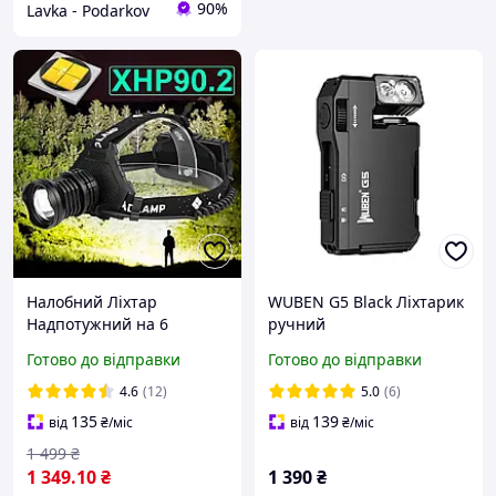
90%
Lavka - Podarkov
Налобний Ліхтар
WUBEN G5 Black Ліхтарик
Надпотужний на 6
ручний
акумуляторів у комплекті
Готово до відправки
Готово до відправки
6000mah
4.6
(12)
5.0
(6)
135
139
від
₴
/міс
від
₴
/міс
1 499
₴
1 349
.10
₴
1 390
₴