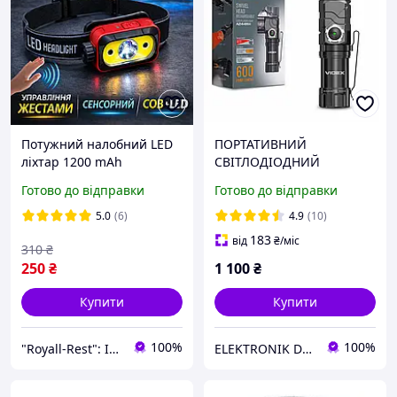
Потужний налобний LED
ПОРТАТИВНИЙ
ліхтар 1200 mAh
СВІТЛОДІОДНИЙ
світлодіодний ліхтарик з
ЛІХТАРИК VIDEX VLF-
Готово до відправки
Готово до відправки
автоматичним датчиком
A244RH 600LM 5000K
руху
5.0
(6)
4.9
(10)
183
від
₴
/міс
310
₴
250
₴
1 100
₴
Купити
Купити
100%
100%
"Royall-Rest": Інтернет-магазин товарів для дому та відпочинку
ELEKTRONIK DP.UA