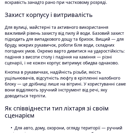
яскравість занадто рано при частковому розряді.
Захист корпусу і витривалість
Для вулиці, майстерні та активного використання
важливий рівень захисту від пилу й води. Базовий захист
підходить для випадкового дощу та бризок. Вищий — для
бруду, мокрих рукавичок, роботи біля води, складних
погодних умов. Окремо варто дивитися на ударостійкість:
падіння з висоти столу і падіння на каміння — різні
сценарії, і не кожен корпус витримує обидва однаково.
Кнопка в рукавичках, надійність різьби, якість
ущільнювачів, відсутність люфту в кріпленні налобного
блоку — це дрібниці лише на вітрині. У користуванні саме
вони відділяють зручний інструмент від речі, яку
доводиться терпіти.
Як співвіднести тип ліхтаря зі своїм
сценарієм
Для авто, дому, охорони, огляду території — ручний