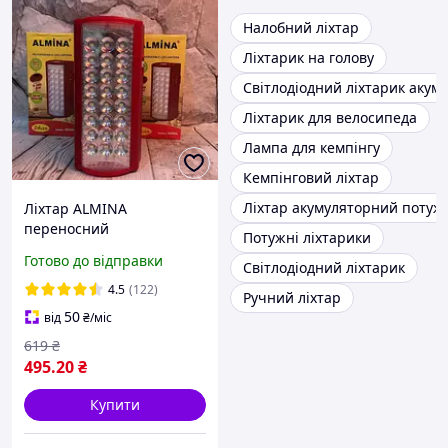
Налобний ліхтар
Ліхтарик на голову
Світлодіодний ліхтарик акум
Ліхтарик для велосипеда
Лампа для кемпінгу
Кемпінговий ліхтар
Ліхтар акумуляторний потуж
Ліхтар ALMINA
переносний
Потужні ліхтарики
світлодіодний з
Готово до відправки
Світлодіодний ліхтарик
повербанком вбудований
акумулятор DL-2606 30000
4.5
(122)
Ручний ліхтар
MAH, 24 L
50
від
₴
/міс
619
₴
495
.20
₴
Купити