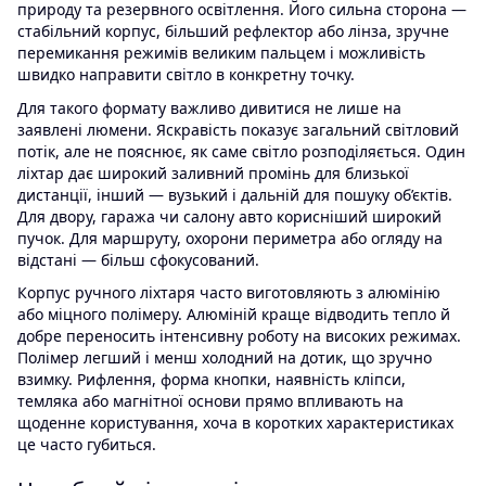
природу та резервного освітлення. Його сильна сторона —
заряджаються чер
стабільний корпус, більший рефлектор або лінза, зручне
USB; - заряду вис
перемикання режимів великим пальцем і можливість
світіння в режимі
швидко направити світло в конкретну точку.
променя; - при п
павербанка мож
Для такого формату важливо дивитися не лише на
використовувати 
заявлені люмени. Яскравість показує загальний світловий
настільну лампу 
потік, але не пояснює, як саме світло розподіляється. Один
світла. - мають м
ліхтар дає широкий заливний промінь для близької
кріплення за шле
дистанції, інший — вузький і дальній для пошуку об’єктів.
Для двору, гаража чи салону авто корисніший широкий
Недоліки
пучок. Для маршруту, охорони периметра або огляду на
- відсутність силіконової заглушки
відстані — більш сфокусований.
для гнізда зарядк
від потрапляння в
Корпус ручного ліхтаря часто виготовляють з алюмінію
пакувальної коро
або міцного полімеру. Алюміній краще відводить тепло й
постоянной пупи
добре переносить інтенсивну роботу на високих режимах.
якому лежить ліхт
Полімер легший і менш холодний на дотик, що зручно
коротенький дрот
взимку. Рифлення, форма кнопки, наявність кліпси,
заряджання.
темляка або магнітної основи прямо впливають на
щоденне користування, хоча в коротких характеристиках
це часто губиться.