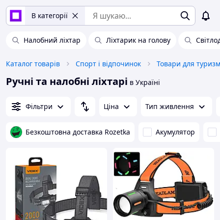
В категорії
Налобний ліхтар
Ліхтарик на голову
Світло
Каталог товарів
Спорт і відпочинок
Товари для туриз
Ручні та налобні ліхтарі
в Україні
Фільтри
Ціна
Тип живлення
Безкоштовна доставка Rozetka
Акумулятор