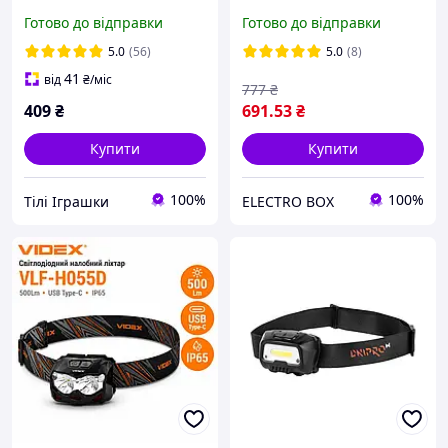
Лампа на акумуляторі,
310Lm USB-C із сенсором,
Готово до відправки
Готово до відправки
Ліхтарик для кемпінгу,
IP65, 7 режимів, 5000K
Аварійний ліхтар
5.0
(56)
5.0
(8)
41
від
₴
/міс
777
₴
409
₴
691
.53
₴
Купити
Купити
100%
100%
Тілі Іграшки
ELECTRO BOX