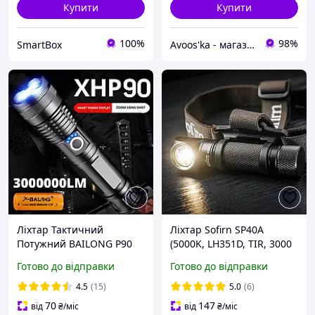
Купити
Купити
100%
98%
SmartBox
Avoos'ka - магазин для Вашого дому та комфорту,)
Ліхтар Тактичний
Ліхтар Sofirn SP40A
Потужний BAILONG P90
(5000K, LH351D, TIR, 3000
Діод Акумуляторний
мАг) потужний та
Готово до відправки
Готово до відправки
26650 Корпус Метал
зручний налобний ліхтар!
Фонарь ручной Usb юсб
EDC
4.5
(15)
5.0
(6)
p50
70
147
від
₴
/міс
від
₴
/міс