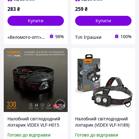
283
₴
259
₴
Купити
Купити
98%
100%
«Веломото-опт» — магазин запчастин для велосипедів та мототехніки
Тілі Іграшки
Налобний світлодіодний
Налобний світлодіодний
ліхтарик VIDEX VLF-H015
ліхтарик (VIDEX VLF-H189)
330Lm акумуляторний,
600Lm 5000K з
Готово до відправки
Готово до відправки
USB Type-C, сенсорне
акумулятором