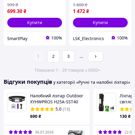
999
₴
1 600
₴
699
.30
₴
1 472
₴
Купити
Купити
100%
100%
SmartPlay
LSK_Electronics
1
2
3
...
Показано 1 - 29 товарів з 6000+
Відгуки покупців
у категорії «Ручні та налобні ліхтарі»
Налобний ліхтар Outdoor
Ліхтар
XYHWPROS H25A-SST40
світло
(аналог Sofirn H25S / D25S
5.0
(13)
) з акумулятор 3200мАг
690
₴
130
₴
30.07.2026
22.05