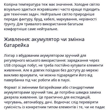
Колірна температура теж має значення. Холодне світло
візуально здається яскравішим і часто краще підходить
для технічних задач. Нейтральне світло природніше
передає фактуру, бруд, кабелі, маркування, нерівності
ґрунту. Для тривалого використання багатьом
комфортніше саме нейтральне.
Живлення: акумулятор чи змінна
батарейка
Ліхтар з вбудованим акумулятором зручний для
регулярного міського використання: заряджання через
USB спрощує побут, не треба постійно купувати елементи
живлення. Але в довгих поїздках без доступу до мережі
важливо врахувати, чи можна підзарядити його від
павербанка під час роботи або в паузі.
Формат зі змінними батарейками або стандартними
акумуляторами зручний там, де потрібна швидка заміна
джерела живлення. Це практично для експедицій,
чергувань, автонабору, дачі. Водночас слід перевіряти
сумісність із конкретним типом елементів і те, чи не падає