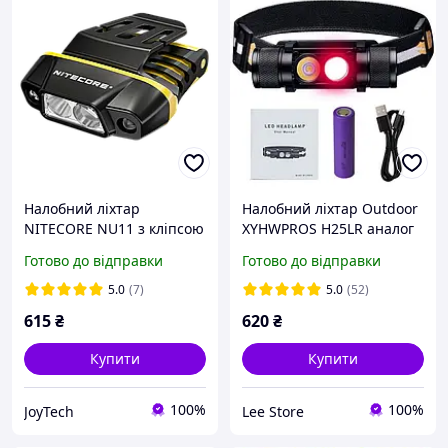
Налобний ліхтар
Налобний ліхтар Outdoor
NITECORE NU11 з кліпсою
XYHWPROS H25LR аналог
на кепку, датчиком руху,
(Sofirn H25LR) з режимом
Готово до відправки
Готово до відправки
червоним світлом, 150
червоного світла з
лм, акумулятор 600mAh,
акумулятор 3500мАг
5.0
(7)
5.0
(52)
зарядка Type-C
615
₴
620
₴
Купити
Купити
100%
100%
JoyTech
Lee Store