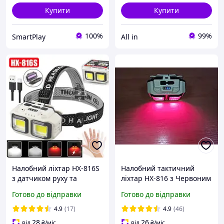
Купити
Купити
100%
99%
SmartPlay
All in
Налобний ліхтар HX-816S
Налобний тактичний
з датчиком руху та
ліхтар HX-816 з Червоним
червоним світлом (Type-
і Білим світлом, ліхтарик
Готово до відправки
Готово до відправки
C, акумулятор 18650,
налобний 18650 знімний
2xCOB)
акумулятор, USB Type-C
4.9
(17)
4.9
(46)
28
26
від
₴
/міс
від
₴
/міс