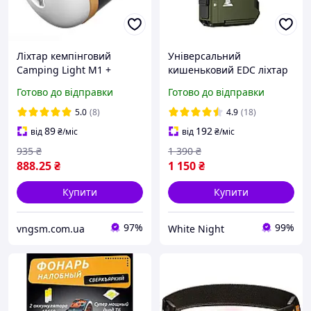
Ліхтар кемпінговий
Універсальний
Camping Light M1 +
кишеньковий EDC ліхтар
Powerbank 7200 mAh / 5
Wuben G5 RGB Green
Готово до відправки
Готово до відправки
режимів / магніт / гачок /
(400Лм, 82м)
IP65 / Type-C Black
5.0
(8)
4.9
(18)
89
192
від
₴
/міс
від
₴
/міс
935
₴
1 390
₴
888
.25
₴
1 150
₴
Купити
Купити
97%
99%
vngsm.com.ua
White Night