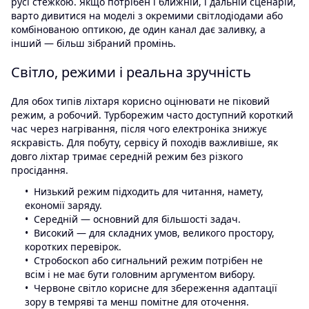
русі стежкою. Якщо потрібен і ближній, і дальній сценарій,
варто дивитися на моделі з окремими світлодіодами або
комбінованою оптикою, де один канал дає заливку, а
інший — більш зібраний промінь.
Світло, режими і реальна зручність
Для обох типів ліхтаря корисно оцінювати не піковий
режим, а робочий. Турборежим часто доступний короткий
час через нагрівання, після чого електроніка знижує
яскравість. Для побуту, сервісу й походів важливіше, як
довго ліхтар тримає середній режим без різкого
просідання.
Низький режим підходить для читання, намету,
економії заряду.
Середній — основний для більшості задач.
Високий — для складних умов, великого простору,
коротких перевірок.
Стробоскоп або сигнальний режим потрібен не
всім і не має бути головним аргументом вибору.
Червоне світло корисне для збереження адаптації
зору в темряві та менш помітне для оточення.