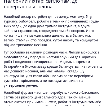
Налобний ліхтар: світло там, де
повертається голова
Налобний ліхтар потрібен для ремонту, монтажу, бігу,
туризму, риболовлі, роботи в темних приміщеннях і будь-
яких задач, де одна рука тримає інструмент, а друга
зайнята страховкою, спорядженням або опорою. Його
логіка інша: не максимальна дальність, а баланс між
вагою, стабільністю посадки, кутом нахилу та комфортом
під час тривалого носіння.
Тут особливо важливий розподіл маси. Легкий моноблок з
акумулятором у передній частині зручний для коротких
робіт і щоденного використання. Модель з окремим
батарейним блоком ззаду краще балансується на голові під
час довшого носіння, але має кабель і складнішу
конструкцію. Для каски або шолома варто перевіряти
сумісність кріплення, а не покладатися лише на
універсальні ремені.
Налобний формат частіше потребує широкого ближнього
світла без різкого центрального ядра. Так очі менше
втомлюються при читанні схем, роботі з інструментом або