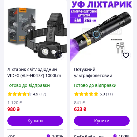
Ліхтарик світлодіодний
Потужний
VIDEX (VLF-H047Z) 1000Lm
ультрафіолетовий
5000K налобний з
ліхтарик акумуляторний
Готово до відправки
Готово до відправки
акумулятором
5W 365нм з Type-C і
фільтром Вуда
4.9
(17)
5.0
(11)
1 120
₴
841
₴
980
₴
623
₴
Купити
Купити
100%
100%
KRP
БобрДобр - корисні та цікаві товари для вашого життя