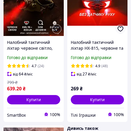
Налобний тактичний
Налобний тактичний
ліхтар червоне світло,
ліхтар HX-815, червоне та
Педро T6, 800 LM, Zoom,
Біле світло, ліхтарик
Готово до відправки
Готово до відправки
IPX4, 2×18650
налобний 18650 знімний
акумулятор 1200 mAh,
4.7
(24)
4.9
(48)
USB Type-C
64
27
від
₴
/міс
від
₴
/міс
799
₴
639
.20
₴
269
₴
Купити
Купити
100%
100%
SmartBox
Тілі Іграшки
Дивись також