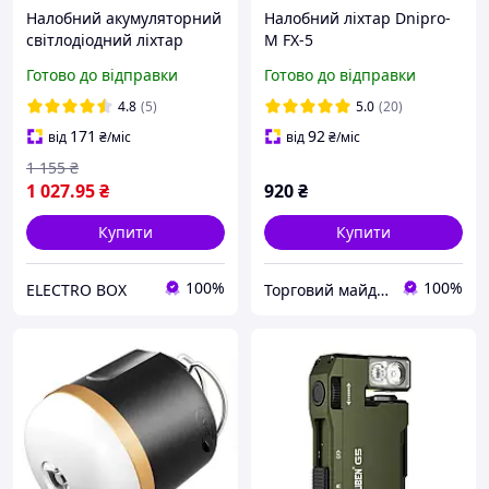
Налобний акумуляторний
Налобний ліхтар Dnipro-
світлодіодний ліхтар
M FX-5
VIDEX VLF-H055D 500Lm
Готово до відправки
Готово до відправки
USB Type-C, сенсорний,
IP65
4.8
(5)
5.0
(20)
171
92
від
₴
/міс
від
₴
/міс
1 155
₴
1 027
.95
₴
920
₴
Купити
Купити
100%
100%
ELECTRO BOX
Торговий майданчик Агропродукт