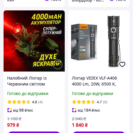
Налобний Ліхтар із
Ліхтар VIDEX VLF-A406
Червоним світлом
4000 Lm, 20W, 6500 K,
Тактичний АКБ 4000mAh
акум. 21700 4000 mAh,
Готово до відправки
Готово до відправки
USB-C, IP68, дальність до
200 м, чорний
4.8
(4)
4.7
(6)
98
184
від
₴
/міс
від
₴
/міс
1 100
₴
2 040
₴
979
₴
1 840
₴