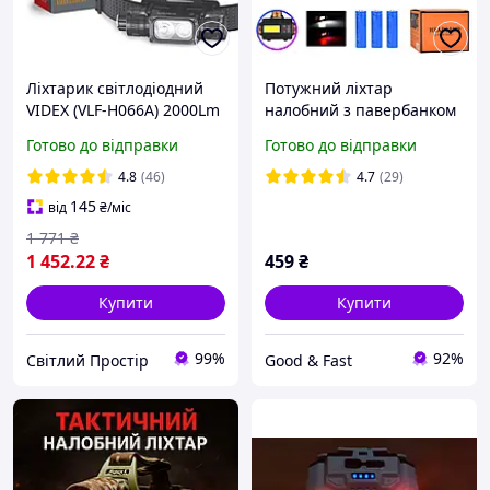
Ліхтарик світлодіодний
Потужний ліхтар
VIDEX (VLF-H066A) 2000Lm
налобний з павербанком
5000K налобний з
трьома акумуляторами
Готово до відправки
Готово до відправки
акумулятором
BL-T67 тактичний
ліхтарик на голову
4.8
(46)
4.7
(29)
145
від
₴
/міс
1 771
₴
1 452
.22
₴
459
₴
Купити
Купити
99%
92%
Світлий Простір
Good & Fast