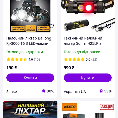
Налобний ліхтар Bailong
Тактичний налобний
Rj-3000 T6 3 LED-лампи
ліхтар Sofirn H25LR з
червоним світлом 660 лм
Готово до відправки
Готово до відправки
акумулятор 2200 мА·год
4.6
(153)
5.0
(22)
190
₴
990
₴
Купити
Купити
90%
99%
Sense
Українка UA