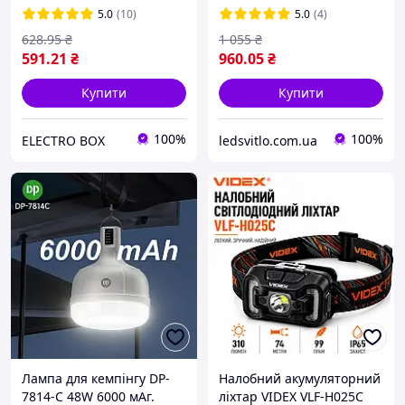
керування, IP67
5.0
(10)
5.0
(4)
628
.95
₴
1 055
₴
591
.21
₴
960
.05
₴
Купити
Купити
100%
100%
ELECTRO BOX
ledsvitlo.com.ua
Лампа для кемпінгу DP-
Налобний акумуляторний
7814-С 48W 6000 мАг.
ліхтар VIDEX VLF-H025C