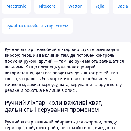
режимів світлосили - супер, таке не
світла. Замовила
Mactronic
Nitecore
Watton
Yajia
Dacia
так часто й трапляється.
ліхтарика на под
Переваги
Продавець опера
Гумка (стропа) виглядає як
консультував в ча
довгоживуча, роблю висновок з
Ручні та налобні ліхтарі оптом
наявної кількості
товщини і м'якості. Ну але за
незважаючи на в
півроку зможу сказати точніше.
Оперативно відп
Система закриття гнізда Тайп Сі
замовлення. Кол
класна. Не пробка "як у ванній" - а
Ручний ліхтар і налобний ліхтар вирішують різні задачі
з'ясувалось, що 1 
різьбове закриття ковпачком, це
вибору: перший важливий там, де потрібен контроль
бракований (вмик
реально живучий підхід на відміну
променя рукою, другий — там, де руки мають залишатися
йому на заміну п
від інших.
вільними. Якщо покупець уже знає сценарій
справний. Задово
використання, далі все зводиться до кількох речей: тип
Недоліки
продавцем.
світла, яскравість без маркетингових перебільшень,
Якби був легший грамів на 10 було
Переваги
живлення, захист корпусу, вага, керування та зручність у
б добре. Але вага допустима, гумка
- компактні, охай
реальній роботі, а не лише в описі.
справляється, її регулювання
мають 3 режими (
значно краще ніж те яке в інших
променем, блиман
Ручний ліхтар: коли важливі хват,
ліхтарях, в т ч краще ніж в Nitecore
бічним світлом); 
дальність і керування променем
фокусувати промінь з шир
рівномірного до 
Ручний ліхтар зазвичай обирають для охорони, огляду
дальнобійного ш
території, побутових робіт, авто, майстерні, виїздів на
пересування голів