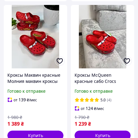
Кроксы Маквин красные
Кроксы McQueen
Молния маквин кроксы
красные сабо Crocs
унисекс Взрослые Crocs
Lightning Маквин / Тапки
Готово к отправке
Готово к отправке
Маквин 95 летние
летние
139
от
₴
/мес
5.0
(4)
124
от
₴
/мес
1 980
₴
1 790
₴
1 389
₴
1 239
₴
Купить
Купить