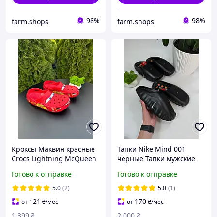
98%
98%
farm.shops
farm.shops
Кроксы Маквин красные
Тапки Nike Mind 001
Crocs Lightning McQueen
черные Тапки мужские
Унисекс кроксы Маквин
Найк минд
Готово к отправке
Готово к отправке
молния 95
5.0
(2)
5.0
(1)
121
170
от
₴
/мес
от
₴
/мес
1 399
₴
2 000
₴