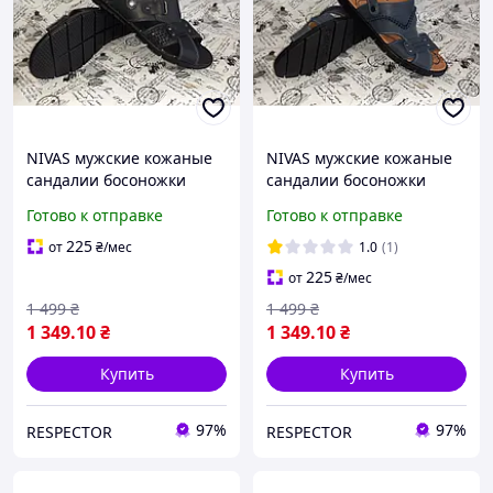
NIVAS мужские кожаные
NIVAS мужские кожаные
сандалии босоножки
сандалии босоножки
Готово к отправке
Готово к отправке
225
от
₴
/мес
1.0
(1)
225
от
₴
/мес
1 499
₴
1 499
₴
1 349
.10
₴
1 349
.10
₴
Купить
Купить
97%
97%
RESPECTOR
RESPECTOR