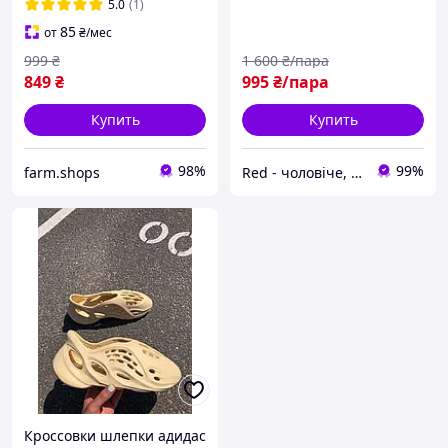
5.0
(1)
85
от
₴
/мес
999
₴
1 600
₴/пара
849
₴
995
₴/пара
Купить
Купить
98%
99%
farm.shops
Red - чоловіче, жіноче взуття
Кроссовки шлепки адидас