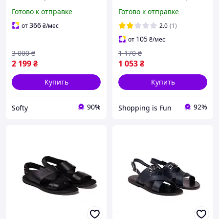
Mind на лето
женские и мужские 40-
Готово к отправке
Готово к отправке
45р M8-M12
366
от
₴
/мес
2.0
(1)
105
от
₴
/мес
3 000
₴
1 170
₴
2 199
₴
1 053
₴
Купить
Купить
90%
92%
Softy
Shopping is Fun