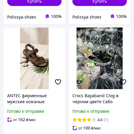
Купить
Купить
100%
100%
Polissya-shoes
Polissya-shoes
ANTEC фирменные
Crocs Bayaband Clog в
мужские кожаные
черном цвете Сабо
сандалии
Кроксы женские и
Готово к отправке
Готово к отправке
мужские 40-45 р M8 - M12
162
от
₴
/мес
4.0
(1)
100
от
₴
/мес