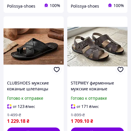
100%
100%
Polissya-shoes
Polissya-shoes
CLUBSHOES мужские
STEPWEY фирменные
кожаные шлепанцы
мужские кожаные
сандалии
Готово к отправке
Готово к отправке
123
171
от
₴
/мес
от
₴
/мес
1 499
₴
1 899
₴
1 229
.18
₴
1 709
.10
₴