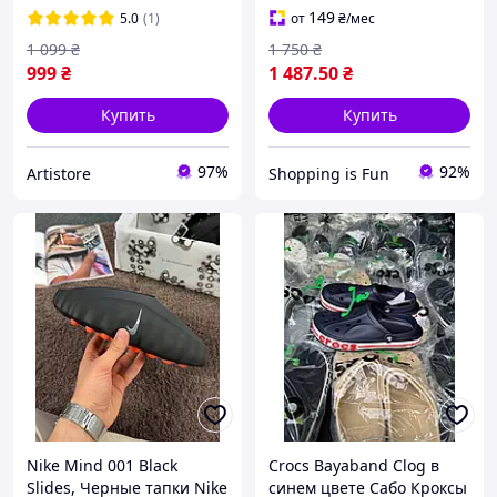
149
5.0
(1)
от
₴
/мес
1 099
₴
1 750
₴
999
₴
1 487
.50
₴
Купить
Купить
97%
92%
Artistore
Shopping is Fun
Nike Mind 001 Black
Crocs Bayaband Clog в
Slides, Черные тапки Nike
синем цвете Сабо Кроксы