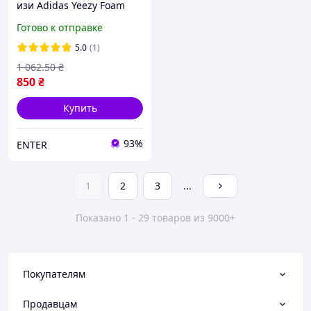
изи Adidas Yeezy Foam
Runner бежевые
Готово к отправке
Бежевые кроксы тапочки
адидас Мужские шлепки
5.0
(1)
1 062
.50
₴
850
₴
Купить
93%
ENTER
1
2
3
...
Показано 1 - 29 товаров из 9000+
Покупателям
Продавцам