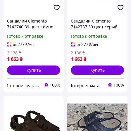
Сандалии Clemento
Сандалии Clemento
7142740 39 цвет тёмно-
7142737 39 цвет серый
синий
Готово к отправке
Готово к отправке
277
277
от
₴
/мес
от
₴
/мес
2 138
₴
2 138
₴
1 663
₴
1 663
₴
Купить
Купить
100%
100%
Iнтернет магазин чоловічого взуття "stilno-modno"
Iнтернет магазин чоловічого взуття "stilno-modno"