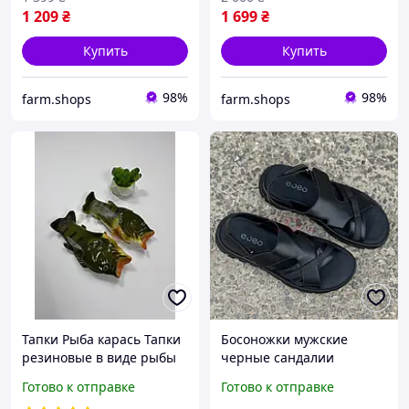
1 209
₴
1 699
₴
Купить
Купить
98%
98%
farm.shops
farm.shops
Тапки Рыба карась Тапки
Босоножки мужские
резиновые в виде рыбы
черные сандалии
Мужские тапки в виде
Босоніжки чоловічі чорні
Готово к отправке
Готово к отправке
рыбы
сандалі (Код: Р3579)