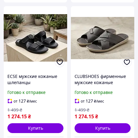
ECSE мужские кожаные
CLUBSHOES фирменные
шлепанцы
мужские кожаные
шлепанцы
Готово к отправке
Готово к отправке
127
127
от
₴
/мес
от
₴
/мес
1 499
₴
1 499
₴
1 274
.15
₴
1 274
.15
₴
Купить
Купить