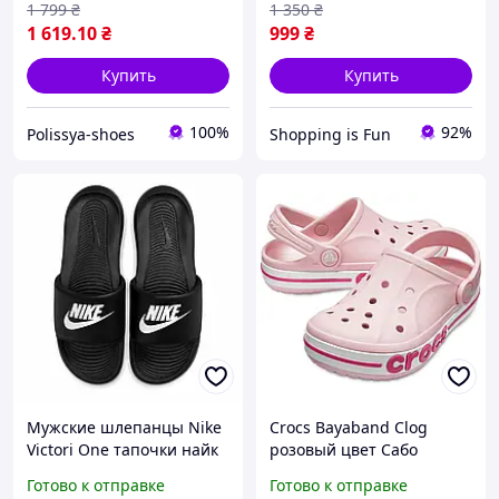
1 799
₴
1 350
₴
1 619
.10
₴
999
₴
Купить
Купить
100%
92%
Polissya-shoes
Shopping is Fun
Мужские шлепанцы Nike
Crocs Bayaband Clog
Victori One тапочки найк
розовый цвет Сабо
черные
Кроксы женские 37-41 р.
Готово к отправке
Готово к отправке
M5-M8