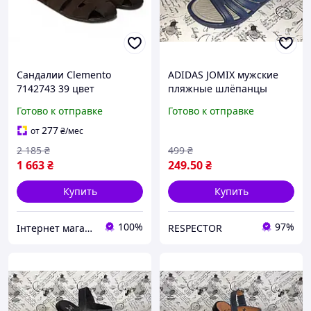
Сандалии Clemento
ADIDAS JOMIX мужские
7142743 39 цвет
пляжные шлёпанцы
коричневый
Готово к отправке
Готово к отправке
277
от
₴
/мес
2 185
₴
499
₴
1 663
₴
249
.50
₴
Купить
Купить
100%
97%
Iнтернет магазин чоловічого взуття "stilno-modno"
RESPECTOR