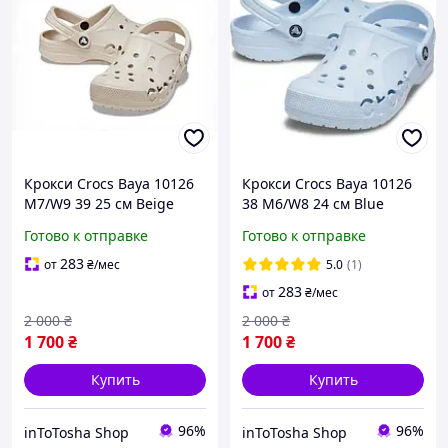
Крокси Crocs Baya 10126
Крокси Crocs Baya 10126
M7/W9 39 25 см Beige
38 M6/W8 24 см Blue
Готово к отправке
Готово к отправке
283
от
₴
/мес
5.0
(1)
283
от
₴
/мес
2 000
₴
2 000
₴
1 700
₴
1 700
₴
Купить
Купить
96%
96%
inToTosha Shop
inToTosha Shop