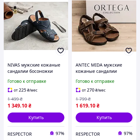
NIVAS мужские кожаные
ANTEC MIDA мужские
сандалии босоножки
кожаные сандалии
босоножки
Готово к отправке
Готово к отправке
225
270
от
₴
/мес
от
₴
/мес
1 499
₴
1 799
₴
1 349
.10
₴
1 619
.10
₴
Купить
Купить
97%
97%
RESPECTOR
RESPECTOR