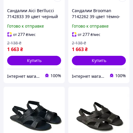
Сандалии Aici Berllucci
Сандалии Brooman
7142833 39 цвет черный
7142262 39 цвет тёмно-
синий
Готово к отправке
Готово к отправке
277
277
от
₴
/мес
от
₴
/мес
2 138
₴
2 138
₴
1 663
₴
1 663
₴
Купить
Купить
100%
100%
Iнтернет магазин чоловічого взуття "stilno-modno"
Iнтернет магазин чоловічого взуття "stilno-modno"