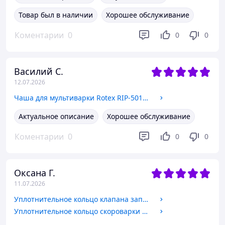
Товар был в наличии
Хорошее обслуживание
Коментарии
0
0
0
Василий С.
12.07.2026
Чаша для мультиварки Rotex RIP-5018 С (керамическая) (для REPC53/55/56,57/58,72/73,75/76,78)
Актуальное описание
Хорошее обслуживание
Коментарии
0
0
0
Оксана Г.
11.07.2026
Уплотнительное кольцо клапана запирания крышки мультиварки Rotex
Уплотнительное кольцо скороварки Rotex REPC (для REPC55/56,57/58,75/76)