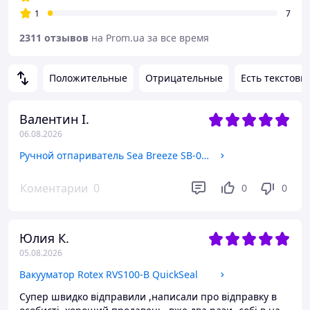
1
7
2311 отзывов
на Prom.ua за все время
Положительные
Отрицательные
Есть текстовы
Валентин І.
06.08.2026
Ручной отпариватель Sea Breeze SB-008 ( 2000 Вт, нагрев за 25 сек, вертикальное и горизонтальное отпаривание)
Коментарии
0
0
0
Юлия К.
05.08.2026
Вакууматор Rotex RVS100-B QuickSeal
Супер швидко відправили ,написали про відправку в