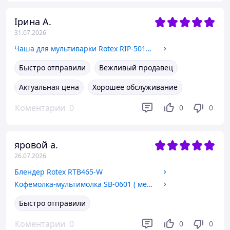
Ірина А.
31.07.2026
Чаша для мультиварки Rotex RIP-5018 С (керамическая) (для REPC53/55/56,57/58,72/73,75/76,78)
Быстро отправили
Вежливый продавец
Актуальная цена
Хорошее обслуживание
Коментарии
0
0
0
яровой а.
26.07.2026
Блендер Rotex RTB465-W
Кофемолка-мультимолка SB-0601 ( металическая) NEW
Быстро отправили
Коментарии
0
0
0