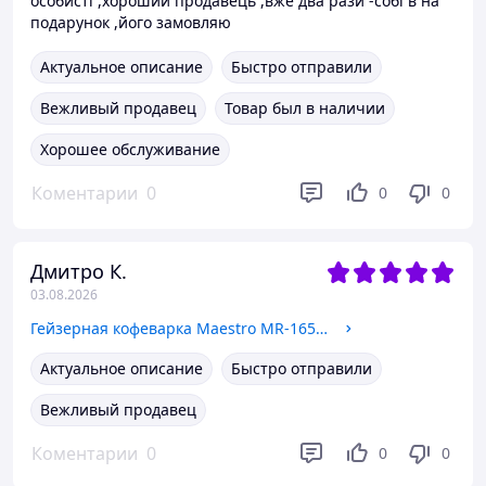
особисті ,хороший продавець ,вже два рази -собі в на
подарунок ,його замовляю
Актуальное описание
Быстро отправили
Вежливый продавец
Товар был в наличии
Хорошее обслуживание
Коментарии
0
0
0
Дмитро К.
03.08.2026
Гейзерная кофеварка Maestro MR-1657-6 (6 чашек)
Актуальное описание
Быстро отправили
Вежливый продавец
Коментарии
0
0
0