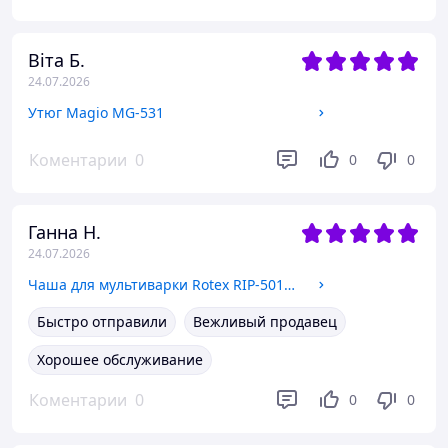
Віта Б.
24.07.2026
Утюг Magio MG-531
Коментарии
0
0
0
Ганна Н.
24.07.2026
Чаша для мультиварки Rotex RIP-5017-C (керамическая) (для RMC401/503/505/507/508/522/530/532/535)
Быстро отправили
Вежливый продавец
Хорошее обслуживание
Коментарии
0
0
0