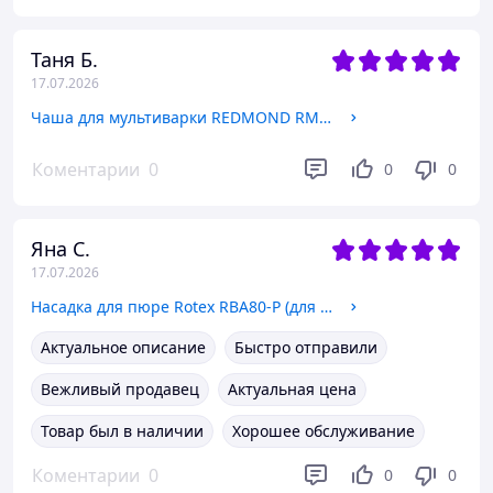
Таня Б.
17.07.2026
Чаша для мультиварки REDMOND RMC (Редмонд) (R7A)
Коментарии
0
0
0
Яна С.
17.07.2026
Насадка для пюре Rotex RBA80-P (для блендера RTB810-B, RTB850-B)
Актуальное описание
Быстро отправили
Вежливый продавец
Актуальная цена
Товар был в наличии
Хорошее обслуживание
Коментарии
0
0
0