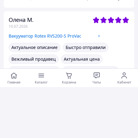
Олена М.
10.07.2026
Вакууматор Rotex RVS200-S ProVac
Актуальное описание
Быстро отправили
Вежливый продавец
Актуальная цена
Товар был в наличии
Хорошее обслуживание
Главная
Коментарии
Каталог
0
Корзина
Чаты
Кабинет
0
0
Гліб Х.
10.07.2026
Масло для электробритв и машинок для стрижки
Те що треба, підходить