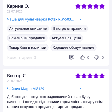
Карина О.
23.07.2026
Чаша для мультиварки Rotex RIP-5032C(мраморно-керамическая) (для RMC401/503/505/507/508/522/530/532)
Актуальное описание
Быстро отправили
Вежливый продавец
Актуальная цена
Товар был в наличии
Хорошее обслуживание
Коментарии
0
0
0
Віктор С.
23.07.2026
Чайник Magio MG129
Доброго дня покупкою задоволений товар був у
наявності швидко відправили гарна якість товару всім
гарних покупок а продавцю гарних продаж.