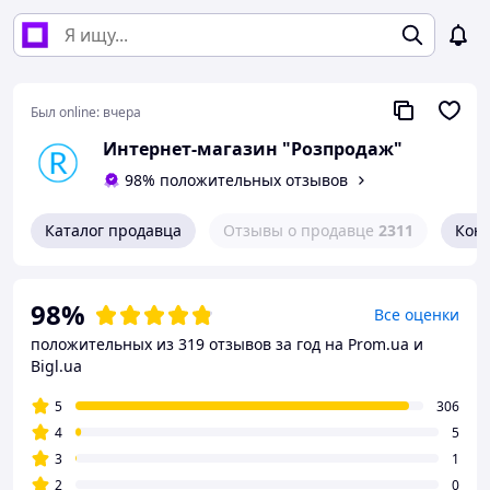
Был online:
вчера
Интернет-магазин "Розпродаж"
98% положительных отзывов
Каталог продавца
Отзывы о продавце
2311
Кон
98%
Все оценки
положительных из 319 отзывов за год
на Prom.ua и
Bigl.ua
5
306
4
5
3
1
2
0