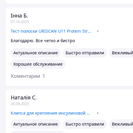
Інна Б.
07.10.2025
Тест-полоски URISCAN U11 Protein Strip (определение белка в моче) №50
Благодарю. Все четко и бистро
Актуальное описание
Быстро отправили
Вежливый
Хорошее обслуживание
Коментарии
1
Наталія С.
26.09.2025
Клипса для крепления инсулиновой помпы Medtronic 780G, 720G, 640G
Актуальное описание
Быстро отправили
Вежливый