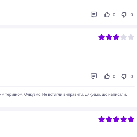
0
0
0
0
вгим терміном. Очікуємо. Не встигли виправити. Дякуємо, що написали.