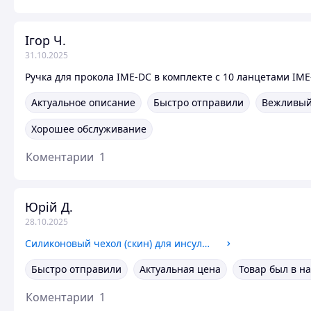
Ігор Ч.
31.10.2025
Ручка для прокола IME-DC в комплекте с 10 ланцетами IM
Актуальное описание
Быстро отправили
Вежливый
Хорошее обслуживание
Коментарии
1
Юрій Д.
28.10.2025
Силиконовый чехол (скин) для инсулиновой помпы MiniMed Medtronic 780G, 720G, 640G
Быстро отправили
Актуальная цена
Товар был в н
Коментарии
1