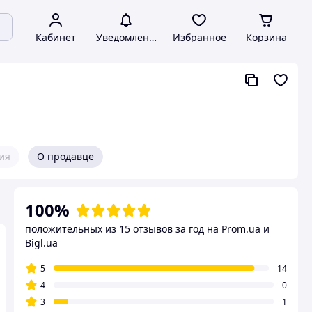
Кабинет
Уведомления
Избранное
Корзина
ия
О продавце
100%
положительных из 15 отзывов за год
на Prom.ua и
Bigl.ua
5
14
4
0
3
1