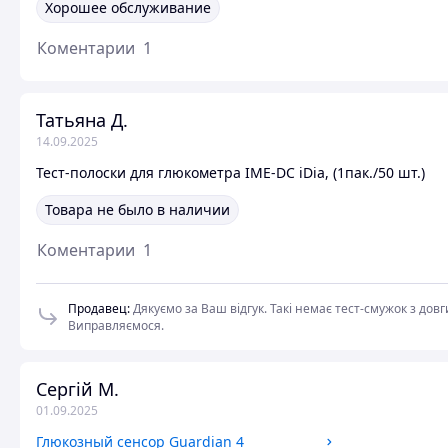
Хорошее обслуживание
Коментарии
1
Татьяна Д.
14.09.2025
Тест-полоски для глюкометра IME-DC iDia, (1пак./50 шт.)
Товара не было в наличии
Коментарии
1
Продавец
:
Дякуємо за Ваш відгук. Такі немає тест-смужок з до
Виправляємося.
Сергій М.
01.09.2025
Глюкозный сенсор Guardian 4