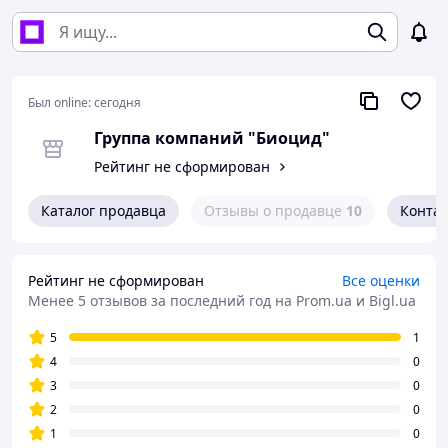
Был online:
сегодня
Группа компаний "Биоцид"
Рейтинг не сформирован
Каталог продавца
Отзывы о продавце
10
Конта
Рейтинг не сформирован
Все оценки
Менее 5 отзывов за последний год
на Prom.ua и Bigl.ua
5
1
4
0
3
0
2
0
1
0