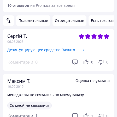
10 отзывов
на Prom.ua за все время
Положительные
Отрицательные
Есть текстовы
Сергій Т.
06.05.2025
Дезинфицирующее средство "Акватон-10" марка А-5 в 1л бутылке
Коментарии
0
0
0
Максим Т.
Оценка не указана
10.09.2019
менеджеры не связались по моему заказу
Со мной не связались
Коментарии
1
1
0