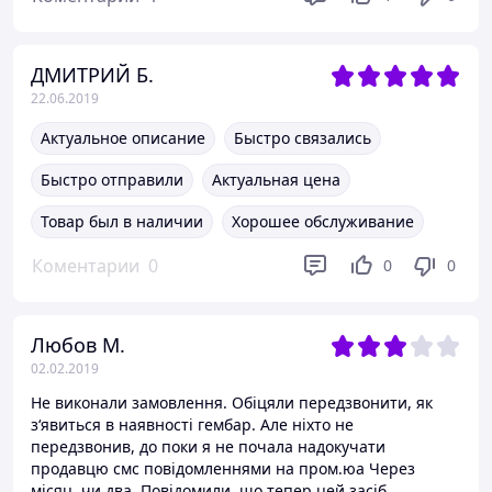
ДМИТРИЙ Б.
22.06.2019
Актуальное описание
Быстро связались
Быстро отправили
Актуальная цена
Товар был в наличии
Хорошее обслуживание
Коментарии
0
0
0
Любов М.
02.02.2019
Не виконали замовлення. Обіцяли передзвонити, як
з‘явиться в наявності гембар. Але ніхто не
передзвонив, до поки я не почала надокучати
продавцю смс повідомленнями на пром.юа Через
місяц, чи два. Повідомили, що тепер цей засіб