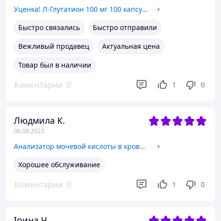
Уценка! Л-Глутатион 100 мг 100 капсул / L-Glutathione Swanson USA
Быстро связались
Быстро отправили
Вежливый продавец
Актуальная цена
Товар был в наличии
Коментарии
0
1
0
Людмила К.
06.08.2023
Анализатор мочевой кислоты в крови AccuGence PLUS
Хорошее обслуживание
Коментарии
0
1
0
Ірина Ч.