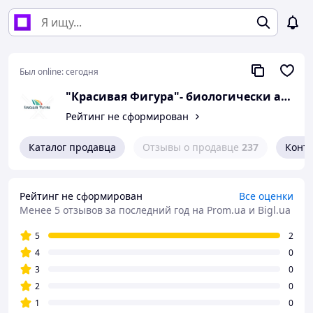
Был online:
сегодня
"Красивая Фигура"- биологически активные добавки для похудения,сжигания жира и здоровья всей семьи
Рейтинг не сформирован
Каталог продавца
Отзывы о продавце
237
Конт
Рейтинг не сформирован
Все оценки
Менее 5 отзывов за последний год
на Prom.ua и Bigl.ua
5
2
4
0
3
0
2
0
1
0