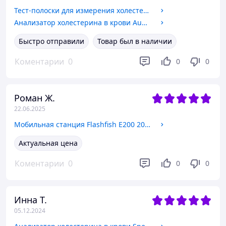
Тест-полоски для измерения холестерина в крови AuQty GUC-B01, 10 шт
Анализатор холестерина в крови AuQty GUC-B01 (Холестерометр)
Быстро отправили
Товар был в наличии
Коментарии
0
0
0
Роман Ж.
22.06.2025
Мобильная станция Flashfish E200 200W 151W/H (40800 mah)
Актуальная цена
Коментарии
0
0
0
Инна Т.
05.12.2024