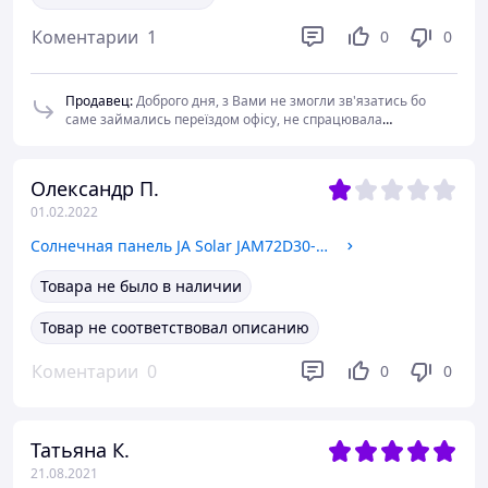
Коментарии
1
0
0
Продавец
:
Доброго дня, з Вами не змогли зв'язатись бо
саме займались переїздом офісу, не спрацювала
переадресація, Ви ж знаєте , що саме велись активні бойові
дії. Дякую за розуміння.
Олександр П.
01.02.2022
Солнечная панель JA Solar JAM72D30-530/MB Bifical
Товара не было в наличии
Товар не соответствовал описанию
Коментарии
0
0
0
Татьяна К.
21.08.2021