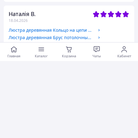
Наталія В.
18.04.2026
Люстра деревянная Кольцо на цепи 3 лампы, дерево состаренное, шпагат, D-38см, ФС 005
Люстра деревянная Брус потолочный 3 лампы, дерево состаренное, шпагат, D-56см, ФС 014
Актуальное описание
Быстро отправили
Главная
Каталог
Корзина
Чаты
Кабинет
Вежливый продавец
Актуальная цена
Товар был в наличии
Хорошее обслуживание
Коментарии
1
0
0
Ульяна Б.
02.04.2026
Солевая лампа "Лесной олень" 2кг
Вежливый продавец
Хорошее обслуживание