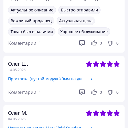
Актуальное описание
Быстро отправили
Вежливый продавец
Актуальная цена
Товар был в наличии
Хорошее обслуживание
Коментарии
1
0
0
Олег Ш.
14.05.2026
Проставка (пустой модуль) 9мм на дин-рейку для шин, Hager LZ060
Коментарии
1
0
0
Олег М.
04.05.2026
Настольная лампа MarkSlojd Sweden CAL Table 1L Black 106781