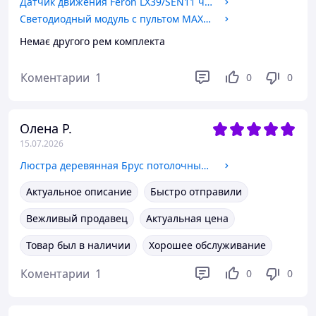
Датчик движения Feron LX39/SEN11 черный
Светодиодный модуль с пультом MAXUS 1-MLM-80-CR Led Module 80W 3CCT Circle Remote, Ремнабор
Немає другого рем комплекта
Коментарии
1
0
0
Олена Р.
15.07.2026
Люстра деревянная Брус потолочный 3 лампы, дерево состаренное, шпагат, D-56см, ФС 014
Актуальное описание
Быстро отправили
Вежливый продавец
Актуальная цена
Товар был в наличии
Хорошее обслуживание
Коментарии
1
0
0