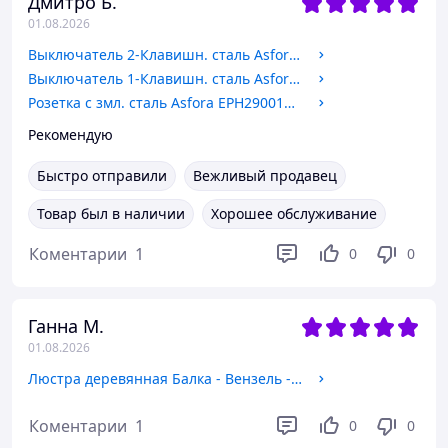
Дмитро Б.
01.08.2026
Выключатель 2-Клавишн. сталь Asfora EPH0300162 Schneider Electric
Выключатель 1-Клавишн. сталь Asfora EPH0200162 двухполюсный Schneider Electric
Розетка с змл. сталь Asfora EPH2900162 Schneider Electric
Рекомендую
Быстро отправили
Вежливый продавец
Товар был в наличии
Хорошее обслуживание
Коментарии
1
0
0
Ганна М.
01.08.2026
Люстра деревянная Балка - Вензель - Фонарь на цепи 6 лампы, дерево состаренное - масло, плафон метал. фонарь, D-49см, ФС 031
Коментарии
1
0
0