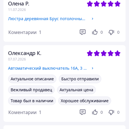
Олена Р.
11.07.2026
Люстра деревянная Брус потолочный 2 лампы, дерево состаренное, шпагат, D-42см, ФС 012
Коментарии
1
0
0
Олександр К.
07.07.2026
Автоматический выключатель 16А, 3 полюса, кривая C, 10кА Schneider Electric Acti9 iC60H A9F89316
Актуальное описание
Быстро отправили
Вежливый продавец
Актуальная цена
Товар был в наличии
Хорошее обслуживание
Коментарии
1
0
0