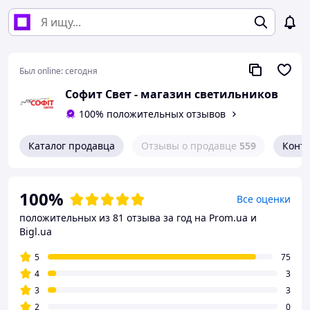
Был online:
сегодня
Софит Свет - магазин светильников
100% положительных отзывов
Каталог продавца
Отзывы о продавце
559
Конт
100%
Все оценки
положительных из 81 отзыва за год
на Prom.ua и
Bigl.ua
5
75
4
3
3
3
2
0