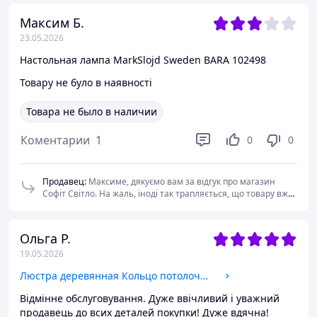
Максим Б.
23.05.2026
Настольная лампа MarkSlojd Sweden BARA 102498
Товару не було в наявності
Товара не было в наличии
Коментарии
1
0
0
Продавец
:
Максиме, дякуємо вам за відгук про магазин
Софіт Світло. На жаль, іноді так трапляється, що товару вже
немає.
Ольга Р.
19.05.2026
Люстра деревянная Кольцо потолочное 5 ламп, дерево состаренное, шпагат, D-57см, ФС 003
Відмінне обслуговування. Дуже ввічливий і уважний
продавець до всих деталей покупки! Дуже вдячна!