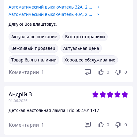
Автоматический выключатель 32А, 2 полюса, кривая B, 6кА Schneider Electric Acti9 iC60N A9F78232
Автоматический выключатель 40А, 2 полюса, кривая C, 6кА Schneider Electric Acti9 iC60N A9F79240
Дякую! Все влаштовує.
Актуальное описание
Быстро отправили
Вежливый продавец
Актуальная цена
Товар был в наличии
Хорошее обслуживание
Коментарии
1
0
0
Андрій З.
01.06.2026
Детская настольная лампа Trio 5027011-17
Коментарии
1
0
0