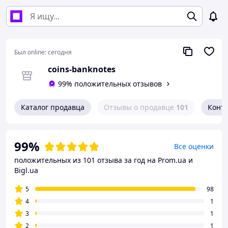
Был online:
сегодня
coins-banknotes
99% положительных отзывов
Каталог продавца
Отзывы о продавце
101
Конт
99%
Все оценки
положительных из 101 отзыва за год
на Prom.ua и
Bigl.ua
5
98
4
1
3
1
2
1