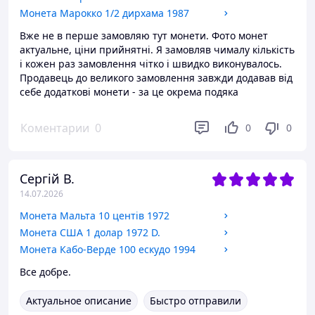
Монета Марокко 1/2 дирхама 1987
Вже не в перше замовляю тут монети. Фото монет
актуальне, ціни прийнятні. Я замовляв чималу кількість
і кожен раз замовлення чітко і швидко виконувалось.
Продавець до великого замовлення завжди додавав від
себе додаткові монети - за це окрема подяка
Коментарии
0
0
0
Сергій В.
14.07.2026
Монета Мальта 10 центів 1972
Монета США 1 долар 1972 D.
Монета Кабо-Верде 100 ескудо 1994
Все добре.
Актуальное описание
Быстро отправили