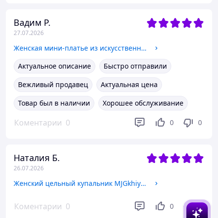
Вадим Р.
27.07.2026
Женская мини-платье из искусственной кожи черная XX-Large-3X-Large, V-образный вырез, открытая спина, bodycon clubwear, эластичное
Актуальное описание
Быстро отправили
Вежливый продавец
Актуальная цена
Товар был в наличии
Хорошее обслуживание
Коментарии
0
0
0
Наталия Б.
26.07.2026
Женский цельный купальник MJGkhiy XL размер с пуш-ап и регулируемыми бретелями корректирующий купальник для пляжа серфинга
Коментарии
0
0
0