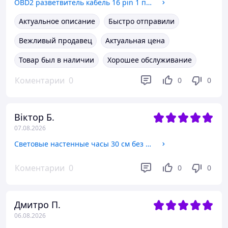
OBD2 разветвитель кабель 16 pin 1 папа 2 мама удлинитель 20 см диагностический адаптер для авто J1962
Актуальное описание
Быстро отправили
Вежливый продавец
Актуальная цена
Товар был в наличии
Хорошее обслуживание
Коментарии
0
0
0
Віктор Б.
07.08.2026
Световые настенные часы 30 см без тикания флуоресцентный кварцевый аналоговый круглый белый для спальни кухни офиса
Коментарии
0
0
0
Дмитро П.
06.08.2026