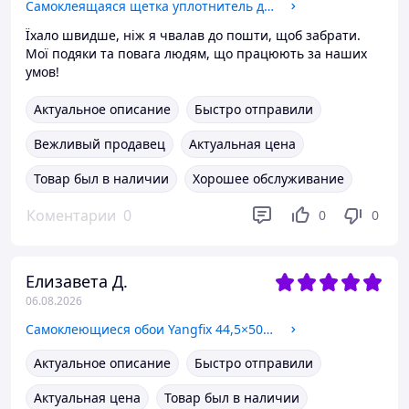
Самоклеящаяся щетка уплотнитель для дверей 100 см TPE защита от сквозняков пыли шума для входных и межкомнатных дверей
Їхало швидше, ніж я чвалав до пошти, щоб забрати.
Мої подяки та повага людям, що працюють за наших
умов!
Актуальное описание
Быстро отправили
Вежливый продавец
Актуальная цена
Товар был в наличии
Хорошее обслуживание
Коментарии
0
0
0
Елизавета Д.
06.08.2026
Самоклеющиеся обои Yangfix 44,5×500 см виниловая пленка с эффектом листьев дерева зелено-серый узор для стен мебели интерьера
Актуальное описание
Быстро отправили
Актуальная цена
Товар был в наличии