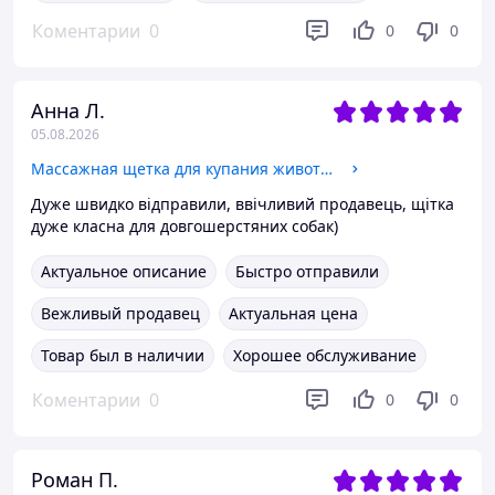
Коментарии
0
0
0
Анна Л.
05.08.2026
Массажная щетка для купания животных с резервуаром для шерсти, резиновая щетка для собак и котов, расческа для мытья и ухода, крас
Дуже швидко відправили, ввічливий продавець, щітка
дуже класна для довгошерстяних собак)
Актуальное описание
Быстро отправили
Вежливый продавец
Актуальная цена
Товар был в наличии
Хорошее обслуживание
Коментарии
0
0
0
Роман П.