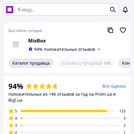
Был online:
сегодня
MixBox
94% положительных отзывов
Каталог продавца
Отзывы о продавце
145
Конт
94%
Все оценки
положительных из 146 отзывов за год
на Prom.ua и
Bigl.ua
5
133
4
3
3
2
2
1