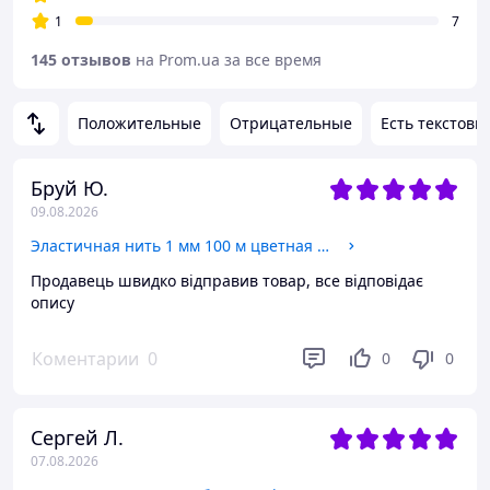
1
7
145 отзывов
на Prom.ua за все время
Положительные
Отрицательные
Есть текстовы
Бруй Ю.
09.08.2026
Эластичная нить 1 мм 100 м цветная резинка для браслетов и бисера, шнур для рукоделия, бусин и ювелирных изделий
Продавець швидко відправив товар, все відповідає
опису
Коментарии
0
0
0
Сергей Л.
07.08.2026