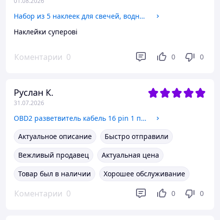
01.08.2026
Набор из 5 наклеек для свечей, водные переходные тату для декора свечей, праздничные наклейки для крестин, свадьбы, приместья
Наклейки суперові
Коментарии
0
0
0
Руслан К.
31.07.2026
OBD2 разветвитель кабель 16 pin 1 папа 2 мама удлинитель 20 см диагностический адаптер для авто J1962
Актуальное описание
Быстро отправили
Вежливый продавец
Актуальная цена
Товар был в наличии
Хорошее обслуживание
Коментарии
0
0
0