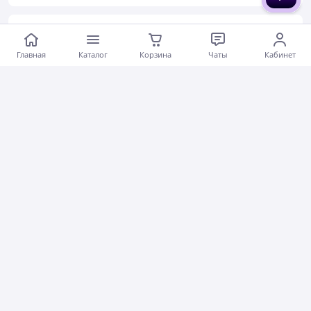
Наталія Н.
25.07.2026
Главная
Каталог
Корзина
Чаты
Кабинет
Диспенсер для детской смеси Accmor Baby 960 мл синий контейнер с 4 отделениями для сухого молока BPA free дорожный органайзер
Быстро отправили
Вежливый продавец
Хорошее обслуживание
Коментарии
0
0
0
Ірина С.
24.07.2026
Шелковые атласные наволочки 2 шт 50×75 см темно-серые с резинкой и чепчиком для сна, охлаждающие наволочки для волос и кожи
Актуальное описание
Быстро отправили
Хорошее обслуживание