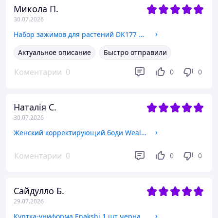
Микола П.
30.07.2026
Набор зажимов для растений DK177 70 шт, многократные клипсы для подвязки и формирования веток, зажимы 90° для сада и теплиц
Актуальное описание
Быстро отправили
Коментарии
0
0
0
Наталія С.
30.07.2026
Женский корректирующий боди Wealurre L-XL для утяжки живота и талии бесшовный shapewear корсет с компрессией
Коментарии
0
0
0
Сайдулло Б.
29.07.2026
Куртка-униформа Enakshi 1 шт черная кухонная рубашка шеф-повара L XL дышащая рабочая форма для кухни и HoReCa