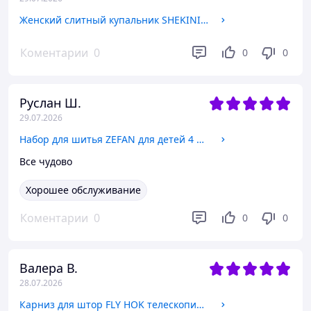
Женский слитный купальник SHEKINI размер XL с рюшами и воланами, быстросохнущий купальник больших размеров для бассейна
Коментарии
0
0
0
Руслан Ш.
29.07.2026
Набор для шитья ZEFAN для детей 4 шт., творческий набор для рукоделия из фетра, DIY для мальчиков и девочек, подарок детям
Все чудово
Хорошее обслуживание
Коментарии
0
0
0
Валера В.
28.07.2026
Карниз для штор FLY HOK телескопический 28-65 дюймов 16 мм матовый белый из нержавеющей стали для кухни и спальни