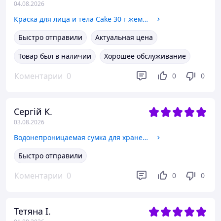
04.08.2026
Краска для лица и тела Cake 30 г жемчужно фиолетовая профессиональная аквагрим водная нетоксичная гипоаллергенная для детей и взро
Быстро отправили
Актуальная цена
Товар был в наличии
Хорошее обслуживание
Коментарии
0
0
0
Сергій К.
03.08.2026
Водонепроницаемая сумка для хранения подушек 116×47×51 см, чехол на молнии с ручками для садовой мебели, ткань Oxford
Быстро отправили
Коментарии
0
0
0
Тетяна І.