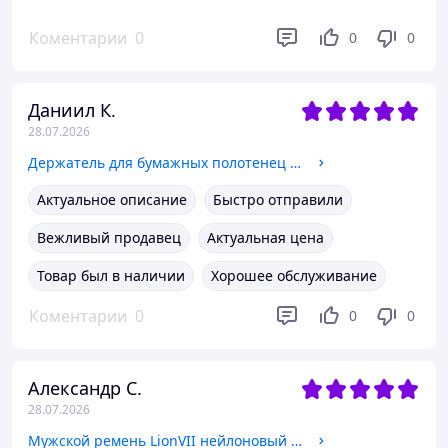
Коментарии
0
0
0
Даниил К.
28.07.2026
Держатель для бумажных полотенец LOYSWI 28 см серебристый, под шкаф с демпфером, настенный, самоклеющийся или на винтах
Актуальное описание
Быстро отправили
Вежливый продавец
Актуальная цена
Товар был в наличии
Хорошее обслуживание
Коментарии
0
0
0
Александр С.
28.07.2026
Мужской ремень LionVII нейлоновый 135 см х 3,8 см с автоматической пряжкой трещоткой регулируемый тактический ремень для работы