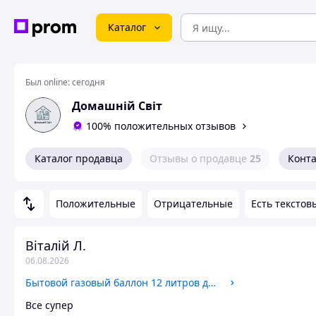
Каталог
Был online:
сегодня
Домашній Світ
100% положительных отзывов
Каталог продавца
Отзывы о продавце
25
Конт
Положительные
Отрицательные
Есть текстов
Віталій Л.
06.08.2026
Бытовой газовый баллон 12 литров для плиты и обогревателя, Vitkovice Milmet Пропан-Бутан
Все супер