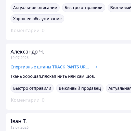
Актуальное описание
Быстро отправили
Вежливый
Хорошее обслуживание
Коментарии
0
Александр Ч.
19.07.2026
Спортивные штаны TRACK PANTS URBAN STYLE из плащевки (Графит) комфортные и износостойкие на каждый день.
Ткань хорошая,плохая нить или сам шов.
Быстро отправили
Вежливый продавец
Актуальна
Коментарии
0
Іван Т.
13.07.2026