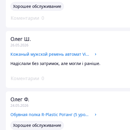
Хорошее обслуживание
Коментарии
0
Олег Ш.
26.05.2026
Кожаный мужской ремень автомат Vintage Черный, брючный пояс из натуральной кожи
Надіслали без затримок, але могли і раніше.
Коментарии
0
Олег Ф.
24.05.2026
Обувная полка R-Plastic Ротанг (5 уровней) Усиленный пластик, разборная конструкция, Черный цвет
Хорошее обслуживание