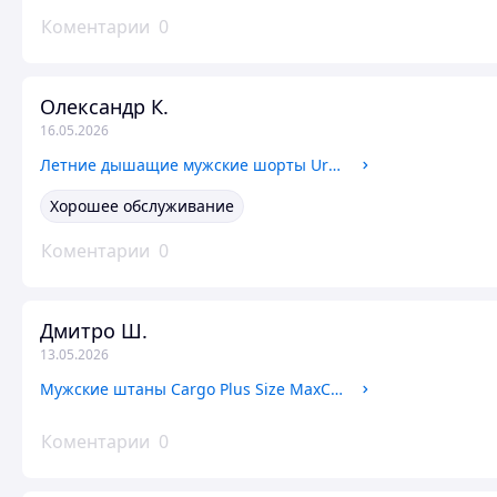
Коментарии
0
Олександр К.
16.05.2026
Летние дышащие мужские шорты Urban Cargo Shorts (песочные) хлопчатобумажные карго с карманами
Хорошее обслуживание
Коментарии
0
Дмитро Ш.
13.05.2026
Мужские штаны Cargo Plus Size MaxComfort черные большие размеры 4XL 7XL, стрейч-коттон, удобные и прочные
Коментарии
0