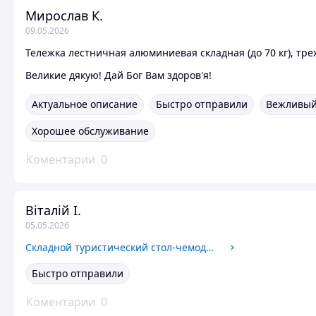
Мирослав К.
09.05.2026
Тележка лестничная алюминиевая складная (до 70 кг), тре
Великие дякую! Дай Бог Вам здоров'я!
Актуальное описание
Быстро отправили
Вежливый
Хорошее обслуживание
Коментарии
0
Віталій І.
05.05.2026
Складной туристический стол-чемодан 120×60 см + 4 стулья, регулируемая высота, кемпинговый набор для пикника и дачи, черный
Быстро отправили
Коментарии
0