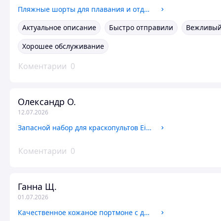
Пляжные шорты для плавания и отдыха Lines (голубая полоска) Размеры M-3XL
Актуальное описание
Быстро отправили
Вежливый
Хорошее обслуживание
Коментарии
0
Олександр О.
12.07.2026
Запасной набор для краскопультов Einhell (4260003)
Коментарии
0
Ганна Щ.
01.07.2026
Качественное кожаное портмоне с держателем для Apple AirTag GRANDE PELLE Коричневый