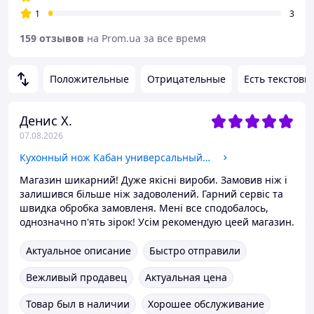
1
3
159 отзывов
на Prom.ua за все время
Положительные
Отрицательные
Есть текстовы
Денис Х.
07.08.2026
Кухонный нож Кабан универсальный 24 см для мяса и овощей, острый нож для кухни с деревянной рукояткой и гравировкой et4yjg
Магазин шикарний! Дуже якісні вироби. Замовив ніж і
залишився більше ніж задоволений. Гарний сервіс та
швидка обробка замовленя. Мені все сподобалось,
однозначно п'ять зірок! Усім рекомендую цеей магазин.
Актуальное описание
Быстро отправили
Вежливый продавец
Актуальная цена
Товар был в наличии
Хорошее обслуживание