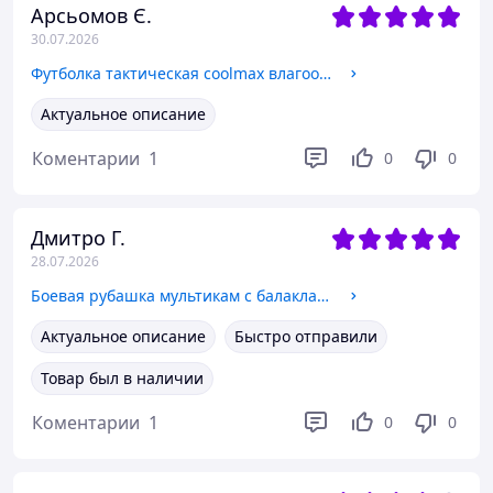
Арсьомов Є.
30.07.2026
Футболка тактическая coolmax влагоотводящая 100% полиэстр, армейская футболка зсу цвет койот frocgs 3XL
Актуальное описание
Коментарии
1
0
0
Дмитро Г.
28.07.2026
Боевая рубашка мультикам c балаклавой, мужская тактическая боевая рубашка ubacs coolmax frocgs
Актуальное описание
Быстро отправили
Товар был в наличии
Коментарии
1
0
0