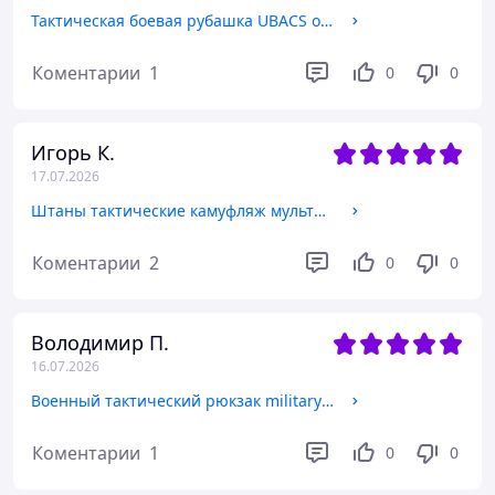
Тактическая боевая рубашка UBACS олива, легкий тактический свитшот зсу, кофта убакс хаки М redqzi
Коментарии
1
0
0
Игорь К.
17.07.2026
Штаны тактические камуфляж мультикам, боевые штаны зсу летние, военные штаны мультикам frocgs
Коментарии
2
0
0
Володимир П.
16.07.2026
Военный тактический рюкзак military 20 литров, штурмовой рюкзак вещевой олива Оксфорд 600D frocgs
Коментарии
1
0
0