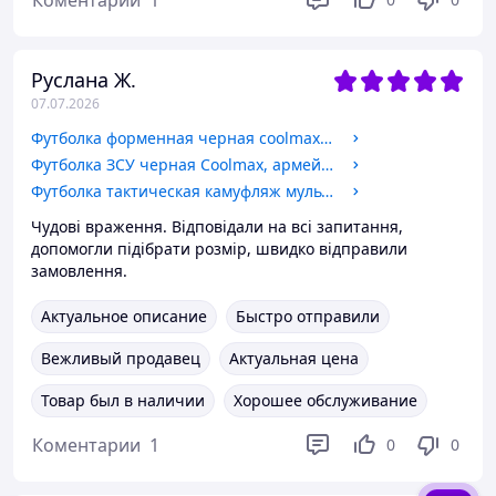
Коментарии
1
Руслана Ж.
07.07.2026
Футболка форменная черная coolmax, тактическая влагоотводящая эластичная 100% полиэстер 3XL kiutry
Футболка ЗСУ черная Coolmax, армейская тактическая футболка потоотводящая c принтом XXL Dc3az
Футболка тактическая камуфляж мультикам хлопок, ЗСУ летняя, армейская футболка мультикам XXL eatjrc
Чудові враження. Відповідали на всі запитання,
допомогли підібрати розмір, швидко відправили
замовлення.
Актуальное описание
Быстро отправили
Вежливый продавец
Актуальная цена
Товар был в наличии
Хорошее обслуживание
Коментарии
1
0
0