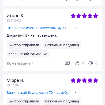
Игорь К.
25.07.2026
Штаны тактические камуфляж мультикам, боевые штаны зсу летние, военные штаны мультикам frocgs XL
Дякую ))))))) Ви не перевищена.
Быстро отправили
Вежливый продавец
Хорошее обслуживание
Коментарии
1
0
0
Мірра Н.
23.07.2026
Тактический баул-рюкзак 70 л армейский черного цвета, армейский штурмовой рюкзак зсу frocgs
Быстро отправили
Вежливый продавец