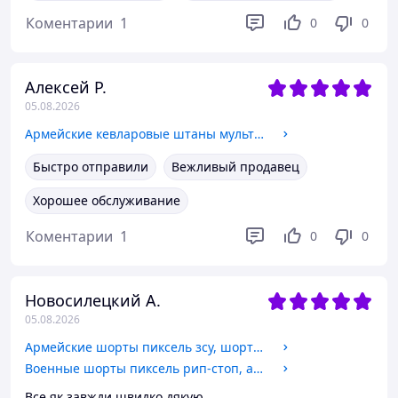
Коментарии
1
0
0
Алексей Р.
05.08.2026
Армейские кевларовые штаны мультикам с наколениками, боевые штаны зсу рип-стоп L Er7cxd
Быстро отправили
Вежливый продавец
Хорошее обслуживание
Коментарии
1
0
0
Новосилецкий А.
05.08.2026
Армейские шорты пиксель зсу, шорты пиксель рип-стоп, тактические мужские шорты пиксель L Cv4as
Военные шорты пиксель рип-стоп, армейские шорты зсу, шорты летние пиксель XL Cv4as
Все як завжди швидко,дякую