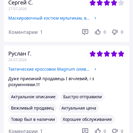
Сергей С.
27.07.2026
Маскировочный костюм мультикам, военный костюм сетка, армейский костюм маскировочный мультикам 52/54 rykjoh
Коментарии
1
0
0
Руслан Г.
26.07.2026
Тактические кроссовки Magnum олива, летние военные кроссовки зсу, армейские кроссовки хаки 43 edc4ui
Дуже приємний продавець І вічлевий, і з
розуміннями.!!!
Актуальное описание
Быстро отправили
Вежливый продавец
Актуальная цена
Товар был в наличии
Хорошее обслуживание
Коментарии
1
0
0