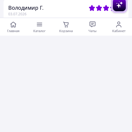
Володимир Г.
03.07.2026
Перчатки без пальцев тактические койот, штурмовые армейские перчатки, летние военные перчатки М Tc3ok
Главная
Каталог
Корзина
Чаты
Кабинет
Актуальное описание
Быстро отправили
Вежливый продавец
Актуальная цена
Товар был в наличии
Хорошее обслуживание
Коментарии
1
0
0
Андрій К.
02.07.2026
Тактические кроссовки черные, армейские кроссовки летние, военные полицейские кроссовки 41 kiutry
Дуже швидко відповідають, комплектують товар
Актуальное описание
Быстро отправили