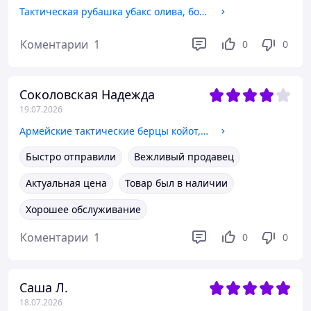
Тактическая рубашка убакс олива, боевая кофта зсу, легкий армейский свитшот хаки, рубашка ubacs XL redqzi
Коментарии
1
0
0
Соколовская Надежда
19.07.2026
Армейские тактические берцы койот, летние армейские ботинки зсу, кожанные военные берцы койот frocgs 44
Быстро отправили
Вежливый продавец
Актуальная цена
Товар был в наличии
Хорошее обслуживание
Коментарии
1
0
0
Саша Л.
18.07.2026