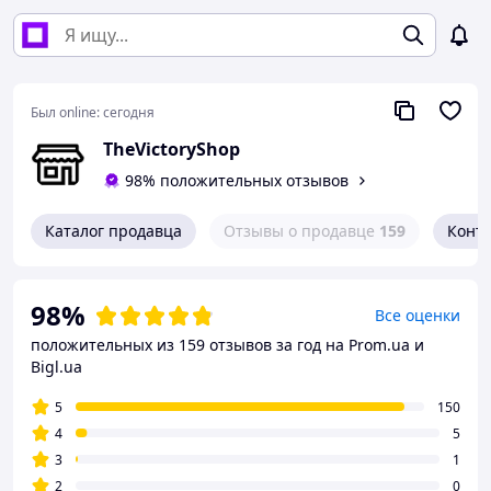
Был online:
сегодня
TheVictoryShop
98% положительных отзывов
Каталог продавца
Отзывы о продавце
159
Конт
98%
Все оценки
положительных из 159 отзывов за год
на Prom.ua и
Bigl.ua
5
150
4
5
3
1
2
0