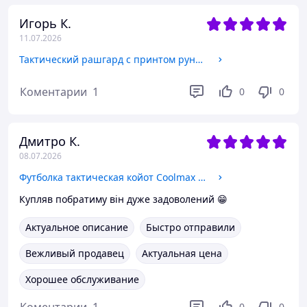
Игорь К.
11.07.2026
Тактический рашгард с принтом руны с длинным рукавом, военный рашгард футболка мужская микродайвинг Fv3xz S/M
Коментарии
1
0
0
Дмитро К.
08.07.2026
Футболка тактическая койот Coolmax с принтом, мужская военная влагоотводящая футболка XXL teujf
Купляв побратиму він дуже задоволений 😁
Актуальное описание
Быстро отправили
Вежливый продавец
Актуальная цена
Хорошее обслуживание
0
0