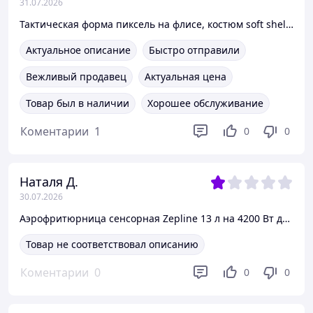
31.07.2026
Тактическая форма пиксель на флисе, костюм soft shell пиксель, демисезонная военная форма зсу 56 yxdlm
Актуальное описание
Быстро отправили
Вежливый продавец
Актуальная цена
Товар был в наличии
Хорошее обслуживание
Коментарии
1
0
0
Наталя Д.
30.07.2026
Аэрофритюрница сенсорная Zepline 13 л на 4200 Вт два тена, универсальная мультипеч аэрогриль для дома Kp7cv
Товар не соответствовал описанию
Коментарии
0
0
0