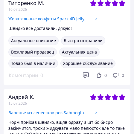
Титоренко М.
16.07.2026
Жевательные конфеты Spark 4D Jelly Candies ассорти 500 г (0189)
Швидко все доставили, дякую!
Актуальное описание
Быстро отправили
Вежливый продавец
Актуальная цена
Товар был в наличии
Хорошее обслуживание
Коментарии
0
0
0
Андрей К.
15.07.2026
Варенье из лепестков роз Sahinoglu 380 г (0122)
Норм приїхав швилко, вщяв одразу 3 шт бо бисро
закінчится, трохи жидкувате мало пелюсток але то таке