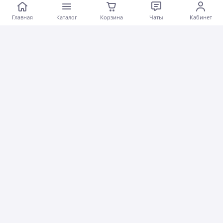
Товар был в наличии
Хорошее обслуживание
Главная
Каталог
Корзина
Чаты
Кабинет
Коментарии
1
0
0
Олена А.
18.03.2026
Маслини чорні в'ялені Fimtad 1200 г (0008)
Дякую дуже смачні!
Коментарии
1
0
0
Олексій Д.
16.03.2026
Фісташки солоні 500 г (0251)
Кеш'ю смажений 500 г (0265)
Мигдаль смажений 500 г (0235)