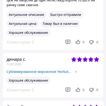
цеж не бабусіне де одні лепестки))) короче то шо є на
ринку семе смачне.
Актуальное описание
Быстро отправили
Актуальная цена
Товар был в наличии
Хорошее обслуживание
Коментарии
0
0
0
динара с.
12.07.2026
Сублимированное мороженое YesNut! Freeze Dried Ice Cream микс вкусов фигурное 150 г (0009)
Хорошее обслуживание
Коментарии
0
0
0