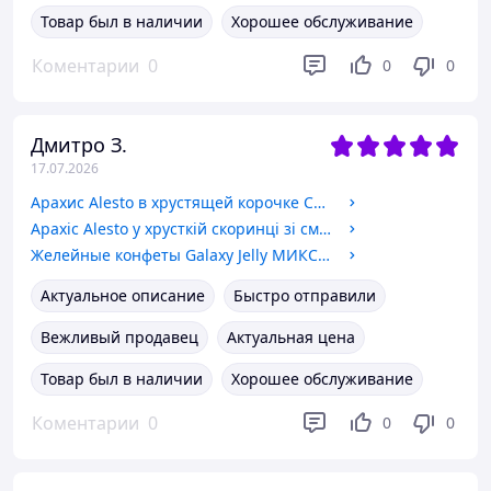
Товар был в наличии
Хорошее обслуживание
Коментарии
0
0
0
Дмитро З.
17.07.2026
Арахис Alesto в хрустящей корочке Cruspies Wasabi со вкусом васаби 200 г (0648)
Арахіс Alesto у хрусткій скоринці зі смаком паприки 200 г (0643)
Желейные конфеты Galaxy Jelly МИКС 4 вкуса 500 г (0004)
Актуальное описание
Быстро отправили
Вежливый продавец
Актуальная цена
Товар был в наличии
Хорошее обслуживание
Коментарии
0
0
0