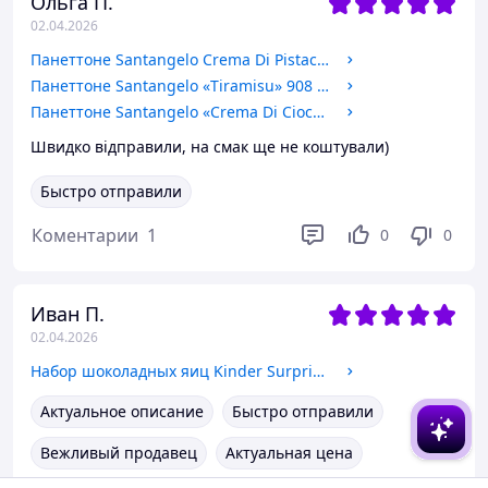
Ольга П.
02.04.2026
Панеттоне Santangelo Crema Di Pistacchio 908 г (0923)
Панеттоне Santangelo «Tiramisu» 908 г (0911)
Панеттоне Santangelo «Crema Di Cioccolato» 908 г (0912)
Швидко відправили, на смак ще не коштували)
Быстро отправили
Коментарии
1
0
0
Иван П.
02.04.2026
Набор шоколадных яиц Kinder Surprise Natoons с игрушкой 720 г (36*20 г) (0303)
Актуальное описание
Быстро отправили
Вежливый продавец
Актуальная цена