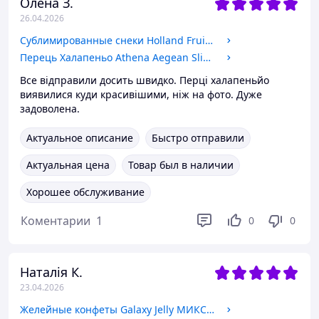
Олена З.
26.04.2026
Сублимированные снеки Holland Fruit ассорти овощей и фруктов 500 г (0003)
Перець Халапеньо Athena Aegean Sliced маринований нарізаний 360/700 г (0010)
Все відправили досить швидко. Перці халапеньйо
виявилися куди красивішими, ніж на фото. Дуже
задоволена.
Актуальное описание
Быстро отправили
Актуальная цена
Товар был в наличии
Хорошее обслуживание
Коментарии
1
0
0
Наталія К.
23.04.2026
Желейные конфеты Galaxy Jelly МИКС 4 вкуса 500 г (0004)