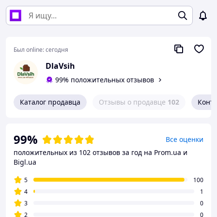
Был online:
сегодня
DlaVsih
99% положительных отзывов
Каталог продавца
Отзывы о продавце
102
Конт
99%
Все оценки
положительных из 102 отзывов за год
на Prom.ua и
Bigl.ua
5
100
4
1
3
0
2
0