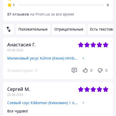
1
0
87 отзывов
на Prom.ua за все время
Положительные
Отрицательные
Есть текстовы
Анастасия Г.
05.08.2026
Малиновый уксус Kühne (Кюне) Himber Essig 250 мл
Коментарии
0
0
0
Сергей М.
02.08.2026
Соевый соус Kikkoman (Киккоман) 1 л, классический натуральный брожение, ПЭТ
Все чудово!