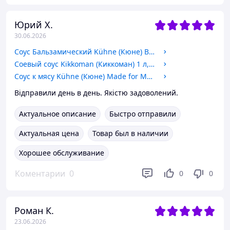
Юрий Х.
30.06.2026
Соус Бальзамический Kühne (Кюне) Balsamic Dressing для салата, 250 мл (стеклянная бутылка)
Соевый соус Kikkoman (Киккоман) 1 л, классический натуральный брожение, ПЭТ
Соус к мясу Kühne (Кюне) Made for Meat - Клюква Барбекю (Cranberry BBQ) 375 мл - ОПТ и розница
Відправили день в день. Якістю задоволений.
Актуальное описание
Быстро отправили
Актуальная цена
Товар был в наличии
Хорошее обслуживание
Коментарии
0
0
0
Роман К.
23.06.2026