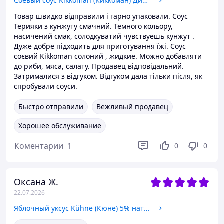
Соевый соус Kikkoman (Киккоман) Диспенсер 150 мл, стекло (многоразовый)
Товар швидко відправили і гарно упаковали. Соус
Терияки з кунжуту смачний. Темного кольору,
насичений смак, солодкуватий чувствуешь кунжут .
Дуже добре підходить для приготування їжі. Соус
соєвий Kikkoman солоний , жидкие. Можно добавляти
до риби, мяса, салату. Продавец відповідальний.
Затрималися з відгуком. Відгуком дала тільки після, як
спробували соуси.
Быстро отправили
Вежливый продавец
Хорошее обслуживание
Коментарии
1
0
0
Оксана Ж.
22.07.2026
Яблочный уксус Kühne (Кюне) 5% натуральный 750 мл