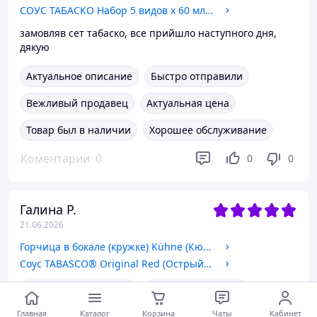
СОУС ТАБАСКО Набор 5 видов х 60 мл (Original, Scorpion, Habanero, Green, Chipotle) | FlavorSet
замовляв сет табаско, все прийшло наступного дня,
дякую
Актуальное описание
Быстро отправили
Вежливый продавец
Актуальная цена
Товар был в наличии
Хорошее обслуживание
Коментарии
0
0
0
Галина Р.
21.06.2026
Горчица в бокале (кружке) Kühne (Кюне) средне-острая, 250 мл
Соус TABASCO® Original Red (Острый перечный) 60 мл
Актуальное описание
Быстро отправили
Главная
Каталог
Корзина
Чаты
Кабинет
Актуальная цена
Товар был в наличии