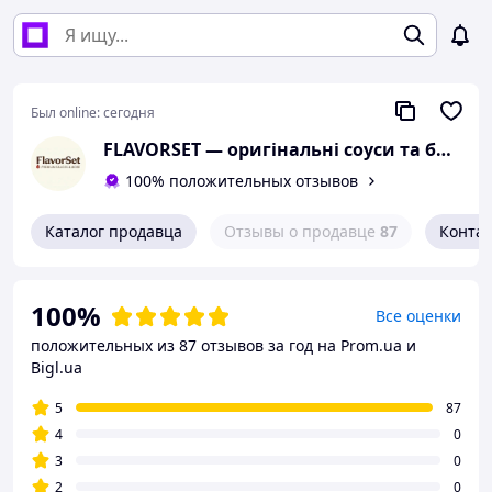
Был online:
сегодня
FLAVORSET — оригінальні соуси та бакалія
100% положительных отзывов
Каталог продавца
Отзывы о продавце
87
Конта
100%
Все оценки
положительных из 87 отзывов за год
на Prom.ua и
Bigl.ua
5
87
4
0
3
0
2
0