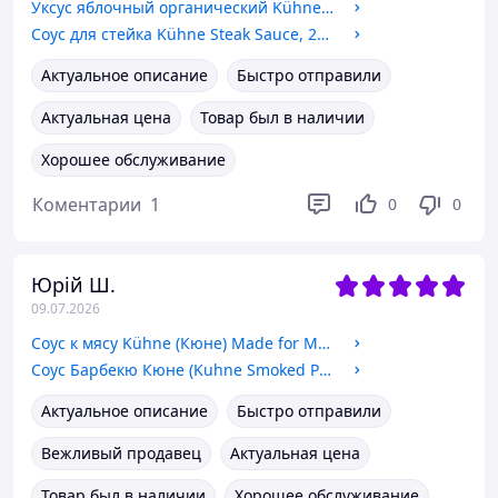
Уксус яблочный органический Kühne BIO нефильтрованный с осадком, 500 мл
Соус для стейка Kühne Steak Sauce, 250 мл
Актуальное описание
Быстро отправили
Актуальная цена
Товар был в наличии
Хорошее обслуживание
Коментарии
1
0
0
Юрій Ш.
09.07.2026
Соус к мясу Kühne (Кюне) Made for Meat Штирача (Sriracha Hot Chili) 235 мл ОПТ и роздеб
Соус Барбекю Кюне (Kuhne Smoked Pepper BBQ) с копченым перцем, 235 мл
Актуальное описание
Быстро отправили
Вежливый продавец
Актуальная цена
Товар был в наличии
Хорошее обслуживание