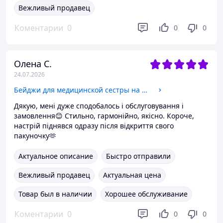
Вежливый продавец
Коментарии
0
0
0
Олена С.
24.07.2026
Бейджи для медицинской сестры на магните или булавке
Дякую, мені дуже сподобалось і обслуговування і
замовлення😊 Стильно, гармонійно, якісно. Короче,
настрій піднявся одразу після відкриття свого
пакуночку🫶
Актуальное описание
Быстро отправили
Вежливый продавец
Актуальная цена
Товар был в наличии
Хорошее обслуживание
Коментарии
0
0
0