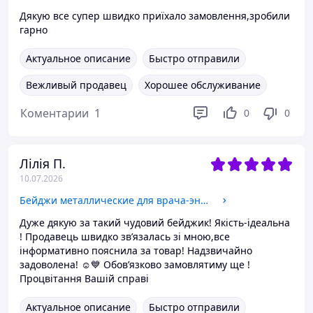
Дякую все супер швидко приїхало замовлення,зробили
гарно
Актуальное описание
Быстро отправили
Вежливый продавец
Хорошее обслуживание
Коментарии
1
0
0
Лілія П.
10.07.2026
Бейджи металлические для врача-эндокринолога
Дуже дякую за такий чудовий бейджик! Якість-ідеальна
! Продавець швидко звʼязалась зі мною,все
інформативно пояснила за товар! Надзвичайно
задоволена! ☺️💙 Обовʼязково замовлятиму ще !
Процвітання Вашій справі
Актуальное описание
Быстро отправили