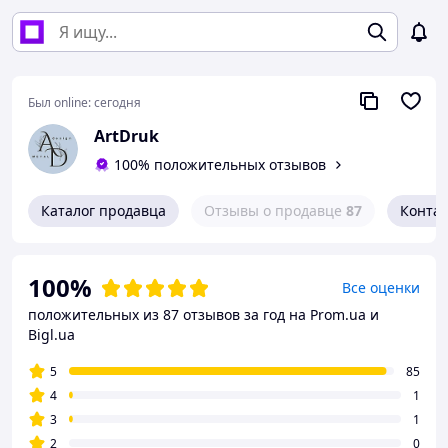
Был online:
сегодня
ArtDruk
100% положительных отзывов
Каталог продавца
Отзывы о продавце
87
Конта
100%
Все оценки
положительных из 87 отзывов за год
на Prom.ua и
Bigl.ua
5
85
4
1
3
1
2
0