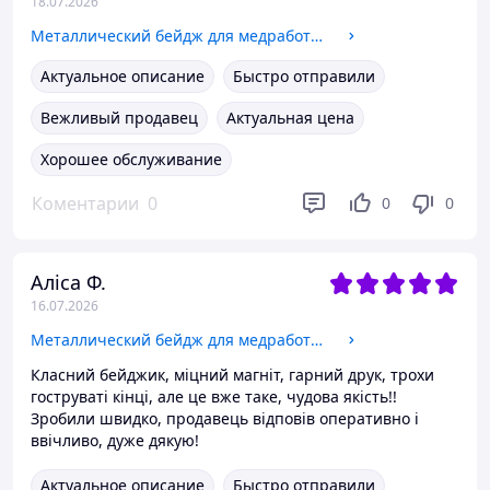
18.07.2026
Металлический бейдж для медработников на магните или булавке
Актуальное описание
Быстро отправили
Вежливый продавец
Актуальная цена
Хорошее обслуживание
Коментарии
0
0
0
Аліса Ф.
16.07.2026
Металлический бейдж для медработников на магните или булавке
Класний бейджик, міцний магніт, гарний друк, трохи
гоструваті кінці, але це вже таке, чудова якість!!
Зробили швидко, продавець відповів оперативно і
ввічливо, дуже дякую!
Актуальное описание
Быстро отправили