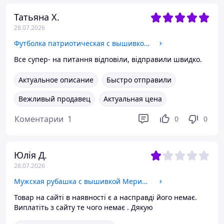
Татьяна Х.
28.07.2026
Футболка патриотическая с вышивкой ВОЛЯ на сером, футболка вышивка, футболка вышиванка, футболка с вышиванкой XXL, Трикотаж
Все супер- на питання відповіли, відправили швидко.
Актуальное описание
Быстро отправили
Вежливый продавец
Актуальная цена
Коментарии
1
0
0
Юлія Д.
28.07.2026
Мужская рубашка с вышивкой Меридиан, рубашка вышитая, рубашка вышиванка мужская L
Товар на сайті в наявності є а насправді його немає.
Виплатіть з сайту те чого немає . Дякую