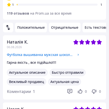
1
1
119 отзывов
на Prom.ua за все время
Положительные
Отрицательные
Есть текстовы
Наталія К.
06.08.2026
Футболка вышиванка мужская шоколадная Монолит, футболка с вышивкой мужская, футболка вышитая L
Гарна якість , все підійшло!!!!
Актуальное описание
Быстро отправили
Вежливый продавец
Актуальная цена
Коментарии
1
0
0