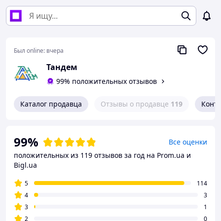
Был online:
вчера
Тандем
99% положительных отзывов
Каталог продавца
Отзывы о продавце
119
Конт
99%
Все оценки
положительных из 119 отзывов за год
на Prom.ua и
Bigl.ua
5
114
4
3
3
1
2
0