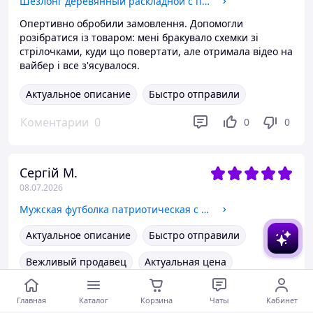
Шезлонг деревянный раскладной с подлокотниками
Опертивно обробили замовлення. Допомогли
розібратися із товаром: мені бракувало схемки зі
стрілочками, куди що повертати, але отримала відео на
вайбер і все з'ясувалося.
Актуальное описание
Быстро отправили
Коментарии
0
0
0
Сергій М.
08.07.2026
Мужская футболка патриотическая с вышивкой Патриот 2 футболка вышивка,футболка вышиванка,футболка с вышиванкой L, Трикотаж
Актуальное описание
Быстро отправили
Вежливый продавец
Актуальная цена
Товар был в наличии
Хорошее обслуживание
Главная
Каталог
Корзина
Чаты
Кабинет