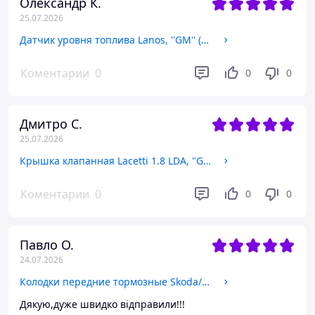
Олександр К.
25.07.2026
Датчик уровня топлива Lanos, ''GM'' (96388930) черный поплавок, цельный
Коментарии
0
0
0
Дмитро С.
25.07.2026
Крышка клапанная Lacetti 1.8 LDA, "GM" (96414614) в сборе
Коментарии
0
0
0
Павло О.
24.07.2026
Колодки передние тормозные Skoda/VW, TRW (GDB1550) (JZW698151B)
Дякую,дуже швидко відправили!!!