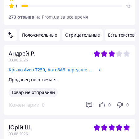
1
13
273 отзыва
на Prom.ua за все время
Положительные
Отрицательные
Есть текстовы
Андрей Р.
03.08.2026
Крыло Aveo T250, АвтоЗАЗ переднее правое (96476684) (SF69Y0-8403012)
Продавец не отвечает.
Товар не отправили
Коментарии
0
0
0
Юрій Ш.
03.08.2026