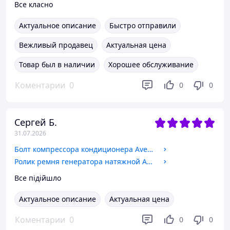
Все класно
Актуальное описание
Быстро отправили
Вежливый продавец
Актуальная цена
Товар был в наличии
Хорошее обслуживание
Коментарии
0
0
0
Сергей Б.
31.07.2026
Болт компрессора кондиционера Aveo/Lacetti, "GM" (94500979)
Ролик ремня генератора натяжной Aveo, HSC (70317) большой ф 75 мм (96183113/96349976)
Все підійшло
Актуальное описание
Актуальная цена
Коментарии
0
0
0