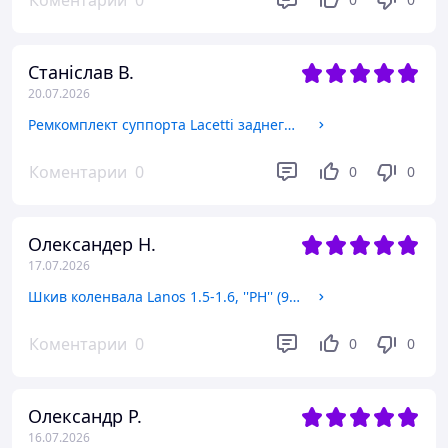
Коментарии
0
Станіслав В.
20.07.2026
Ремкомплект суппорта Lacetti заднего d 32 мм, AUTOFREN (D4705) к-т на 1 суппорт
Коментарии
0
0
0
Олександер Н.
17.07.2026
Шкив коленвала Lanos 1.5-1.6, ''PH'' (96351111) (1341BAJDA0)
Коментарии
0
0
0
Олександр Р.
16.07.2026