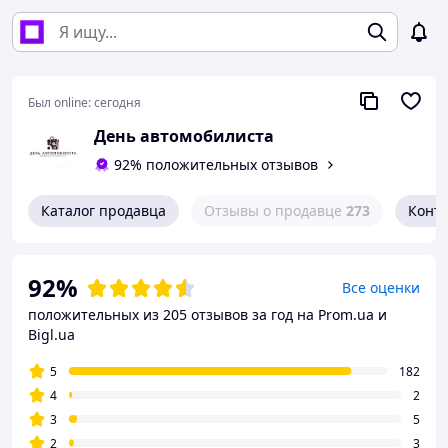
Был online:
сегодня
День автомобилиста
92% положительных отзывов
Каталог продавца
Отзывы о продавце
273
Конт
92%
Все оценки
положительных из 205 отзывов за год
на Prom.ua и
Bigl.ua
5
182
4
2
3
5
2
3