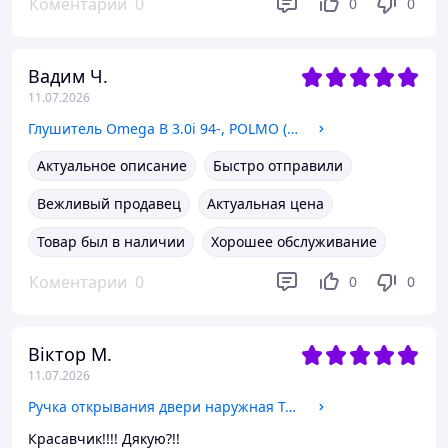
Коментарии
0
0
0
Вадим Ч.
11.07.2026
Глушитель Omega B 3.0i 94-, POLMO (17.238) седан (5852841)
Актуальное описание
Быстро отправили
Вежливый продавец
Актуальная цена
Товар был в наличии
Хорошее обслуживание
Коментарии
0
0
0
Віктор М.
11.07.2026
Ручка открывания двери наружная Таврия правая (1102-6105150) (UA1102-6105150)
Красавчик!!!! Дякую?!!