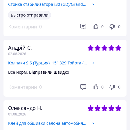
Стойка стабилизатора i30 (GD)/Grandeur (HD), CTR (CL0290) задняя (55530-3R000/55540-3R000)
Быстро отправили
Коментарии
0
0
0
Андрій С.
02.08.2026
Колпаки SJS (Турция), 15" 329 Тойота (к-т 4 шт) + эмблема на выбор (329/15)
Все норм. Відправили швидко
Коментарии
0
0
0
Олександр Н.
01.08.2026
Клей для обшивки салона автомобиля Moje Auto (20-A37) 400 мл, спрей