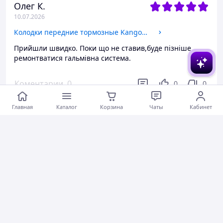
Олег К.
10.07.2026
Колодки передние тормозные Kangoo, ABE (C1R012ABE) (7701205513)
Прийшли швидко. Поки що не ставив,буде пізніше
ремонтватися гальмівна система.
Коментарии
0
0
0
Главная
Каталог
Корзина
Чаты
Кабинет
ВІталій С.
10.07.2026
Цилиндр задний тормозной ВАЗ 2105-08, TRW (BWF150) (2105-3502040)
Товар прийшов, усе гаразд
Быстро отправили
Коментарии
1
0
0