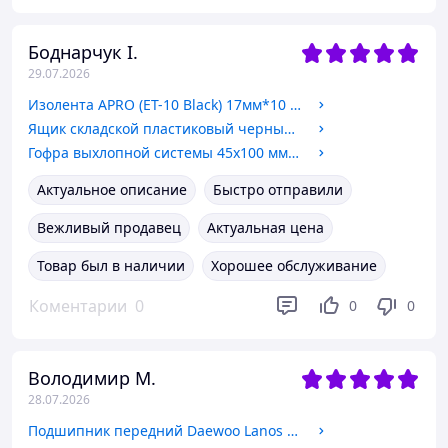
Боднарчук І.
29.07.2026
Изолента APRO (ET-10 Black) 17мм*10 м черная
Ящик складской пластиковый черный, (250*145*130) мм б/у
Гофра выхлопной системы 45х100 мм "кольчуга" WANLANDA (BW-45100/3W)
Актуальное описание
Быстро отправили
Вежливый продавец
Актуальная цена
Товар был в наличии
Хорошее обслуживание
Коментарии
0
0
0
Володимир М.
28.07.2026
Подшипник передний Daewoo Lanos R13, Sens, Nexia, Aveo, Tavria, Lada 2108/09, (34x37x64), SHAFER (SH15314)