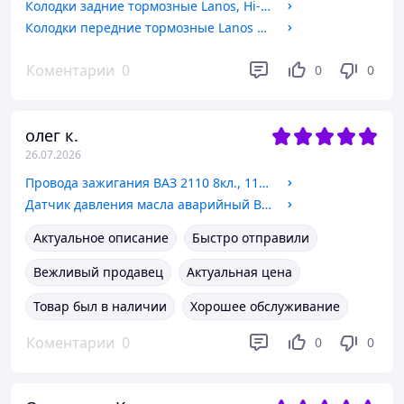
Колодки задние тормозные Lanos, Hi-Q (SA055) (S4520003) (SA055-NEW)
Колодки передние тормозные Lanos 1.5, Hi-Q (SP1086) (96281945)
Коментарии
0
0
0
олег к.
26.07.2026
Провода зажигания ВАЗ 2110 8кл., 1118 8кл., TESLA (T395S) силикон (2111-3707010)
Датчик давления масла аварийный ВАЗ 2101, VERNET (OS3513) (2101-3810600)
Актуальное описание
Быстро отправили
Вежливый продавец
Актуальная цена
Товар был в наличии
Хорошее обслуживание
Коментарии
0
0
0