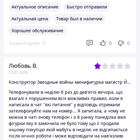
Актуальное описание
Быстро отправили
Актуальная цена
Товар был в наличии
Хорошее обслуживание
Коментарии
0
0
0
Любовь В.
13.07.2026
Конструктор Звездные войны минифигурка магистр Йода
Телефонували в неділю 8 раз до дев'ятої вечора, що
взагалі є порушенням всіх можливих правил, коли я
написала в чат "які питання" у відповідь отримали
зателефонуйте нам на номер... Я запитала, а чому не
можна в чаті знову телефон і о 8 ранку понеділка вже
фігурки яку я замочила не було тому що її продали
іншому покупцю якій мабуть в неділю не відсипається
після нічної роботи і може відповідати на нав'язливі