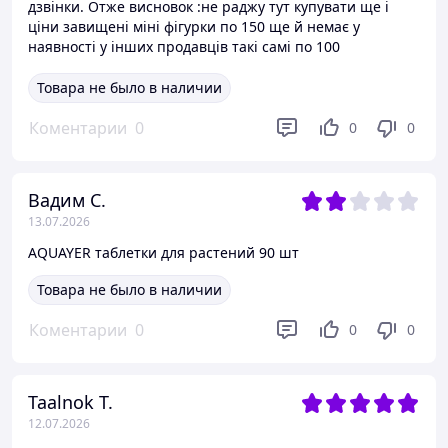
дзвінки. Отже висновок :не раджу тут купувати ще і
ціни завищені міні фігурки по 150 ще й немає у
наявності у інших продавців такі самі по 100
Товара не было в наличии
Коментарии
0
0
0
Вадим С.
13.07.2026
AQUAYER таблетки для растений 90 шт
Товара не было в наличии
Коментарии
0
0
0
Taalnok T.
12.07.2026