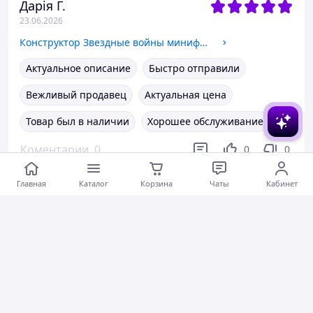
Дарія Г.
23.06.2026
Конструктор Звездные войны минифигурка капитан Вольф
Актуальное описание
Быстро отправили
Вежливый продавец
Актуальная цена
Товар был в наличии
Хорошее обслуживание
Коментарии
0
0
0
Главная
Каталог
Корзина
Чаты
Кабинет
Елена Л.
21.06.2026
AQUAYER Биостартер 90 мл аквариумные бактерии
Дякую продавцю за якісний товар
Актуальное описание
Вежливый продавец