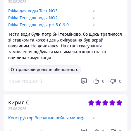
30.06.2026
Rikka для воды Тест NO3
Rikka Тест для воды NO2
Rikka Тест для воды рН 5.0-9.0
Тести води були потрібні терміново, бо щось трапилося
зі ставком та кожен день очікування був вкрай
важливим. Не дочекався. На етапі скасування
замовлення відбулася максимально коректна та
ввічлива комунікація
Отправляли дольше обещанного
Коментарии
0
0
0
Кирил С.
25.06.2026
Конструктор Звездные войны минифигурка дроид K-2SO