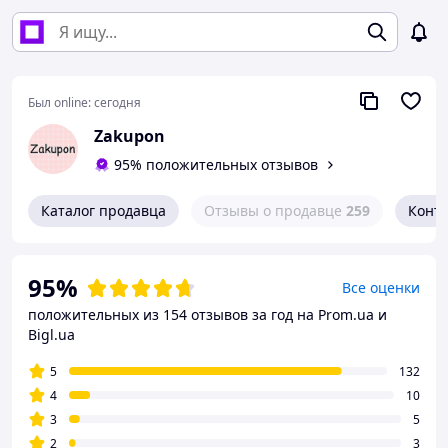
Был online:
сегодня
Zakupon
95% положительных отзывов
Каталог продавца
Отзывы о продавце
259
Конт
95%
Все оценки
положительных из 154 отзывов за год
на Prom.ua и
Bigl.ua
5
132
4
10
3
5
2
3