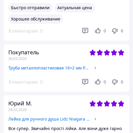
Быстро отправили
Актуальная цена
Хорошее обслуживание
Коментарии
0
0
0
Покупатель
30.03.2026
Труба металлопластиковая 16×2 мм PERT/AL/PERT (бухта 100 м), бесшовная, Pexal SD300W16
Коментарии
0
0
0
Юрий М.
28.02.2026
Лейка для ручного душа Lidz Niagara 02 67 мм округлая LDNIA02CRM22035 Chrome
Все супер. Звичайні прості лійки. Але вони дуже гарно