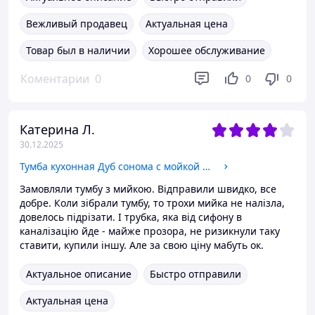
Вежливый продавец
Актуальная цена
Товар был в наличии
Хорошее обслуживание
Коментарии
0
0
0
Катерина Л.
30.12.2025
Тумба кухонная Дуб сонома с мойкой 50x50 (0,6мм), сифон
Замовляли тумбу з мийкою. Відправили швидко, все
добре. Коли зібрали тумбу, то трохи мийка не налізла,
довелось підрізати. І трубка, яка від сифону в
каналізацію йде - майже прозора, не ризикнули таку
ставити, купили іншу. Але за свою ціну мабуть ок.
Актуальное описание
Быстро отправили
Актуальная цена