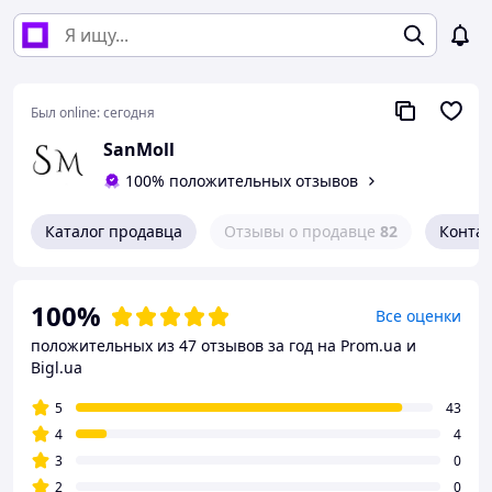
Был online:
сегодня
SanMoll
100% положительных отзывов
Каталог продавца
Отзывы о продавце
82
Конта
100%
Все оценки
положительных из 47 отзывов за год
на Prom.ua и
Bigl.ua
5
43
4
4
3
0
2
0