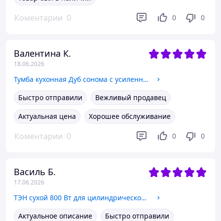
Коментарии
0
0
0
Валентина К.
18.06.2026
Тумба кухонная Дуб сонома с усиленной мойкой 80x50 (0,8мм) правая чаша, смеситель гибкий, сифон
Быстро отправили
Вежливый продавец
Актуальная цена
Хорошее обслуживание
Коментарии
0
0
0
Василь Б.
17.06.2026
ТЭН сухой 800 Вт для цилиндрического водонагревателя Thermo Alliance SS321 L=235 мм (36202770)
Актуальное описание
Быстро отправили