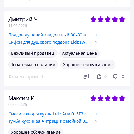
Дмитрий Ч.
11.02.2026
Поддон душевой квадратный 80х80 акриловый KOПO 7030 (80)
Сифон для душевого поддона Lidz (WHI) 60 04 P002 01 (выход 40/50 мм)
Вежливый продавец
Актуальная цена
Товар был в наличии
Хорошее обслуживание
Коментарии
0
0
0
Максим К.
09.02.2026
Смеситель для кухни Lidz Aria 015F3 с гибким изливом (k35) LDARI015F3GRE43363 Grey
Тумба кухонная Антрацит с мойкой 80x60 (0,6мм) левая чаша, сифон
Хорошее обслуживание