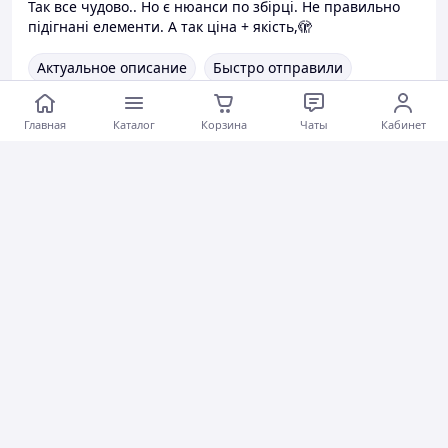
Так все чудово.. Но є нюанси по збірці. Не правильно
підігнані елементи. А так ціна + якість,🫣
Актуальное описание
Быстро отправили
Вежливый продавец
Актуальная цена
Главная
Каталог
Корзина
Чаты
Кабинет
Товар был в наличии
Хорошее обслуживание
Коментарии
0
0
0
Юрій Т.
09.12.2025
Тумба кухонная Антрацит с мойкой 50x50 (0,6мм), сифон
Вежливый продавец
Актуальная цена
Коментарии
0
0
0