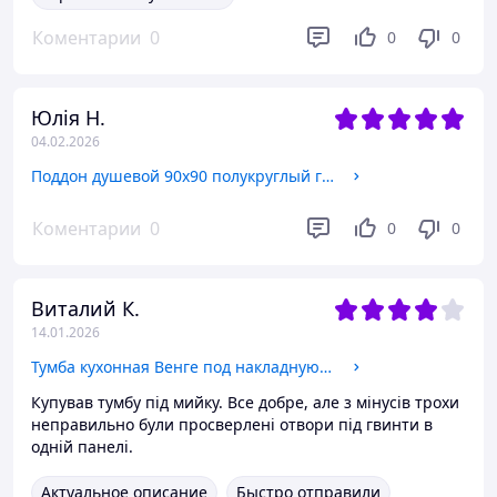
Коментарии
0
0
0
Юлія Н.
04.02.2026
Поддон душевой 90х90 полукруглый глубокий SUNWAYS (90)
Коментарии
0
0
0
Виталий К.
14.01.2026
Тумба кухонная Венге под накладную мойку 80x60 или 80x50
Купував тумбу під мийку. Все добре, але з мінусів трохи
неправильно були просверлені отвори під гвинти в
одній панелі.
Актуальное описание
Быстро отправили