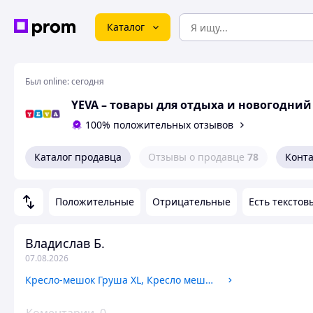
Каталог
Был online:
сегодня
YEVA – товары для отдыха и новогодний
100% положительных отзывов
Каталог продавца
Отзывы о продавце
78
Конт
Положительные
Отрицательные
Есть текстов
Владислав Б.
07.08.2026
Кресло-мешок Груша XL, Кресло мешок со сьемным чехлом, Бескаркасные пуфы и кресла, Кресло мешок для ребенка