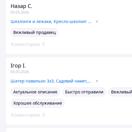
Назар С.
05.05.2026
Шезлонги и лежаки, Кресло-шезлонг складное для сада, Шезлонг раскладушка нагрузка 120 кг, Лежак пляжный
Вежливый продавец
Коментарии
0
Ігор І.
05.05.2026
Шатер-павильон 3х3, Садовий намет, Садовый тент шатер, Палатки и шатры для отдыха, Шатер 3х3 полиэстер
Актуальное описание
Быстро отправили
Вежливый
Хорошее обслуживание
Коментарии
0