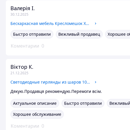
Валерія І.
30.12.2025
Бескаркасная мебель Кресломешок XXL, Кресло-мешок со скидкой, Бескаркасные пуфы и кресла, Есть много цветов
Быстро отправили
Вежливый продавец
Хорошее о
Коментарии
0
Віктор К.
21.12.2025
Светодиодные гирлянды из шаров 10 шт 3м*0.8м, Новогодние гирлянды-шарики, Гирлянды-шторы занавесы
Дякую.Продавця рекомендую.Перемоги всім.
Актуальное описание
Быстро отправили
Вежливый
Хорошее обслуживание
Коментарии
0