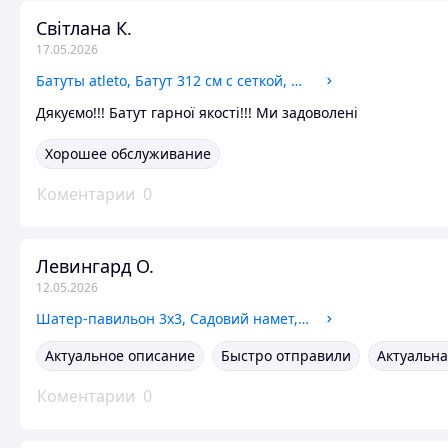
Світлана К.
17.05.2026
Батуты atleto, Батут 312 см с сеткой, Детские батуты для дома, Батут круглый с лестницей и сеткой
Дякуємо!!! Батут гарної якості!!! Ми задоволені
Хорошее обслуживание
Коментарии
0
Левингард О.
12.05.2026
Шатер-павильон 3х3, Садовий намет, Садовый тент шатер, Палатки и шатры для отдыха, Шатер 3х3 полиэстер
Актуальное описание
Быстро отправили
Актуальна
Коментарии
0