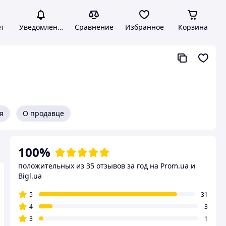
ет
Уведомления
Сравнение
Избранное
Корзина
я
О продавце
100%
положительных из 35 отзывов за год
на Prom.ua и
Bigl.ua
5
31
4
3
3
1