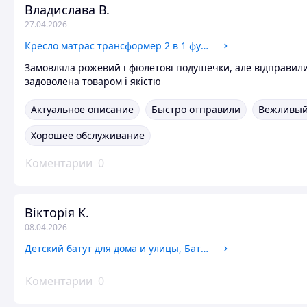
Владислава В.
27.04.2026
Кресло матрас трансформер 2 в 1 футон, Большое мягкое кресло, Бескаркасные пуфы и кресла оустер
Замовляла рожевий і фіолетові подушечки, але відправил
задоволена товаром і якістю
Актуальное описание
Быстро отправили
Вежливый
Хорошее обслуживание
Коментарии
0
Вікторія К.
08.04.2026
Детский батут для дома и улицы, Батуты 252 см, Батут спортивный с внутренней защитной сеткой, Уличный батут
Коментарии
0