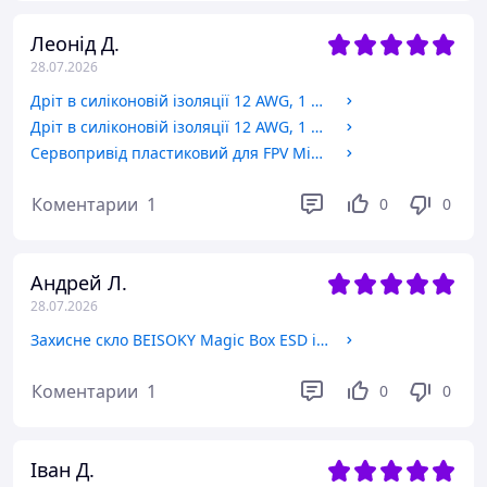
Леонід Д.
28.07.2026
Дріт в силіконовій ізоляції 12 AWG, 1 м, чорний
Дріт в силіконовій ізоляції 12 AWG, 1 м, червоний
Сервопривід пластиковий для FPV Micro Servo Motor SG90 180°, plastic
Коментарии
1
0
0
Андрей Л.
28.07.2026
Захисне скло BEISOKY Magic Box ESD iPhone 12, 12 Pro Full Glue чорне
Коментарии
1
0
0
Іван Д.