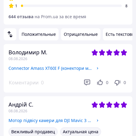
1
8
644 отзыва
на Prom.ua за все время
Положительные
Отрицательные
Есть текстовы
Володимир М.
08.08.2026
Connector Amass XT60I F (конектори мама)
Коментарии
0
0
0
Андрій С.
08.08.2026
Мотор підвісу камери для DJI Mavic 3 gimbal pitch motor
Вежливый продавец
Актуальная цена