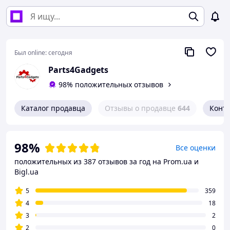
Был online:
сегодня
Parts4Gadgets
98% положительных отзывов
Каталог продавца
Отзывы о продавце
644
Конт
98%
Все оценки
положительных из 387 отзывов за год
на Prom.ua и
Bigl.ua
5
359
4
18
3
2
2
0