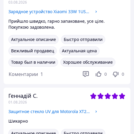
03.08.2026
Зарядное устройство Xiaomi 33W 1USB-A с кабелем Type-C (Original China) white
Прийшло швидко, гарно запаковане, усе ціле.
Покупкою задоволена.
Актуальное описание
Быстро отправили
Вежливый продавец
Актуальная цена
Товар был в наличии
Хорошее обслуживание
Коментарии
1
0
0
Геннадій С.
01.08.2026
Защитное стекло UV для Motorola XT2429 Moto Edge 50 Fusion (0.3мм 3D) clear с UV клеем и лампой
Шикарно
Актуальное описание
Быстро отправили