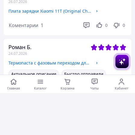
26.07.2026
Плата зарядки Xiaomi 11T (Original China)
Коментарии
1
0
0
Роман Б.
24.07.2026
Термопаста с фазовым переходом для игровых ноутбуков Honeywell PTM7950SP, теплопроводность 8.5 Вт/мК, шприц 1 г
Актуальное описание
Быстро отправили
Вежливый продавец
Актуальная цена
Главная
Каталог
Корзина
Чаты
Кабинет
Товар был в наличии
Хорошее обслуживание
Коментарии
1
0
0
Дмитро П.