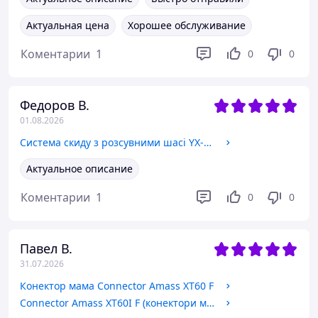
Актуальная цена
Хорошее обслуживание
Коментарии
1
0
0
Федоров В.
01.08.2026
Система скиду з розсувними шасі YX-275 для DJI Mavic 3
Актуальное описание
Коментарии
1
0
0
Павел В.
31.07.2026
Конектор мама Connector Amass XT60 F
Connector Amass XT60I F (конектори мама)