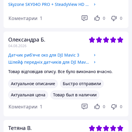
Skyzone SKY04O PRO + SteadyView HD OLED FPV очки Skyzone 5.8G
Коментарии
1
0
0
Олександра Б.
04.08.2026
Датчик риб'яче око для DJI Mavic 3
Шлейф передніх датчиків для DJI Mavic 3 front vision sensor
Товар відповідав опису. Все було виконано вчасно.
Актуальное описание
Быстро отправили
Актуальная цена
Товар был в наличии
Коментарии
1
0
0
Тетяна В.