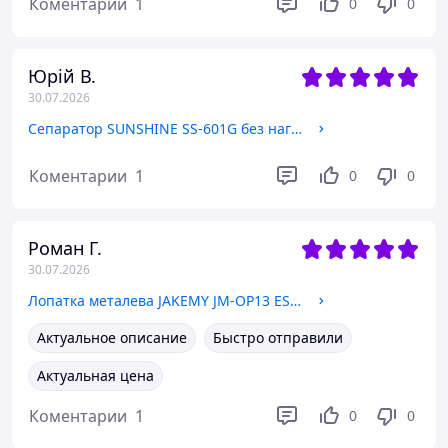
Коментарии
1
0
0
Юрій В.
30.07.2026
Сепаратор SUNSHINE SS-601G без нагрева для ремонта дисплеев / задних крышек смартфонов
Коментарии
1
0
0
Роман Г.
30.07.2026
Лопатка металева JAKEMY JM-OP13 ESD, з чорним антистатичним покриттям, двостороння
Актуальное описание
Быстро отправили
Актуальная цена
Коментарии
1
0
0