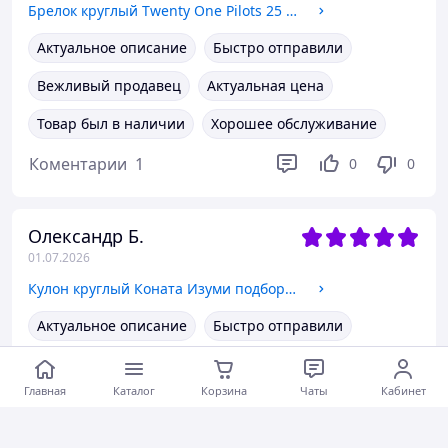
Брелок круглый Twenty One Pilots 25 учасники рок группы Бижутерный сплав, 2,5 см
Актуальное описание
Быстро отправили
Вежливый продавец
Актуальная цена
Товар был в наличии
Хорошее обслуживание
Коментарии
1
0
0
Олександр Б.
01.07.2026
Кулон круглый Коната Изуми подборка 1 по аниме Лаки Стар Счастливая звезда Lucky Star Бижутерный сплав, 2 см
Актуальное описание
Быстро отправили
Вежливый продавец
Актуальная цена
Главная
Каталог
Корзина
Чаты
Кабинет
Товар был в наличии
Хорошее обслуживание
Коментарии
0
0
0