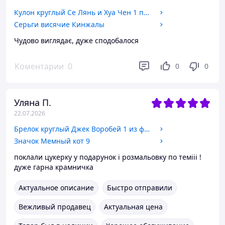
Кулон круглый Се Лянь и Хуа Чен 1 по аниме Благословение небожителей Tiān Guān Cì Fú Бронза, 2,5 см
Серьги висячие Кинжалы
Чудово виглядає, дуже сподобалося
Коментарии
0
0
0
Уляна П.
22.07.2026
Брелок круглый Джек Воробей 1 из фильма Пираты карибского моря Джони Депп Джек Спарроу Бижутерный сплав 2,5 см
Значок Мемный кот 9
поклали цукерку у подарунок і розмальовку по темііі !
дуже гарна крамничка
Актуальное описание
Быстро отправили
Вежливый продавец
Актуальная цена