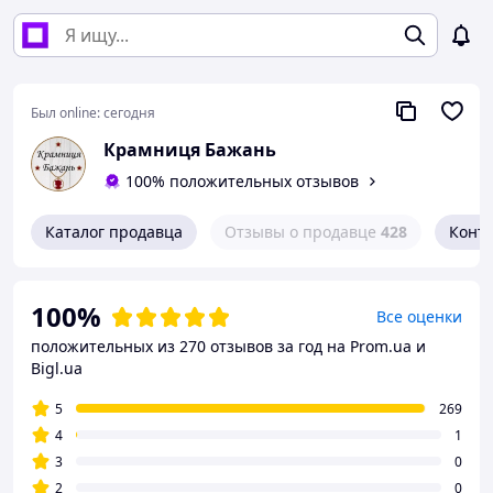
Был online:
сегодня
Крамниця Бажань
100% положительных отзывов
Каталог продавца
Отзывы о продавце
428
Конт
100%
Все оценки
положительных из 270 отзывов за год
на Prom.ua и
Bigl.ua
5
269
4
1
3
0
2
0