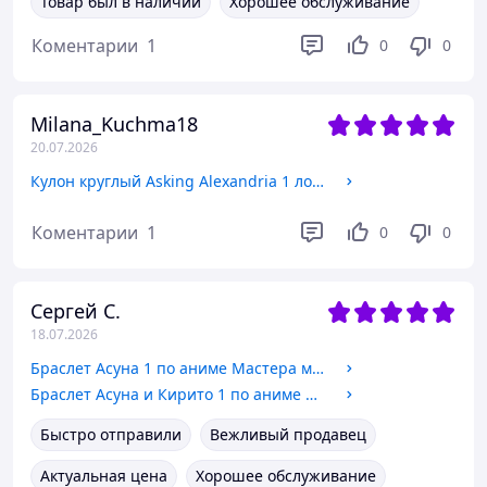
Товар был в наличии
Хорошее обслуживание
Коментарии
1
0
0
Milana_Kuchma18
20.07.2026
Кулон круглый Asking Alexandria 1 лого рок группы Нержавеющая сталь, 2 см
Коментарии
1
0
0
Сергей С.
18.07.2026
Браслет Асуна 1 по аниме Мастера меча онлайн Sword Art Online светлый на шнуре
Браслет Асуна и Кирито 1 по аниме Мастера меча онлайн Sword Art Online нержавеющая сталь цепочка
Быстро отправили
Вежливый продавец
Актуальная цена
Хорошее обслуживание