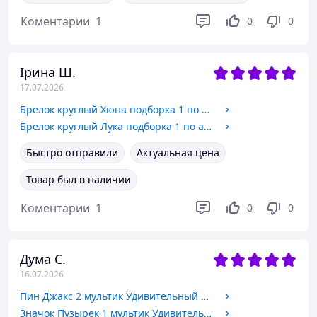
Коментарии
1
0
0
Ірина Ш.
17.07.2026
Брелок круглый Хюна подборка 1 по аниме Инопланетная сцена Элиен Стейдж Alien Stage Бижутерный сплав 2,5 см
Брелок круглый Лука подборка 1 по аниме Инопланетная сцена Элиен Стейдж Alien Stage Бижутерный сплав 2,5 см
Быстро отправили
Актуальная цена
Товар был в наличии
Коментарии
1
0
0
Дума С.
16.07.2026
Пин Джакс 2 мультик Удивительный цифровой цирк The Amazing Digital Circus Jax
Значок Пузырек 1 мультик Удивительный цифровой цирк The Amazing Digital Circus Булька Баббл Bubble