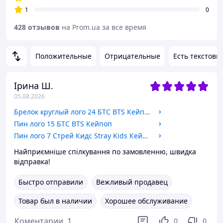
1
0
428 отзывов
на Prom.ua за все время
Положительные
Отрицательные
Есть текстовы
Ірина Ш.
05.08.2026
Брелок круглый лого 24 БТС BTS Кейпоп Бижутерный сплав 2,5 см
Пин лого 15 БТС BTS Кейпоп
Пин лого 7 Стрей Кидс Stray Kids Кейпоп
Найприємніше спілкування по замовленню, швидка
відправка!
Быстро отправили
Вежливый продавец
Товар был в наличии
Хорошее обслуживание
Коментарии
1
0
0