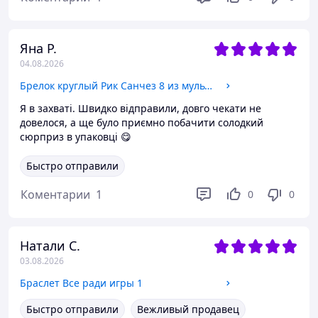
Яна Р.
04.08.2026
Брелок круглый Рик Санчез 8 из мульта Рик и Морти Бижутерный сплав 2,5 см
Я в захваті. Швидко відправили, довго чекати не
довелося, а ще було приємно побачити солодкий
сюрприз в упаковці 😋
Быстро отправили
Коментарии
1
0
0
Натали С.
03.08.2026
Браслет Все ради игры 1
Быстро отправили
Вежливый продавец