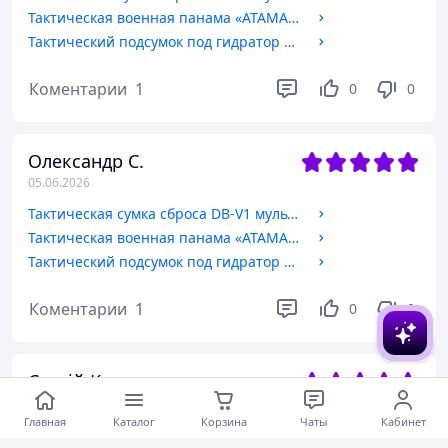
Тактическая военная панама «АТАМАН» SOF Multicam (АТАКА) дышащая панама с регулировкой, армейская для полевых задач и туризма 54-58 M
Тактический подсумок под гидратор SHP 1 1.5L AVIS GEAR MOLLE мультикам военный чехол для питьевой системы и экипировки
Коментарии
1
0
0
Олександр С.
05.06.2026
Тактическая сумка сброса DB-V1 мультикам военный MOLLE dump pouch для магазинов, боеприпасов и боевого снаряжения
Тактическая военная панама «АТАМАН» SOF Multicam (АТАКА) дышащая панама с регулировкой, армейская для полевых задач и туризма 54-58 M
Тактический подсумок под гидратор SHP 1 1.5L AVIS GEAR MOLLE мультикам военный чехол для питьевой системы и экипировки
Коментарии
1
0
0
Сергій К.
04.06.2026
Главная
Каталог
Корзина
Чаты
Кабинет
Тактический внутренний ремень для пояса с MOLLE UTactic BELT BT12 в цвете Койот армейский, удобный, универс XL