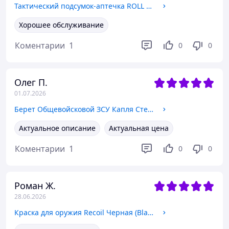
Тактический подсумок-аптечка ROLL Gen1, Multicam USA, раскладной, совместим с MOLLE для медицины
Хорошее обслуживание
Коментарии
1
0
0
Олег П.
01.07.2026
Берет Общевойсковой ЗСУ Капля Степ в сборе с металлическим флажком
Актуальное описание
Актуальная цена
Коментарии
1
0
0
Роман Ж.
28.06.2026
Краска для оружия Recoil Черная (Black) 400 мл тактическая износостойкая краска-спрей для маскировки и тюнинга