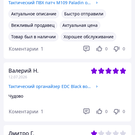
Тактический ПВХ патч M109 Paladin от АТАКА 3D шеврон с Velcro, военная нашивка с артиллерией для формы и снаряжения
Актуальное описание
Быстро отправили
Вежливый продавец
Актуальная цена
Товар был в наличии
Хорошее обслуживание
Коментарии
1
0
0
Валерий Н.
12.07.2026
Тактический органайзер EDC Black военный органайзер чёрного цвета для снаряжения, аксессуаров и EDC-набора
Чудово
Коментарии
1
0
0
Дмитро Г.