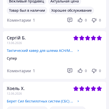
Вежливый продавец
Актуальная цена
Товар был в наличии
Хорошее обслуживание
Коментарии
1
0
0
Сергій Б.
13.06.2026
Тактический кавер для шлема ACH/MICH 2000 с карманом SOF Multicam USA от АТАКА чехол на каску с MOLLE-элементами
Супер
Коментарии
1
0
0
Хоель Х.
12.06.2026
Берет Сил беспилотных систем (СБС) «Капля» степной с кокардой и отбивкой