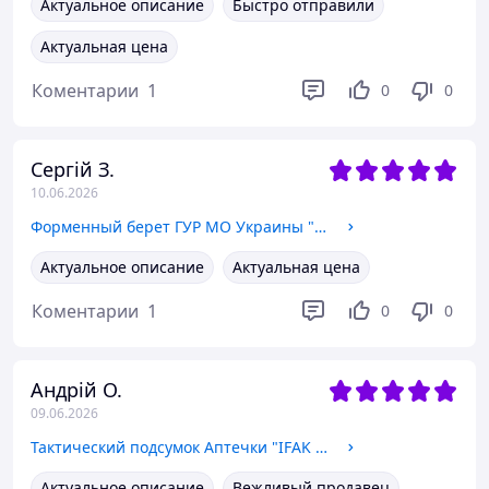
Актуальное описание
Быстро отправили
Актуальная цена
Коментарии
1
0
0
Сергій З.
10.06.2026
Форменный берет ГУР МО Украины "Капля", Степ, в сборе с кокардой, для военнослужащих разведки L 59-60
Актуальное описание
Актуальная цена
Коментарии
1
0
0
Андрій О.
09.06.2026
Тактический подсумок Аптечки "IFAK A2" SOF в цвете MULTICAM в цвете MULTICAM
Актуальное описание
Вежливый продавец