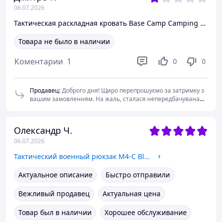
06.07.2026
Тактическая раскладная кровать Base Camp Camping Bed Olive 200×80×45 см прочная кемпинговая кровать для полевых и лагерных услов
Товара не было в наличии
Коментарии
1
0
0
Продавец
:
Доброго дня! Щиро перепрошуємо за затримку з
вашим замовленням. На жаль, сталася непередбачувана
ситуація — наш постачальник зазнав наслідків ракетного
влучання, через що тимчасово було порушено роботу
складу. Саме тому ми не змогли відправити ваше
Олександр Ч.
замовлення у запланований термін. Приносимо щирі
06.07.2026
вибачення за завдані незручності та дякуємо за ваше
розуміння і терпіння.
Тактический военный рюкзак М4-С Black штурмовой MOLLE рюкзак для службы, снаряжения, города и повседневного использования
Актуальное описание
Быстро отправили
Вежливый продавец
Актуальная цена
Товар был в наличии
Хорошее обслуживание