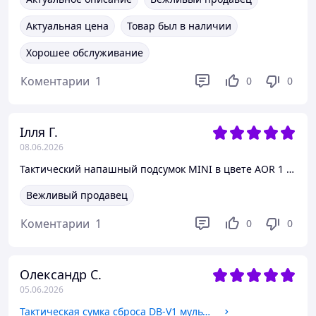
Актуальная цена
Товар был в наличии
Хорошее обслуживание
Коментарии
1
0
0
Ілля Г.
08.06.2026
Тактический напашный подсумок MINI в цвете AOR 1 компактный фронтальный подсумок для снаряжения и EDC
Вежливый продавец
Коментарии
1
0
0
Олександр С.
05.06.2026
Тактическая сумка сброса DB-V1 мультикам военный MOLLE dump pouch для магазинов, боеприпасов и боевого снаряжения