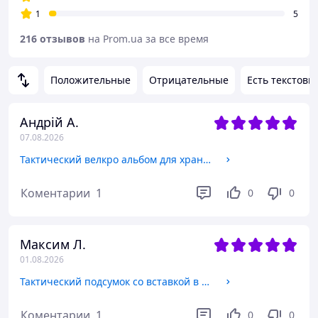
1
5
216 отзывов
на Prom.ua за все время
Положительные
Отрицательные
Есть текстовы
Андрій А.
07.08.2026
Тактический велкро альбом для хранения патчей M размер MULTICAM USA от АТАКА военный органайзер для нашивок
Коментарии
1
0
0
Максим Л.
01.08.2026
Тактический подсумок со вставкой в напашник и чехол напашника MOD3 цвета Хищник модульная напашная защита
Коментарии
1
0
0