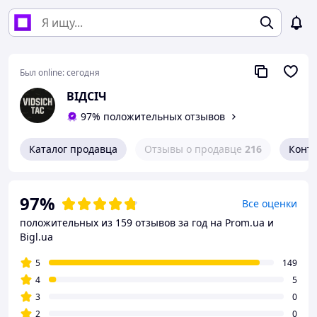
Был online:
сегодня
ВІДСІЧ
97% положительных отзывов
Каталог продавца
Отзывы о продавце
216
Конт
97%
Все оценки
положительных из 159 отзывов за год
на Prom.ua и
Bigl.ua
5
149
4
5
3
0
2
0