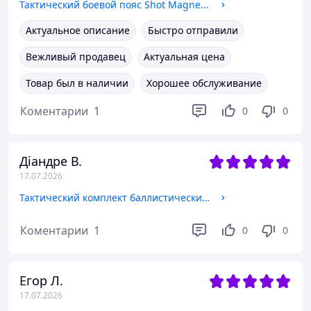
Тактический боевой пояс Shot Magneto в цвете мультикам модульный пояс для тактической экипировки с Молли M
Актуальное описание
Быстро отправили
Вежливый продавец
Актуальная цена
Товар был в наличии
Хорошее обслуживание
Коментарии
1
0
0
Діандре В.
17.07.2026
Тактический комплект баллистических вставок в колени 1 класс защиты НВМПЕ BRONYX от АТАКА мягкие защитные элементы для коленей
Коментарии
1
0
0
Егор Л.
17.07.2026