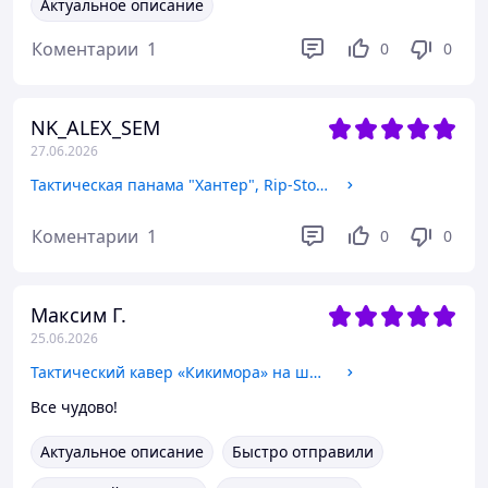
Актуальное описание
Коментарии
1
0
0
NK_ALEX_SEM
27.06.2026
Тактическая панама "Хантер", Rip-Stop, чёрная (Black), с велкро-регулировкой, дышащая, для службы, охраны L 59-60
Коментарии
1
0
0
Максим Г.
25.06.2026
Тактический кавер «Кикимора» на шлем (Turkish Fabric) мультикам военный маскировочный чехол для шлема и экипировки
Все чудово!
Актуальное описание
Быстро отправили