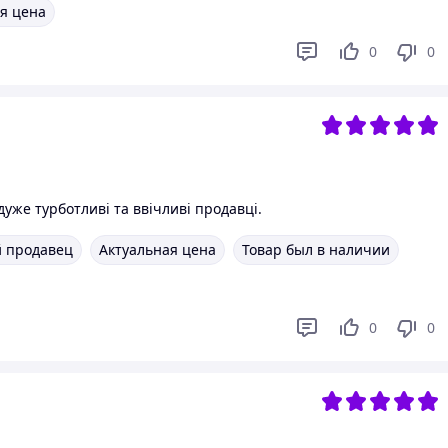
я цена
0
0
уже турботливі та ввічливі продавці.
 продавец
Актуальная цена
Товар был в наличии
0
0