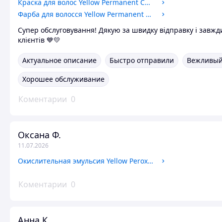
Краска для волос Yellow Permanent Cosmetic Coloring Cream 9 COOL
Фарба для волосся Yellow Permanent Cosmetic Coloring Cream 9.00
Супер обслуговування! Дякую за швидку відправку і завжд
клієнтів 💙💛
Актуальное описание
Быстро отправили
Вежливый
Хорошее обслуживание
Коментарии
0
Оксана Ф.
11.07.2026
Окислительная эмульсия Yellow Peroxide 6%. 150мл.
Коментарии
0
Анна К.