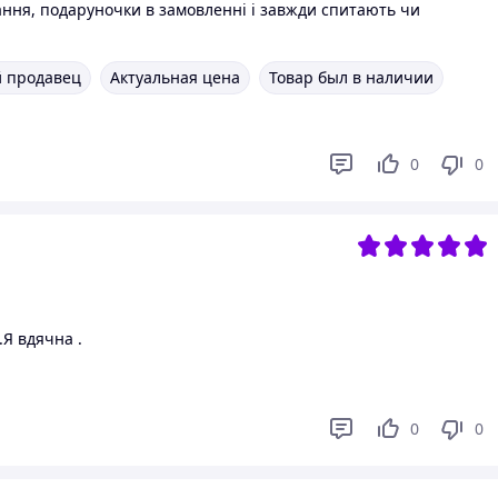
ання, подаруночки в замовленні і завжди спитають чи
 продавец
Актуальная цена
Товар был в наличии
0
0
Я вдячна .
0
0