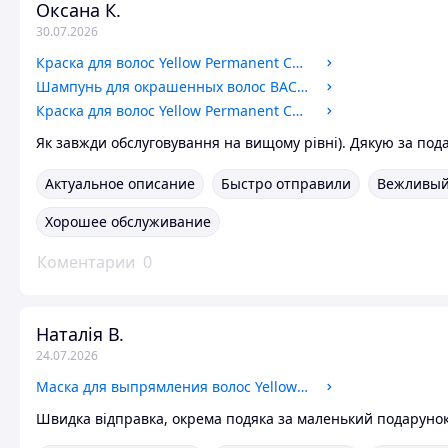
Оксана К.
30.07.2026
Краска для волос Yellow Permanent Cosmetic Coloring Cream 8.21
Шампунь для окрашенных волос BACK BAR No01, 1л. профессиональный шампунь для сохранения цвета
Краска для волос Yellow Permanent Cosmetic Coloring Cream 9.2
Як завжди обслуговування на вищому рівні). Дякую за под
Актуальное описание
Быстро отправили
Вежливый
Хорошее обслуживание
Коментарии
0
Наталія В.
24.07.2026
Маска для выпрямления волос Yellow Liss Mask
Швидка відправка, окрема подяка за маленький подаруно