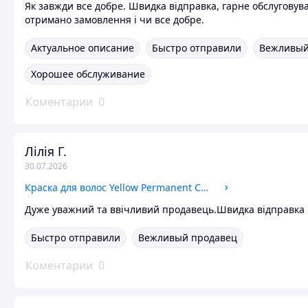
Як завжди все добре. Швидка відправка, гарне обслуговув
отримано замовлення і чи все добре.
Актуальное описание
Быстро отправили
Вежливый
Хорошее обслуживание
Коментарии
0
Лілія Г.
30.07.2026
Краска для волос Yellow Permanent Cosmetic Coloring Cream 10.31
Дуже уважний та ввічливий продавець.Швидка відправка .
Быстро отправили
Вежливый продавец
Коментарии
0