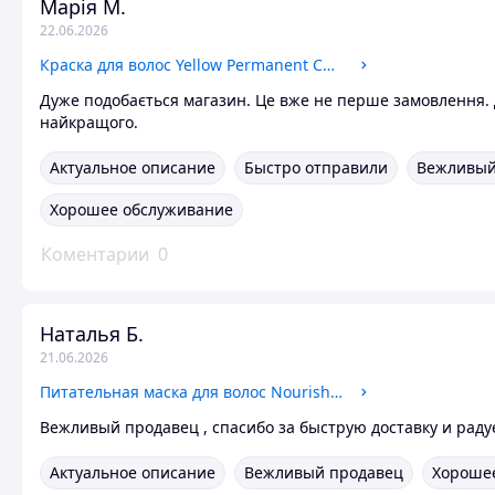
Марія М.
22.06.2026
Краска для волос Yellow Permanent Cosmetic Coloring Cream 5 COOL
Дуже подобається магазин. Це вже не перше замовлення. 
найкращого.
Актуальное описание
Быстро отправили
Вежливый
Хорошее обслуживание
Коментарии
0
Наталья Б.
21.06.2026
Питательная маска для волос Nourishing Mask Yellow 500 ml
Вежливый продавец , спасибо за быструю доставку и раду
Актуальное описание
Вежливый продавец
Хороше