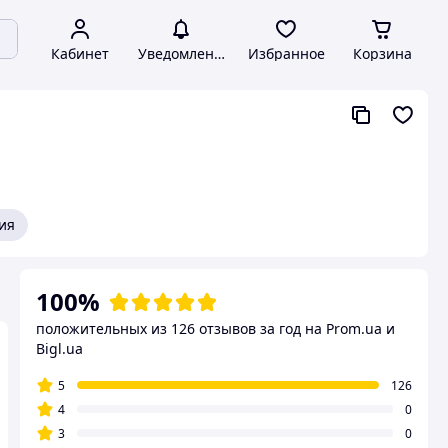
Кабинет
Уведомления
Избранное
Корзина
ия
100%
положительных из 126 отзывов за год
на Prom.ua и
Bigl.ua
5
126
4
0
3
0