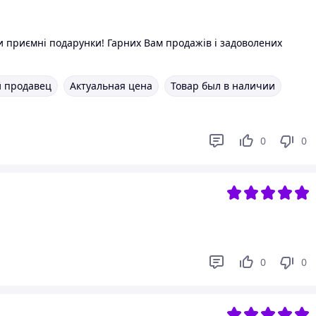
и приємні подарунки! Гарних Вам продажів і задоволених
 продавец
Актуальная цена
Товар был в наличии
0
0
0
0