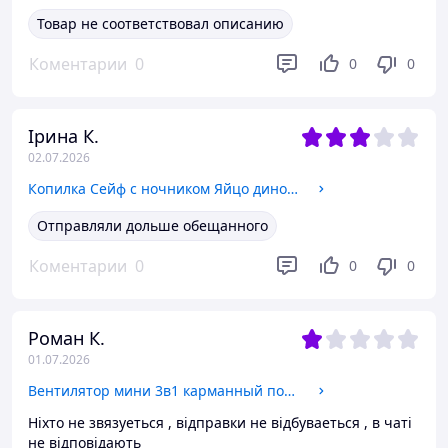
Товар не соответствовал описанию
Коментарии
0
0
0
Ірина К.
02.07.2026
Копилка Сейф с ночником Яйцо динозавра с кодовым замком и отпечатком пальца электронная интерактивная детский
Отправляли дольше обещанного
Коментарии
0
0
0
Роман К.
01.07.2026
Вентилятор мини 3в1 карманный портативный фонарик ручной аккумуляторный 2000 mAh PowerBank Белый
Ніхто не звязуеться , відправки не відбуваеться , в чаті
не відповідають