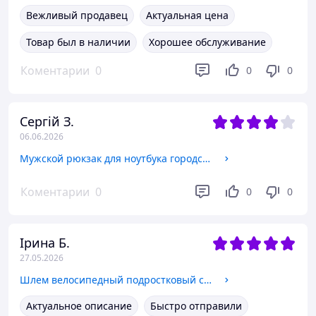
Вежливый продавец
Актуальная цена
Товар был в наличии
Хорошее обслуживание
Коментарии
0
0
0
Сергій З.
06.06.2026
Мужской рюкзак для ноутбука городской с USB-портом кейс для документов водостойкий 26Л Черный
Коментарии
0
0
0
Ірина Б.
27.05.2026
Шлем велосипедный подростковый с подбородочной защитой детский с задним фонариком Full Face Черный
Актуальное описание
Быстро отправили