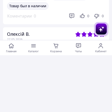
Товар был в наличии
Коментарии
0
0
0
Олексій В.
27.05.2026
Фонарь велосипедный задний габаритный водонепроницаемый портативный 4 режима аккумуляторный Черный
Главная
Каталог
Корзина
Чаты
Кабинет
Добрий день так мигалки хороші рекомендую так же
можна їх причепити хоть де
Актуальное описание
Быстро отправили
Актуальная цена
Товар был в наличии
Коментарии
0
0
0
Юлія П.