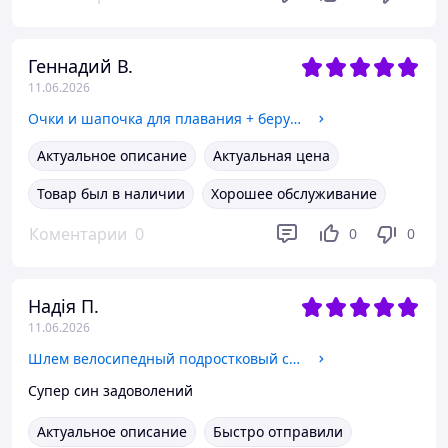
Геннадий В.
11.06.2026
Очки и шапочка для плавания + беруши и зажим для носа Комплект для бассейна, моря унисекс для мужчин в футляре
Актуальное описание
Актуальная цена
Товар был в наличии
Хорошее обслуживание
Коментарии
0
0
0
Надія П.
11.06.2026
Шлем велосипедный подростковый с подбородочной защитой детский с задним фонариком Full Face Черный
Супер син задоволений
Актуальное описание
Быстро отправили