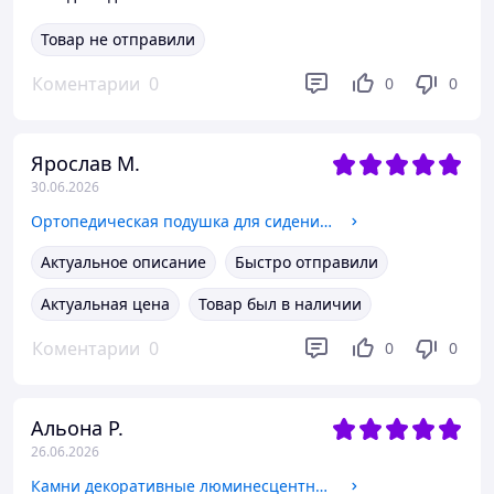
Товар не отправили
Коментарии
0
0
0
Ярослав М.
30.06.2026
Ортопедическая подушка для сидения под попу на кресло с эффектом памяти 46*36*7 см с вентиляцией Черный
Актуальное описание
Быстро отправили
Актуальная цена
Товар был в наличии
Коментарии
0
0
0
Альона Р.
26.06.2026
Камни декоративные люминесцентные светящиеся в темноте искусственная галька 100 шт. Голубой