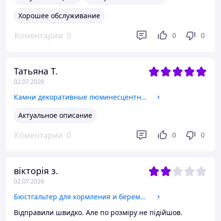
Хорошее обслуживание
Коментарии
0
0
0
Татьяна Т.
02.07.2026
Камни декоративные люминесцентные светящиеся в темноте искусственная галька 100 шт. Голубой
Актуальное описание
Коментарии
0
0
0
вікторія з.
02.07.2026
Бюстгальтер для кормления и беременных бесшовный с регулируемыми бретелями Размер 34 (75) Светло-серый
Відправили швидко. Але по розміру не підійшов.