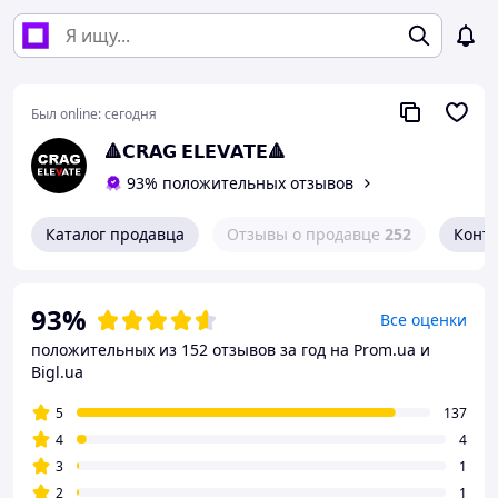
Был online:
сегодня
🔺𝗖𝗥𝗔𝗚 𝗘𝗟𝗘𝗩𝗔𝗧𝗘🔺
93% положительных отзывов
Каталог продавца
Отзывы о продавце
252
Конт
93%
Все оценки
положительных из 152 отзывов за год
на Prom.ua и
Bigl.ua
5
137
4
4
3
1
2
1