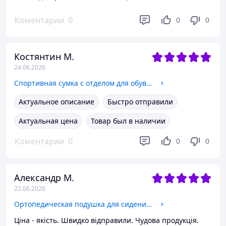
Коментарии
0
0
0
Костянтин М.
24.06.2026
Спортивная сумка с отделом для обуви дорожная сумка рюкзак для спорта Black, 30 литров из нейлона, Черный
Актуальное описание
Быстро отправили
Актуальная цена
Товар был в наличии
Коментарии
0
0
0
Александр М.
22.06.2026
Ортопедическая подушка для сидения под попу на кресло с эффектом памяти 46*36*7 см с вентиляцией Черный
Ціна - якість. Швидко відправили. Чудова продукція.