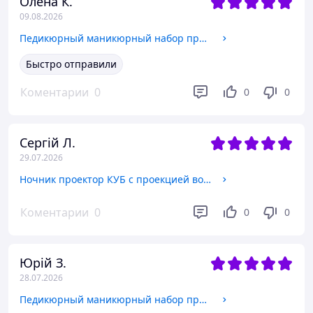
Олена К.
09.08.2026
Педикюрный маникюрный набор профессиональный 22 предмета для маникюра многофункциональный MANICURE медицинская
Быстро отправили
Коментарии
0
0
0
Сергій Л.
29.07.2026
Ночник проектор КУБ с проекцией воды лампа на Аккумуляторе с пультом и приложением Dynamic water TYPE-C
Коментарии
0
0
0
Юрій З.
28.07.2026
Педикюрный маникюрный набор профессиональный 22 предмета для маникюра многофункциональный MANICURE медицинская