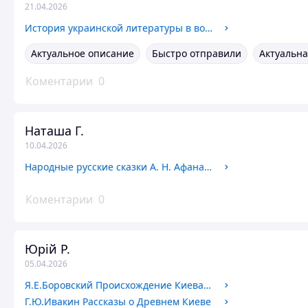
21.04.2026
История украинской литературы в восьми томах Научная мысль 1967 год
Актуальное описание
Быстро отправили
Актуальна
Коментарии
0
Наташа Г.
10.04.2026
Народные русские сказки А. Н. Афанасьева в трех томах 1957 год
Коментарии
0
Юрій Р.
05.04.2026
Я.Е.Боровский Происхождение Киева Историографический очерк
Г.Ю.Ивакин Рассказы о Древнем Киеве