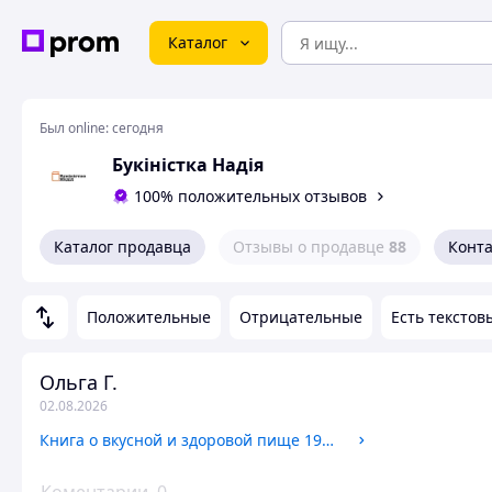
Каталог
Был online:
сегодня
Букіністка Надія
100% положительных отзывов
Каталог продавца
Отзывы о продавце
88
Конт
Положительные
Отрицательные
Есть текстов
Ольга Г.
02.08.2026
Книга о вкусной и здоровой пище 1974 год