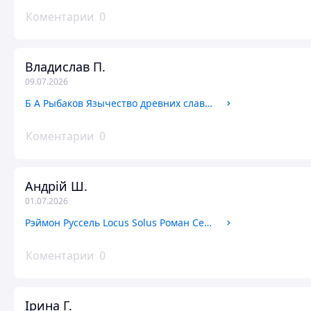
Коментарии
0
Владислав П.
09.07.2026
Б А Рыбаков Язычество древних славян Наука 1981 год
Коментарии
0
Андрій Ш.
01.07.2026
Рэймон Руссель Locus Solus Роман Серия 700 Киев 2000 год
Коментарии
0
Ірина Г.