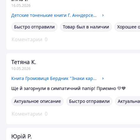
16.05.2026
Детские тоненькие книги Г. Анндерсен С Михалков А. Пушкин Е. Пермяк Д Мамин-Сибиряк В. Сутеев 1970 года
Быстро отправили
Товар был в наличии
Хорошее 
Коментарии
0
Тетяна К.
10.05.2026
Книга Громовиця Бердник "Знаки карпатської магії"
Ще й загорнули в симпатичний папір! Приємно 💛💙
Актуальное описание
Быстро отправили
Актуальна
Коментарии
0
Юрій Р.