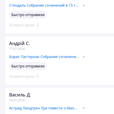
Стендаль Собрание сочинений в 15 томах.
Быстро отправили
Коментарии
0
Андрій С.
17.07.2026
Борис Пастернак Собрание сочинений в пяти томах 1989 год
Быстро отправили
Коментарии
0
Василь Д.
16.07.2026
Астрид Линдгрен Три повести о Малыше и Карлсоне Рисунки Илун Викланд 1974 год