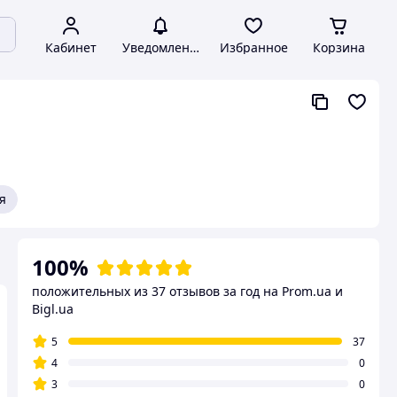
Кабинет
Уведомления
Избранное
Корзина
я
100%
положительных из 37 отзывов за год
на Prom.ua и
Bigl.ua
5
37
4
0
3
0