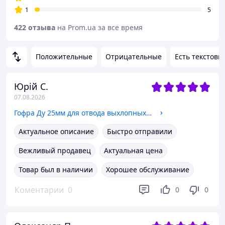
1
5
422 отзыва
на Prom.ua за все время
Положительные
Отрицательные
Есть текстовы
Юрій С.
07.08.2026
Гофра Ду 25мм для отвода выхлопных газов генератора с переходником под хомут и амереканкой
Актуальное описание
Быстро отправили
Вежливый продавец
Актуальная цена
Товар был в наличии
Хорошее обслуживание
Коментарии
0
0
0