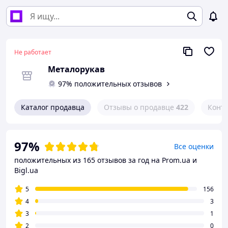
Не работает
Металорукав
97% положительных отзывов
Каталог продавца
Отзывы о продавце
422
Конт
97%
Все оценки
положительных из 165 отзывов за год
на Prom.ua и
Bigl.ua
5
156
4
3
3
1
2
0