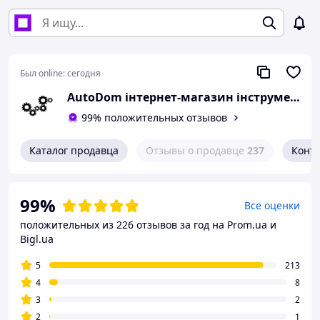
Был online:
сегодня
AutoDom інтернет-магазин інструменту та обладнання
99% положительных отзывов
Каталог продавца
Отзывы о продавце
237
Конт
99%
Все оценки
положительных из 226 отзывов за год
на Prom.ua и
Bigl.ua
5
213
4
8
3
2
2
1