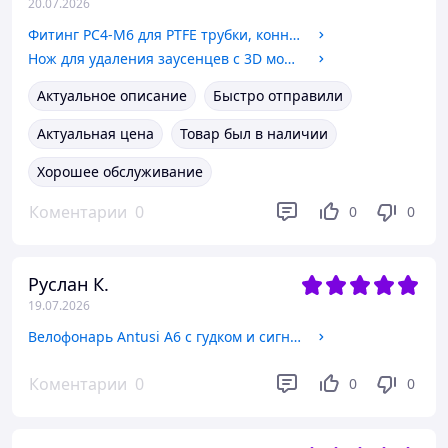
20.07.2026
Фитинг PC4-M6 для PTFE трубки, коннектор Bowden MK8 E3D, пневмофитинг для 3D-принтера
Нож для удаления заусенцев с 3D моделей
Актуальное описание
Быстро отправили
Актуальная цена
Товар был в наличии
Хорошее обслуживание
Коментарии
0
0
0
Руслан К.
19.07.2026
Велофонарь Antusi A6 с гудком и сигнализацией
Коментарии
0
0
0