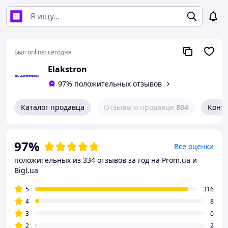
Был online:
сегодня
Elakstron
97% положительных отзывов
Каталог продавца
Отзывы о продавце
804
Конт
97%
Все оценки
положительных из 334 отзывов за год
на Prom.ua и
Bigl.ua
5
316
4
8
3
0
2
2