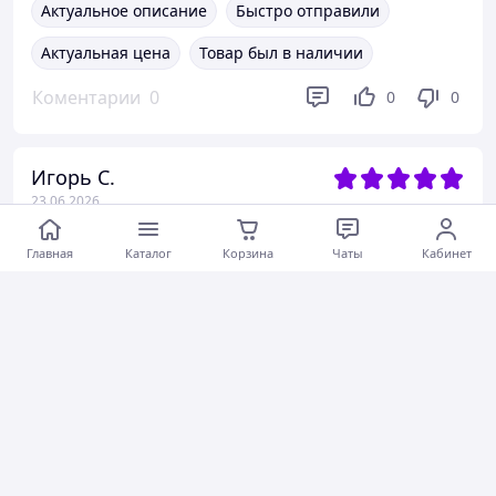
Актуальное описание
Быстро отправили
Актуальная цена
Товар был в наличии
Коментарии
0
0
0
Игорь С.
23.06.2026
HDMI-конвертер для многоканального звука и аудио вывода
Главная
Каталог
Корзина
Чаты
Кабинет
Коментарии
0
0
0
Орест Б.
23.06.2026
Адаптер для PTFE трубок 4 в 1 Bambu Lab X1 / P1 / X1C / P1S / P1P
На аліекспрес 100 - 150грн... тут в 4 рази дороще!