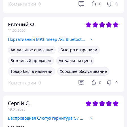
Коментарии
0
0
0
Евгений Ф.
11.05.2026
Портативный MP3 плеер A-3 Bluetooth Hi-Fi с клипсой FM радио и диктофоном с встроенной памятью 32 Гб
Актуальное описание
Быстро отправили
Вежливый продавец
Актуальная цена
Товар был в наличии
Хорошее обслуживание
Коментарии
0
0
0
Сергій Є.
19.04.2026
Беспроводная блютуз гарнитура G7 NJ multipoint с шумоподавлением и двойным микрофном