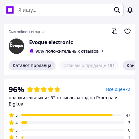
Был online:
сегодня
Evoque electronic
96% положительных отзывов
Каталог продавца
Отзывы о продавце
191
Конт
96%
Все оценки
положительных из 52 отзывов за год
на Prom.ua и
Bigl.ua
5
47
4
3
3
0
2
1