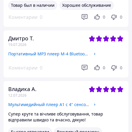
Товар был в наличии
Хорошее обслуживание
Коментарии
0
0
0
Дмитро Т.
19.07.2026
Портативный MP3 плеер M-4 Bluetooth Hi-Fi 32Gb с полным сенсорным экраном и FM радио TXTE-книги чтения
Коментарии
0
0
0
Владика А.
12.07.2026
Мультимедийный плеер A1 c 4" сенсорным IPS-экраном Wi-Fi 16 ГБ + microSD до 128 ГБ black
Супер круте та вічливе обслуговування, товар
відправили швидко та вчасно, дякую!
Быстро отправили
Вежливый продавец