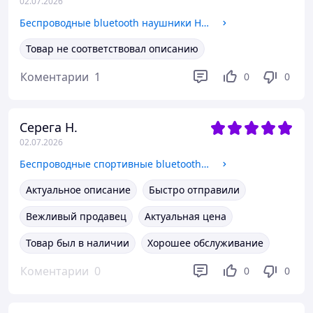
02.07.2026
Беспроводные bluetooth наушники HBQ-YYK 580 с шумопоглощением CVC8.0 Hi-Fi-IP-X7
Товар не соответствовал описанию
Коментарии
1
0
0
Серега Н.
02.07.2026
Беспроводные спортивные bluetooth наушники Langsdom TS 19 OpenEar с системой шумоподавления вызовов AIIPX-5
Актуальное описание
Быстро отправили
Вежливый продавец
Актуальная цена
Товар был в наличии
Хорошее обслуживание
Коментарии
0
0
0