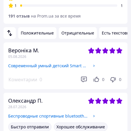
1
1
191 отзыв
на Prom.ua за все время
Положительные
Отрицательные
Есть текстовы
Вероніка М.
05.08.2026
Современный умный детский Smart Watch A72H 4G Android с GPS и камерой, видеозвонком и прослушиванием Blue
Коментарии
0
0
0
Олександр П.
28.07.2026
Беспроводные спортивные bluetooth наушники Langsdom TS 19 OpenEar с системой шумоподавления вызовов AIIPX-5
Быстро отправили
Хорошее обслуживание