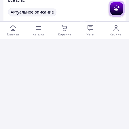
Все клас
Актуальное описание
Коментарии
0
0
0
Главная
Каталог
Корзина
Чаты
Кабинет
Синельник Ю.
25.03.2026
Кабель Mcdodo USB-C USB-C 240W с TFT дисплеем, PD быстрая зарядка 5A, 1.2 м, черный CA-8750
Дуже вдячний.
Актуальное описание
Быстро отправили
Вежливый продавец
Актуальная цена
Товар был в наличии
Хорошее обслуживание
Коментарии
0
0
0