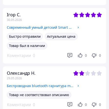
Ігор С.
30.05.2026
Современный умный детский Smart Watch A72H 4G Android с GPS и камерой, видеозвонком и прослушиванием Blue
Быстро отправили
Актуальная цена
Товар был в наличии
Коментарии
0
0
0
Олександр Н.
29.05.2026
Беспроводная bluetooth-гарнитура model-A12 с длинным микрофоном и кейсом для хранения
Товар не соответствовал описанию
Коментарии
0
0
0