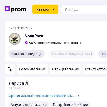
Каталог
Был online:
вчера
NovaPara
98% положительных отзывов
Каталог продавца
Отзывы о продавце
1294
Ко
Положительные
Отрицательные
Есть текстов
Лариса Л.
08.08.2026
Оригинальные женские кроссовки Skechers Bobs (32509 MVE ) 38
Актуальное описание
Товар был в наличии