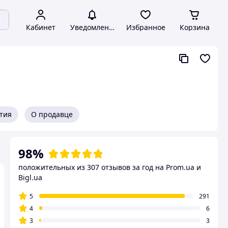
Кабинет
Уведомления
Избранное
Корзина
нтия
О продавце
98%
положительных из 307 отзывов за год
на Prom.ua и
Bigl.ua
5
291
4
6
3
3