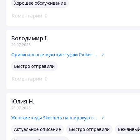
Хорошее обслуживание
Коментарии
0
Володимир І.
29.07.2026
Оригинальные мужские туфли Rieker (05297-60)
Быстро отправили
Коментарии
0
Юлия Н.
28.07.2026
Женские кеды Skechers на широкую стопу модные на весну (177710 W)
Актуальное описание
Быстро отправили
Вежливый