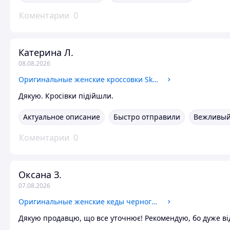
Коментарии
0
Катерина Л.
08.08.2026
Оригинальные женские кроссовки Skechers с адаптацией под вашу стопу (117346 B) 37
Дякую. Кросівки підійшли.
Актуальное описание
Быстро отправили
Вежливый
Коментарии
0
Оксана З.
07.08.2026
Оригинальные женские кеды черного цвета (114150 BLK)
Дякую продавцю, що все уточнює! Рекомендую, бо дуже від