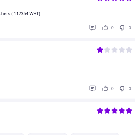
hers ( 117354 WHT)
0
0
0
0