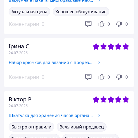
Вакуумные пакеты многоразовые набор для одежды вещей багажа, мешки вакуумные прозрачные для хранения, комплект 8 шт
Актуальная цена
Хорошее обслуживание
Коментарии
0
0
0
Ірина С.
24.07.2026
Набор крючков для вязания с прорезиненной ручкой, комплект 9 шт., размер 2.0/6.0 мм
Коментарии
0
0
0
Віктор Р.
24.07.2026
Шкатулка для хранения часов органайзер на 3 отделения деревянный футляр с прозрачным окном для наручных часов
Быстро отправили
Вежливый продавец