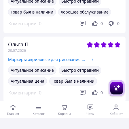
Актуальное описание
Быстро отправили
Товар был в наличии
Хорошее обслуживание
Коментарии
0
0
0
Ольга П.
20.07.2026
Маркеры акриловые для рисования и творчества набор 36 цветов премиум качество, маркеры для ткани, дерева и керамики
Актуальное описание
Быстро отправили
Актуальная цена
Товар был в наличии
Коментарии
0
0
0
Кристина Ш.
Главная
Каталог
Корзина
Чаты
Кабинет
19.07.2026
Набор для изготовления сквишей-антистресов таба лапок,набор детей, творческий "Создай сквиш сам" 6 штук