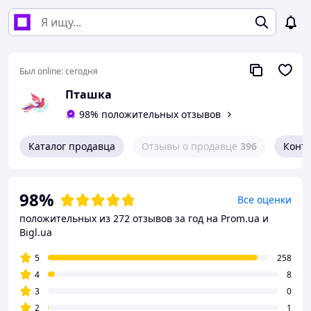
Был online:
сегодня
Пташка
98% положительных отзывов
Каталог продавца
Отзывы о продавце
396
Конт
98%
Все оценки
положительных из 272 отзывов за год
на Prom.ua и
Bigl.ua
5
258
4
8
3
0
2
1