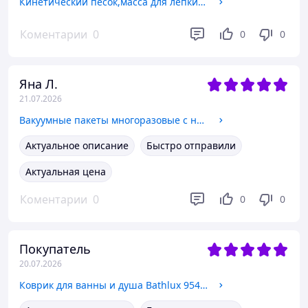
Кинетический песок,масса для лепки детский набор "Парк динозавров" для творчества с формами для лепки
Коментарии
0
0
0
Яна Л.
21.07.2026
Вакуумные пакеты многоразовые с насосом набор для одежды вещей багажа, мешки вакуумные прозрачные для хранения, комплект 5 шт
Актуальное описание
Быстро отправили
Актуальная цена
Коментарии
0
0
0
Покупатель
20.07.2026
Коврик для ванны и душа Bathlux 954108 55*55 см круглый на присосках антискользящий, Голубой