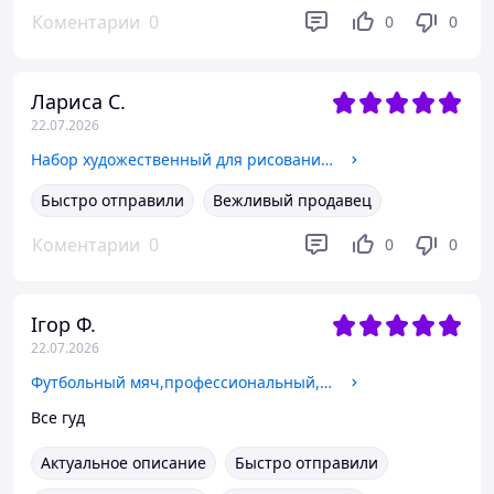
Коментарии
0
0
0
Лариса С.
22.07.2026
Набор художественный для рисования и творчества для детей Belagio на 258 предметов Видеообзор!
Быстро отправили
Вежливый продавец
Коментарии
0
0
0
Ігор Ф.
22.07.2026
Футбольный мяч,профессиональный,игровой для взрослых и детей Челси CZST-006 ,размер: Standard 5,синий
Все гуд
Актуальное описание
Быстро отправили