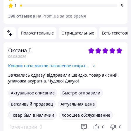
1
5
396 отзывов
на Prom.ua за все время
Положительные
Отрицательные
Есть текстовы
Оксана Г.
06.08.2026
Коврик пазл мягкое плюшевое покрытие в детскую комнату для пола 120x150см,20 пазлов теплый пол, термоковрик для дома серый
Зв'язались одразу, відправили швидко, товар якісний,
упаковка акуратна. Чудово! Дякую!
Актуальное описание
Быстро отправили
Вежливый продавец
Актуальная цена
Товар был в наличии
Хорошее обслуживание
Коментарии
0
0
0