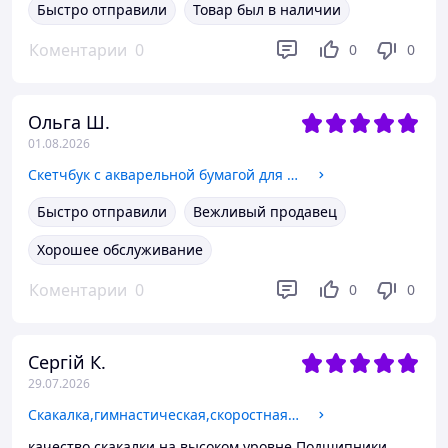
Быстро отправили
Товар был в наличии
Коментарии
0
0
0
Ольга Ш.
01.08.2026
Скетчбук с акварельной бумагой для рисования А4 200 г\м2, альбом для скетчинга на спирали на 50 листов
Быстро отправили
Вежливый продавец
Хорошее обслуживание
Коментарии
0
0
0
Сергій К.
29.07.2026
Скакалка,гимнастическая,скоростная с подшибниками для кроссфита,стальной трос длина 3 м, зелёная
качество скакалки на высоком уровне.Подшипники