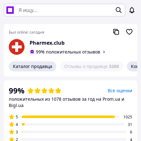
Был online:
сегодня
Pharmex.club
99% положительных отзывов
Каталог продавца
Отзывы о продавце
3260
Кон
99%
Все оценки
положительных из 1078 отзывов за год
на Prom.ua и
Bigl.ua
5
1025
4
31
3
6
2
4