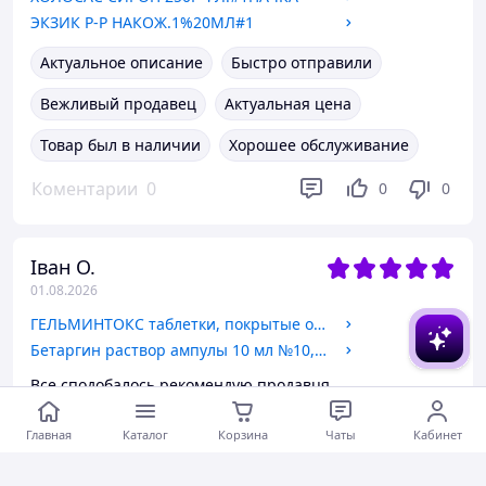
ЭКЗИК Р-Р НАКОЖ.1%20МЛ#1
Актуальное описание
Быстро отправили
Вежливый продавец
Актуальная цена
Товар был в наличии
Хорошее обслуживание
Коментарии
0
0
0
Іван О.
01.08.2026
ГЕЛЬМИНТОКС таблетки, покрытые оболочкой 250 мг №3
Бетаргин раствор ампулы 10 мл №10, Pharmatis
Все сподобалось рекомендую продавця
Актуальное описание
Быстро отправили
Главная
Каталог
Корзина
Чаты
Кабинет
Вежливый продавец
Актуальная цена