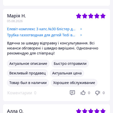
Марія Н.
05.08.2026
Елевіт-комплекс 3 капс.№30 блістер дієт.добав.
Трубка газоотводная для детей Tedi внутренний диаметр 2.3мм внешний диаметр 3.33мм (тип катетер Нелатона)
Вдячна за швидку відправку і консультування. Всі
нюанси обговорені і швидко вирішені. Однозначно
рекомендую для співпраці!
Актуальное описание
Быстро отправили
Вежливый продавец
Актуальная цена
Товар был в наличии
Хорошее обслуживание
Коментарии
0
0
0
Алла О.