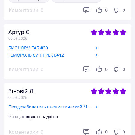
Коментарии
0
0
0
Артур Є.
06.08.2026
БИОНОРМ ТАБ.#30
ГЕМОРОЛЬ СУПП.РЕКТ.#12
Коментарии
0
0
0
Зіновій Л.
05.08.2026
Гвоздезабиватель пневматический Makita AF506
Чітко, швидко і надійно.
Коментарии
0
0
0