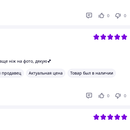
0
0
раще ніж на фото, дякую💕
 продавец
Актуальная цена
Товар был в наличии
0
0