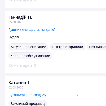
Коментарии
0
Геннадій П.
05.08.2026
Рушник «на щастя, на долю"
Чудові
Актуальное описание
Быстро отправили
Вежливый
Хорошее обслуживание
Коментарии
0
Катрина Т.
02.08.2026
Бутоньерка на свадьбу
Вежливый продавец