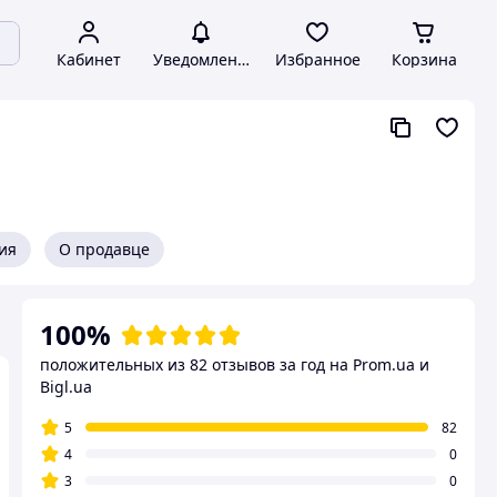
Кабинет
Уведомления
Избранное
Корзина
ия
О продавце
100%
положительных из 82 отзывов за год
на Prom.ua и
Bigl.ua
5
82
4
0
3
0