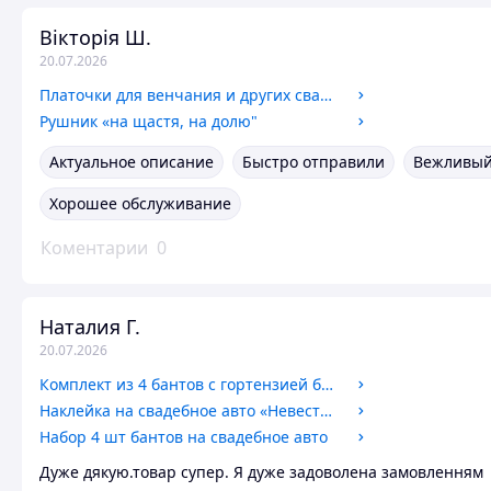
Вікторія Ш.
20.07.2026
Платочки для венчания и других свадебных обрядов
Рушник «на щастя, на долю"
Актуальное описание
Быстро отправили
Вежливый
Хорошее обслуживание
Коментарии
0
Наталия Г.
20.07.2026
Комплект из 4 бантов с гортензией белого цвета на свадебный автомобиль
Наклейка на свадебное авто «Невестный»
Набор 4 шт бантов на свадебное авто
Дуже дякую.товар супер. Я дуже задоволена замовленням