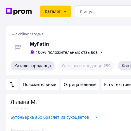
Каталог
Был online:
сегодня
MyFatin
100% положительных отзывов
Каталог продавца
Отзывы о продавце
259
Кон
Положительные
Отрицательные
Есть текстов
Ліліана М.
05.08.2026
Бутоньерка або браслет из сухоцветов