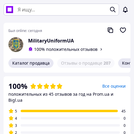
Был online:
сегодня
MilitaryUniformUA
100% положительных отзывов
Каталог продавца
Отзывы о продавце
207
Конт
100%
Все оценки
положительных из 45 отзывов за год
на Prom.ua и
Bigl.ua
5
45
4
0
3
0
2
0