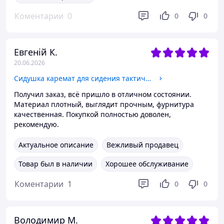
Коментарии
0
0
0
Евгеній К.
20.06.2026
Сидушка каремат для сидения тактический складной 5 секций трансформер, поджопник военный пятиточка армейская Койот
Получил заказ, всё пришло в отличном состоянии.
Материал плотный, выглядит прочным, фурнитура
качественная. Покупкой полностью доволен,
рекомендую.
Актуальное описание
Вежливый продавец
Товар был в наличии
Хорошее обслуживание
Коментарии
1
0
0
Володимир М.