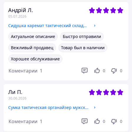
Андрій Л.
05.07.2026
Сидушка каремат тактический складной 5 секций, коврик для сидения военный, поджопник пятиточка армейская Мультикам
Актуальное описание
Быстро отправили
Вежливый продавец
Товар был в наличии
Хорошее обслуживание
Коментарии
1
0
0
Ли П.
30.06.2026
Сумка тактическая органайзер мужская военная из ткани Оксфорд с ремнем через плечо, нагрудная Мультикам
Коментарии
1
0
0