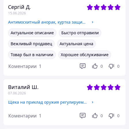
Сергій Д.
15.06.2026
Антимоскитный анорак, куртка защитная от комаров насекомых мошек антимоскитная, одежда для защиты от насекомых
Актуальное описание
Быстро отправили
Вежливый продавец
Актуальная цена
Товар был в наличии
Хорошее обслуживание
Коментарии
1
0
0
Виталий Ш.
07.06.2026
Щека на приклад оружия регулируемая BB1, накладка подщечник на приклад АК, винтовки, ружья Кордура Пиксель
Коментарии
1
0
0