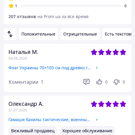
1
0
207 отзывов
на Prom.ua за все время
Положительные
Отрицательные
Есть текстовы
Наталья М.
04.08.2026
Флаг Украины 70×105 см под древко габардин
Коментарии
1
0
0
Олександр А.
31.07.2026
Гамаши бахилы тактические, военные защитные водонепроницаемые с двойной PU полиуретановой пропиткой Мультикам L (Размер обуви 43-45)
Вежливый продавец
Хорошее обслуживание