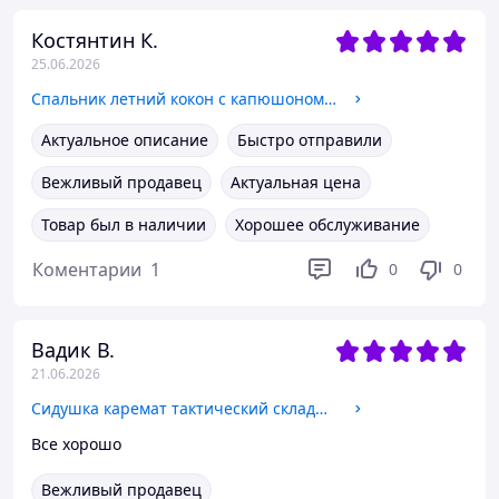
Костянтин К.
25.06.2026
Спальник летний кокон с капюшоном 228×86(60) см военный, спальный мешок летний с капюшоном тактический Олива Хаки
Актуальное описание
Быстро отправили
Вежливый продавец
Актуальная цена
Товар был в наличии
Хорошее обслуживание
Коментарии
1
0
0
Вадик В.
21.06.2026
Сидушка каремат тактический складной 5 секций, коврик для сидения военный, поджопник пятиточка армейская Мультикам
Все хорошо
Вежливый продавец