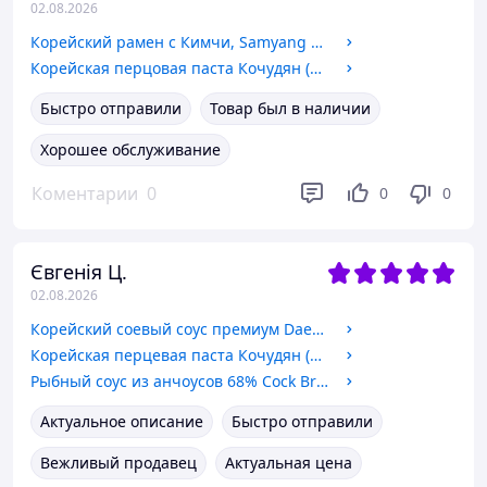
02.08.2026
Корейский рамен с Кимчи, Samyang 80 г
Корейская перцовая паста Кочудян (очень острая), Daesang 500 г
Быстро отправили
Товар был в наличии
Хорошее обслуживание
Коментарии
0
0
0
Євгенія Ц.
02.08.2026
Корейский соевый соус премиум Daesang 500 мл
Корейская перцевая паста Кочудян (экстраострая), Daesang 200 г
Рыбный соус из анчоусов 68% Cock Brand, Таиланд, 700 мл.
Актуальное описание
Быстро отправили
Вежливый продавец
Актуальная цена