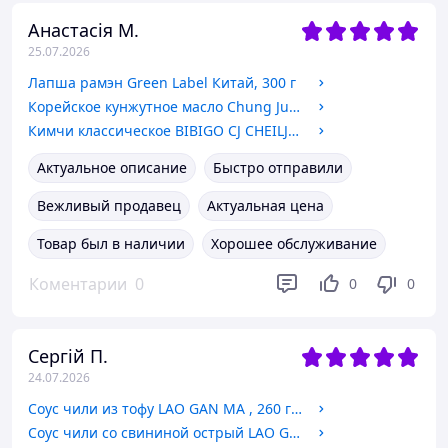
Анастасія М.
25.07.2026
Лапша рамэн Green Label Китай, 300 г
Корейское кунжутное масло Chung Jung One 500 мл
Кимчи классическое BIBIGO CJ CHEILJEDANG Южная Корея, 150 г
Актуальное описание
Быстро отправили
Вежливый продавец
Актуальная цена
Товар был в наличии
Хорошее обслуживание
Коментарии
0
0
0
Сергій П.
24.07.2026
Соус чили из тофу LAO GAN MA , 260 г!!! Знижка(термін до 07.2026)
Соус чили со свининой острый LAO GAN MA Китай, 280 г!!! Знижка(термін до 07.2026)