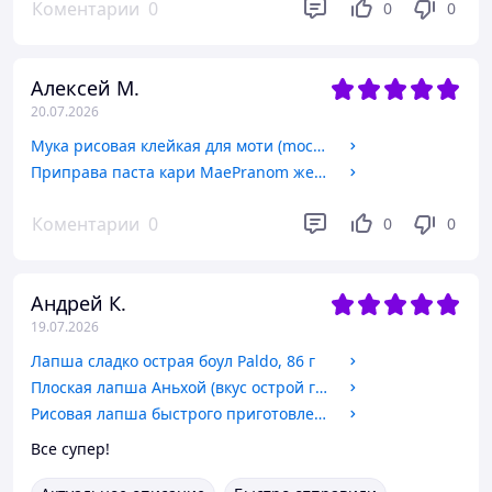
Коментарии
0
0
0
Алексей М.
20.07.2026
Мука рисовая клейкая для моти (mochi) COCK BRAND Таиланд, 400 г
Приправа паста кари MaePranom желтая Таиланд, 50 г
Коментарии
0
0
0
Андрей К.
19.07.2026
Лапша сладко острая боул Paldo, 86 г
Плоская лапша Аньхой (вкус острой говядины) 167 г, Yang Zhang Gui
Рисовая лапша быстрого приготовления со вкусом морепродуктов 78 г ТМ HEZHONG
Все супер!