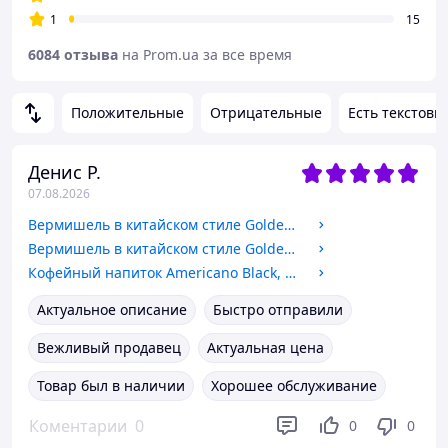
1
15
6084 отзыва
на Prom.ua за все время
Положительные
Отрицательные
Есть текстовы
Денис Р.
07.08.2026
Вермишель в китайском стиле Golden Wheat с соусом со вкусом жареной свинины Китай, 113 г
Вермишель в китайском стиле Golden Wheat с соусом со вкусом говядины острая Китай, 110 г
Кофейный напиток Americano Black, 190 мл, McNulty
Актуальное описание
Быстро отправили
Вежливый продавец
Актуальная цена
Товар был в наличии
Хорошее обслуживание
Коментарии
0
0
0