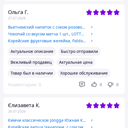
Ольга Г.
27.07.2026
Вьетнамский напиток с соком розовой гуавы, Sagiko 320 мл
Чокопай со вкусом матча 1 шт., LOTTE, 28 г
Корейские фруктовые желейки, Paldo, 53 г.
Актуальное описание
Быстро отправили
Вежливый продавец
Актуальная цена
Товар был в наличии
Хорошее обслуживание
Коментарии
0
0
0
Єлизавета К.
26.07.2026
Кимчи классическое Jongga Южная Корея, 160 г
Корейская лапша Чачарони, с соусом чаджан, 140 г, TM Samyang