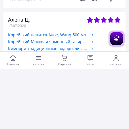
Алёна Ц.
17.07.2026
Корейский напиток Алое, Wang 500 мл
Корейский Макколи ячменный газированный напиток 355 мл, Ilhwa
Кимнори традиционные водоросли с кунжутным маслом, Ock Dong Ja, Южная Корея, 25 г. (Снек)
Всё хорошо запаковано, отправляют быстро. Буду
брать ещё, спаибо.
Главная
Каталог
Корзина
Чаты
Кабинет
Актуальное описание
Быстро отправили
Актуальная цена
Товар был в наличии
Хорошее обслуживание
Коментарии
0
0
0