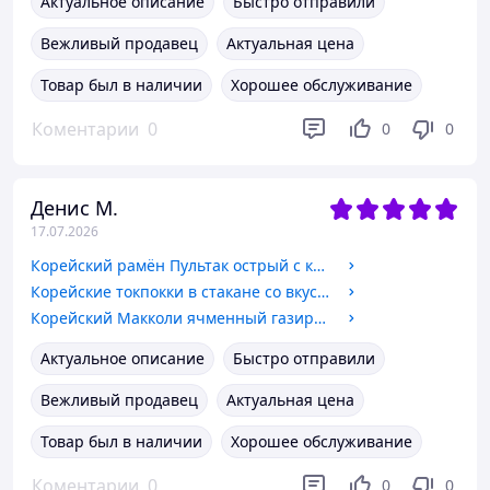
Актуальное описание
Быстро отправили
Вежливый продавец
Актуальная цена
Товар был в наличии
Хорошее обслуживание
Коментарии
0
0
0
Денис М.
17.07.2026
Корейский рамён Пультак острый с курицей, TM Samyang, 140 г!!!Знижка
Корейские токпокки в стакане со вкусом бульгоги, TM Yopokki, 120 г
Корейский Макколи ячменный газированный напиток 355 мл, Ilhwa
Актуальное описание
Быстро отправили
Вежливый продавец
Актуальная цена
Товар был в наличии
Хорошее обслуживание
Коментарии
0
0
0