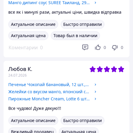
Манго дипинг соус SUREE Таиланд, 295 мл
все як і минулі рази, актуальні ціни, швидка відправка
Актуальное описание
Быстро отправили
Актуальная цена
Товар был в наличии
Коментарии
0
0
0
Любов К.
24.07.2026
Печенье Чокопай банановый, 12 шт., LOTTE, 336 г
Желейки со вкусом манго, японский стиль COZZO Малайзия, 160 г
Пирожные Moncher Cream, Lotte 6 шт, Южная Корея, 204 г
Все чудово! Дуже дякую!!!
Актуальное описание
Быстро отправили
Вежливый продавец
Актуальная цена