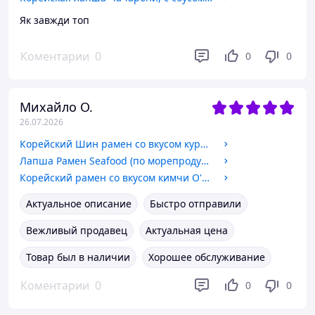
Як завжди топ
Коментарии
0
0
0
Михайло О.
26.07.2026
Корейский Шин рамен со вкусом курицы острый, 120 г, Nongshim
Лапша Рамен Seafood (по морепродуктам) 125 г ТМ Nongshim
Корейский рамен со вкусом кимчи O'Food 144 г
Актуальное описание
Быстро отправили
Вежливый продавец
Актуальная цена
Товар был в наличии
Хорошее обслуживание
Коментарии
0
0
0