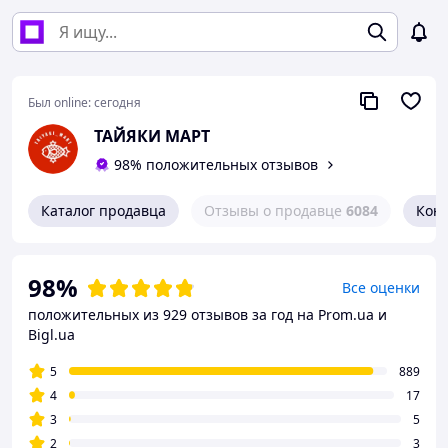
Был online:
сегодня
ТАЙЯКИ МАРТ
98% положительных отзывов
Каталог продавца
Отзывы о продавце
6084
Кон
98%
Все оценки
положительных из 929 отзывов за год
на Prom.ua и
Bigl.ua
5
889
4
17
3
5
2
3