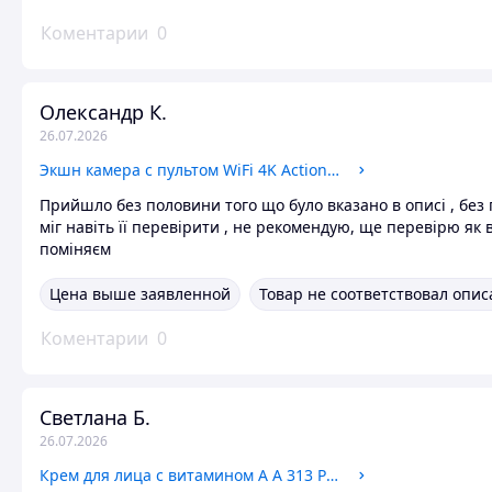
Коментарии
0
Олександр К.
26.07.2026
Экшн камера с пультом WiFi 4K Action Sport Camera S3R
Прийшло без половини того що було вказано в описі , без 
міг навіть її перевірити , не рекомендую, ще перевірю як 
поміняєм
Цена выше заявленной
Товар не соответствовал опи
Коментарии
0
Светлана Б.
26.07.2026
Крем для лица с витамином А A 313 Pommade 50 г