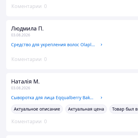
Коментарии
0
Людмила П.
03.08.2026
Cредство для укрепления волос Olaplex №0 Intensive Bond Building Hair Treatment 155 мл
Коментарии
0
Наталія М.
03.08.2026
Сыворотка для лица Eqqualberry Bakuchiol Plumping Serum, 30 мл
Актуальное описание
Актуальная цена
Товар был 
Коментарии
0