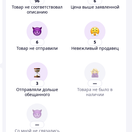
96
6
Товар не соответствовал
Цена выше заявленной
описанию
6
5
Товар не отправили
Невежливый продавец
3
—
Отправляли дольше
Товара не было в
обещанного
наличии
—
Со мной не связались