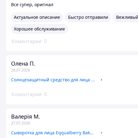
Все супер, оригінал
Актуальное описание
Быстро отправили
Вежливый
Хорошее обслуживание
Коментарии
0
Олена П.
28.07.2026
Солнцезащитный средство для лица La Roche-Posay Anthelios Age Correct SPF 50+
Коментарии
0
Валерія М.
27.07.2026
Сыворотка для лица Eqqualberry Bakuchiol Plumping Serum, 30 мл