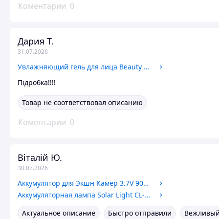
Коментарии
0
Дария Т.
31.07.2026
Увлажняющий гель для лица Beauty of Joseon Red Bean Water Gel 100 ml
Підробка!!!!
Товар не соответствовал описанию
Коментарии
0
Віталій Ю.
30.07.2026
Аккумулятор для Экшн Камер 3.7V 900 mAh
Аккумуляторная лампа Solar Light CL-6028 светильник с солнечной панелью фонарь
Актуальное описание
Быстро отправили
Вежливый