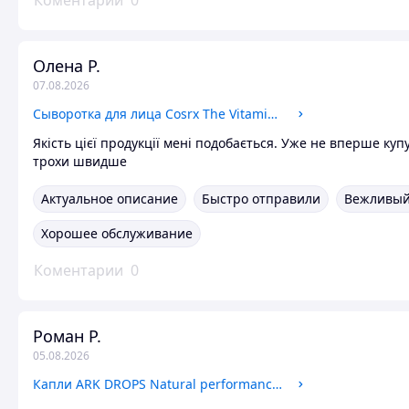
Коментарии
0
Олена Р.
07.08.2026
Cыворотка для лица Cosrx The Vitamin C 13 Serum, 20 мл
Якість цієї продукції мені подобається. Уже не вперше ку
трохи швидше
Актуальное описание
Быстро отправили
Вежливый
Хорошее обслуживание
Коментарии
0
Роман Р.
05.08.2026
Капли ARK DROPS Natural performance booster 30 мл