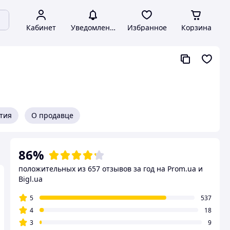
Кабинет
Уведомления
Избранное
Корзина
нтия
О продавце
86%
положительных из 657 отзывов за год
на Prom.ua и
Bigl.ua
5
537
4
18
3
9