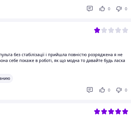
0
0
пульта без стабілізації і прийшла повністю розряджена я не
вона себе покаже в роботі, як що модна то давайте будь ласка
санию
0
0