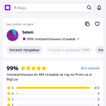
Был online:
сегодня
Selem
99% положительных отзывов
Каталог продавца
Отзывы о продавце
1399
Кон
99%
Все оценки
положительных из 484 отзывов за год
на Prom.ua и
Bigl.ua
5
472
4
9
3
0
2
0