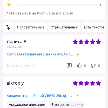
1
3
1399 отзывов
на Prom.ua за все время
Положительные
Отрицательные
Есть текстовы
Лариса В.
06.08.2026
Котловая газовая автоматика АРБАТ-1 (11) с мокрым сильфоном в комплекте.
Коментарии
0
0
0
віктор у.
05.08.2026
Конденсатор рабочий СВВ60 25мкф 450В. 50 / 60Hz с клеммами.
Актуальное описание
Быстро отправили