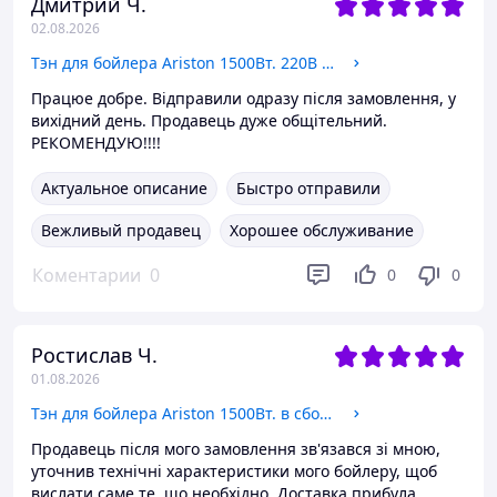
Дмитрий Ч.
02.08.2026
Тэн для бойлера Ariston 1500Вт. 220В в комплекте с фланцем и анодом (Италия)
Працюе добре. Відправили одразу після замовлення, у
вихідний день. Продавець дуже общітельний.
РЕКОМЕНДУЮ!!!!
Актуальное описание
Быстро отправили
Вежливый продавец
Хорошее обслуживание
Коментарии
0
0
0
Ростислав Ч.
01.08.2026
Тэн для бойлера Ariston 1500Вт. в сборе с анодом на овальном фланце.
Продавець після мого замовлення зв'язався зі мною,
уточнив технічні характеристики мого бойлеру, щоб
вислати саме те, що необхідно. Доставка прибула