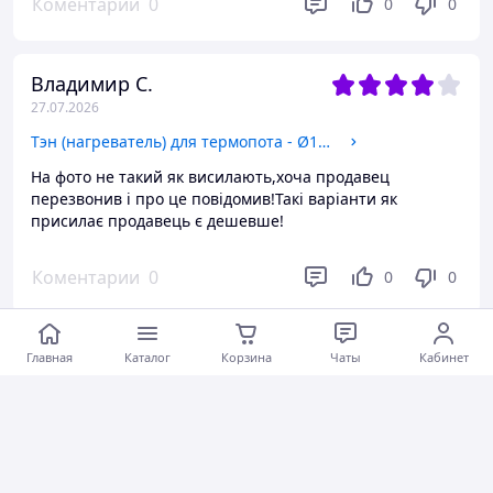
Коментарии
0
0
0
Владимир С.
27.07.2026
Тэн (нагреватель) для термопота - Ø165мм / 700W - 800W / 220V - три контакта с термостойкой изоляцией.
На фото не такий як висилають,хоча продавец
перезвонив і про це повідомив!Такі варіанти як
присилає продавець є дешевше!
Коментарии
0
0
0
Іван З.
Главная
Каталог
Корзина
Чаты
Кабинет
27.07.2026
Тэн с терморегулятором гайкой и защитным колпаком 2000W. 220V. комплект для летнего душа, бака, бочки.
Коментарии
0
0
0