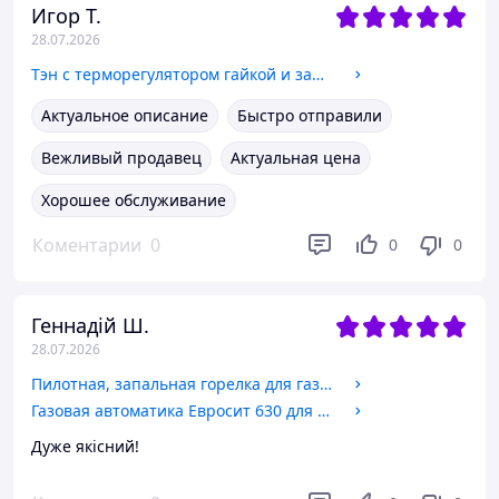
Игор Т.
28.07.2026
Тэн с терморегулятором гайкой и защитным колпаком 2000W. 220V. комплект для летнего душа, бака, бочки.
Актуальное описание
Быстро отправили
Вежливый продавец
Актуальная цена
Хорошее обслуживание
Коментарии
0
0
0
Геннадій Ш.
28.07.2026
Пилотная, запальная горелка для газового котла 1443-210 Галант ( sit 0160-114 ) с прокладкой.
Газовая автоматика Евросит 630 для котлов, конвекторов TGV 307
Дуже якісний!