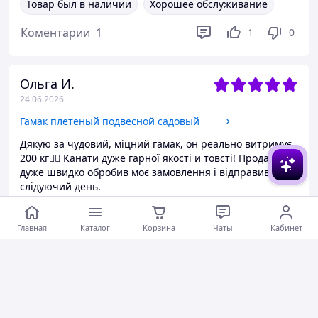
Товар был в наличии
Хорошее обслуживание
Коментарии
1
1
0
Ольга И.
24.06.2026
Гамак плетеный подвесной садовый
Дякую за чудовий, міцний гамак, он реально витримує
200 кг👍🏻 Канати дуже гарної якості и товсті! Продавець
дуже швидко обробив моє замовлення і відправив на
слідуючий день.
Коментарии
0
0
0
Главная
Каталог
Корзина
Чаты
Кабинет
Яна К.
24.06.2026
Гамак плетеный подвесной