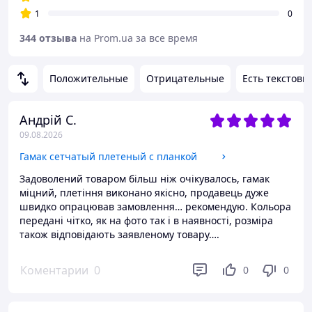
1
0
344 отзыва
на Prom.ua за все время
Положительные
Отрицательные
Есть текстовы
Андрій С.
09.08.2026
Гамак сетчатый плетеный с планкой
Задоволений товаром більш ніж очікувалось, гамак
міцний, плетіння виконано якісно, продавець дуже
швидко опрацював замовлення… рекомендую. Кольора
передані чітко, як на фото так і в наявності, розміра
також відповідають заявленому товару….
Коментарии
0
0
0