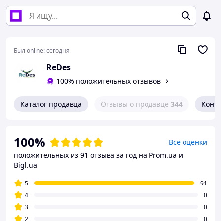
Был online:
сегодня
ReDes
100% положительных отзывов
Каталог продавца
Отзывы о продавце
344
Конт
100%
Все оценки
положительных из 91 отзыва за год
на Prom.ua и
Bigl.ua
5
91
4
0
3
0
2
0