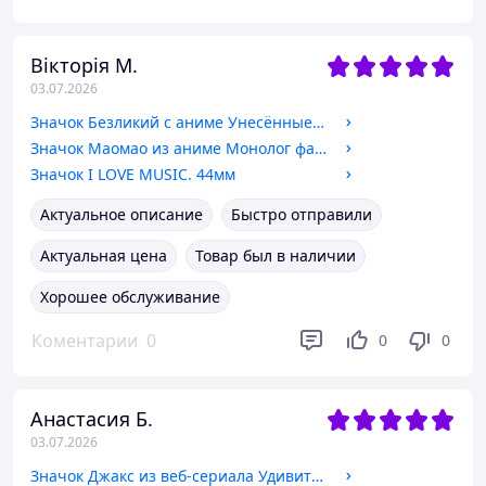
Вікторія М.
03.07.2026
Значок Безликий с аниме Унесённые призраками / Spirited Away. 44мм
Значок Маомао из аниме Монолог фармацевта / Kusuriya no Hitorigoto. №2 44мм
Значок I LOVE MUSIC. 44мм
Актуальное описание
Быстро отправили
Актуальная цена
Товар был в наличии
Хорошее обслуживание
Коментарии
0
0
0
Анастасия Б.
03.07.2026
Значок Джакс из веб-сериала Удивительный цифровой цирк / The Amazing Digital Circus. №27. 44мм