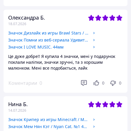
Олександра Б.
18.07.2026
Значок Дизлайк из игры Brawl Stars / Бравл Старс. 32мм
Значок Помни из веб-сериала Удивительный цифровой цирк / The Amazing Digital Circus. №4. 44мм
Значок I LOVE MUSIC. 44мм
Це дуже добре!! Я купила 4 значки, мені у подарунок
поклали наліпки, значки зручні, та з хорошим
малюнком. Мені все подобається, лайк
Коментарии
0
0
0
Нина Б.
14.07.2026
Значок Крипер из игры Minecraft / Майнкрафт. №1 44мм
Значок Мем Нян Кэт / Nyan Cat. №1 44мм