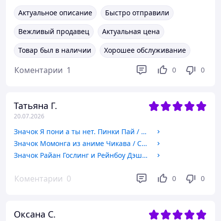
Актуальное описание
Быстро отправили
Вежливый продавец
Актуальная цена
Товар был в наличии
Хорошее обслуживание
Коментарии
1
0
0
Татьяна Г.
20.07.2026
Значок Я пони а ты нет. Пинки Пай / My Little Pony | Pinkie Pie. 44мм
Значок Момонга из аниме Чикава / Chiikawa. №22. 44мм
Значок Райан Гослинг и Рейнбоу Дэш | 44мм
Коментарии
0
0
0
Оксана С.