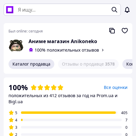
Был online:
сегодня
Аниме магазин Anikoneko
100% положительных отзывов
Каталог продавца
Отзывы о продавце
3578
Кон
100%
Все оценки
положительных из 412 отзывов за год
на Prom.ua и
Bigl.ua
5
405
4
7
3
0
2
0