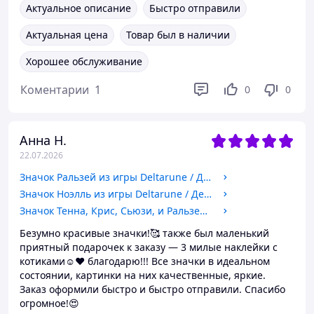
Актуальное описание
Быстро отправили
Актуальная цена
Товар был в наличии
Хорошее обслуживание
Коментарии
1
0
0
Анна Н.
22.07.2026
Значок Ральзей из игры Deltarune / Дельтарун. №26. 32мм
Значок Ноэлль из игры Deltarune / Дельтарун. №71. 32мм
Значок Тенна, Крис, Сьюзи, и Ральзей из игры Deltarune / Дельтарун. №59. 32мм
Безумно красивые значки!🥰 также был маленький
приятный подарочек к заказу — 3 милые наклейки с
котиками☺️❤️ благодарю!!! Все значки в идеальном
состоянии, картинки на них качественные, яркие.
Заказ оформили быстро и быстро отправили. Спасибо
огромное!😍