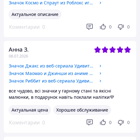
Значок Космо и Спраут из Роблокс игры Dandy's World / Мир Денди | Денди Ворлд. №11. 44мм
Актуальное описание
Коментарии
0
0
0
Анна З.
08.07.2026
Значок Джакс из веб-сериала Удивительный цифровой цирк / The Amazing Digital Circus. №23. 32мм
Значок Маомао и Джинши из аниме Монолог фармацевта / Kusuriya no Hitorigoto. №23 44мм
Значок Риббит из веб-сериала Удивительный цифровой цирк / The Amazing Digital Circus. №69. 32мм
все чудово, всі значки у гарному стані та якісні
малюнки, в подарунок навіть поклали наліпки💜
Актуальная цена
Хорошее обслуживание
Коментарии
0
0
0