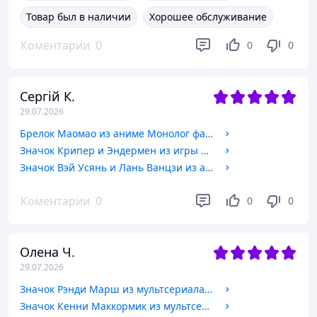
Товар был в наличии
Хорошее обслуживание
Коментарии
0
0
0
Сергій К.
29.07.2026
Брелок Маомао из аниме Монолог фармацевта / Kusuriya no Hitorigoto.
Значок Крипер и Эндермен из игры Minecraft / Майнкрафт. №5 44мм
Значок Вэй Уcянь и Лань Ванцзи из аниме Магистр дьявольского культа / Mo Dao Zu Shi. №1 44мм
Коментарии
0
0
0
Олена Ч.
29.07.2026
Значок Рэнди Марш из мультсериала Южный Парк / South Park. №4 44мм
Значок Кенни Маккормик из мультсериала Южный Парк / South Park. №8. 32мм