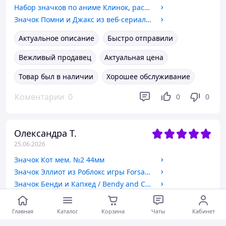
Набор значков по аниме Клинок, рассекающий демонов / Demon Slayer: Kimetsu no Yaiba №3
Значок Помни и Джакс из веб-сериала Удивительный цифровой цирк / The Amazing Digital Circus. №34. 44мм
Актуальное описание
Быстро отправили
Вежливый продавец
Актуальная цена
Товар был в наличии
Хорошее обслуживание
Коментарии
0
0
0
Олександра Т.
25.06.2026
Значок Кот мем. №2 44мм
Значок Эллиот из Роблокс игры Forsaken / Форсакен. №1 44мм
Значок Бенди и Капхед / Bendy and Cuphead. 44мм
Хорошее обслуживание
Главная
Каталог
Корзина
Чаты
Кабинет
Коментарии
0
0
0