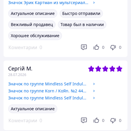
Значок Эрик Картман из мультсериала Южный Парк / South Park. 44мм
Актуальное описание
Быстро отправили
Вежливый продавец
Товар был в наличии
Хорошее обслуживание
Коментарии
0
0
0
Сергій М.
28.07.2026
Значок по группе Mindless Self Indulgence. №2 44мм
Значок по группе Korn / KoЯn. №2 44мм
Значок по группе Mindless Self Indulgence / If. №4 44мм
Актуальное описание
Коментарии
0
0
0