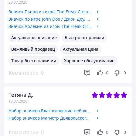
20.07.2026
Значок Пьеро из игры The Freak Circus. №22. 58мм
Значок по игре John Doe / Джон Доу. №4 58мм
Значок Арлекин из игры The Freak Circus. №13. 58мм
Актуальное описание
Быстро отправили
Вежливый продавец
Актуальная цена
Товар был в наличии
Хорошее обслуживание
Коментарии
0
0
0
Тетяна Д.
18.07.2026
Набор значков Благословение небожителей / Heaven Official's Blessing
Набор значков Магистр Дьявольского культа №2 / Demonic Path Ancestral Master
Коментарии
0
0
0