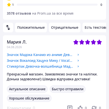
1
0
3578 отзывов
на Prom.ua за все время
Положительные
Отрицательные
Есть текстовы
Мария Л.
04.08.2026
Значок Мадока Канамэ из аниме Девочка-волшебница Мадока Магика / Mahou Shoujo Madoka Magica. №6 44мм
Значок Вокалоид Хацунэ Мику / Vocaloid Hatsune Miku. №5 44мм
Стикерпак Девочка-волшебница Мадока Магика / Mahou Shoujo Madoka Magica. №1
Прекрасный магазин. Замовляємо значки та наліпки.
Донька задоволена!) Швидка відправка доставка!
Актуальное описание
Быстро отправили
Хорошее обслуживание
Коментарии
0
0
0