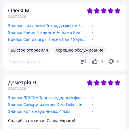
Олеся М.
24.07.2026
Значок L из аниме Тетрадь смерти / Death Note. 44мм
Значок Райан Гослинг и Аянами Рей из аниме Евангелион / Evangelion. 44мм
Брелок Сая из игры Песнь Саи / Saya no Uta.
Быстро отправили
Хорошее обслуживание
Коментарии
0
0
0
Деметрія Ч.
23.07.2026
Значок ЛГБТК+ Трансгендерный флаг / LGBTQ+ Transgender flag. 44мм
Значок Сайори из игры Doki Doki Literature Club! / Литературный клуб Доки Доки! №1 44мм
Значок Кот в наушниках. 44мм
Спасибі за значки. Слава Україні!