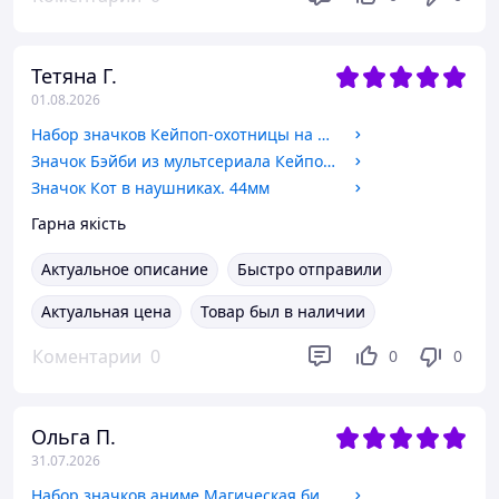
Тетяна Г.
01.08.2026
Набор значков Кейпоп-охотницы на демонов / KPop Demon Hunters. №2
Значок Бэйби из мультсериала Кейпоп-охотницы на демонов / KPop Demon Hunters. №3 44мм
Значок Кот в наушниках. 44мм
Гарна якість
Актуальное описание
Быстро отправили
Актуальная цена
Товар был в наличии
Коментарии
0
0
0
Ольга П.
31.07.2026
Набор значков аниме Магическая битва / Jujutsu Kaisen