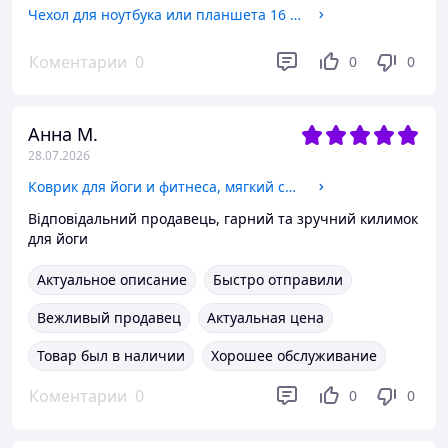
Чехол для ноутбука или планшета 16 дюймов, водонепроницаемый,силиконовый, противоударный на молнии,жёлтый
Коментарии
0
0
0
Анна М.
28.07.2026
Коврик для йоги и фитнеса, мягкий складной коврик из каучука и замши, 1830×680 мм, принт яркие цвета
Відповідальний продавець, гарний та зручний килимок
для йоги
Актуальное описание
Быстро отправили
Вежливый продавец
Актуальная цена
Товар был в наличии
Хорошее обслуживание
Коментарии
0
0
0