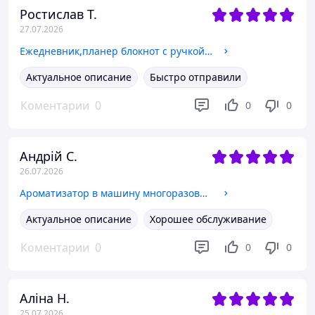
Ростислав Т.
27.07.2026
Ежедневник,планер блокнот с ручкой на 100 листов,формат А5,записная книжка,планер в мягкой обложке,цвет чёрный
Актуальное описание
Быстро отправили
Коментарии
0
0
0
Андрій С.
26.07.2026
Ароматизатор в машину многоразовый дифузор "Корабельный штурвал" на солнечной батарее,цвет золотистый
Актуальное описание
Хорошее обслуживание
Коментарии
0
0
0
Аліна Н.
25.07.2026