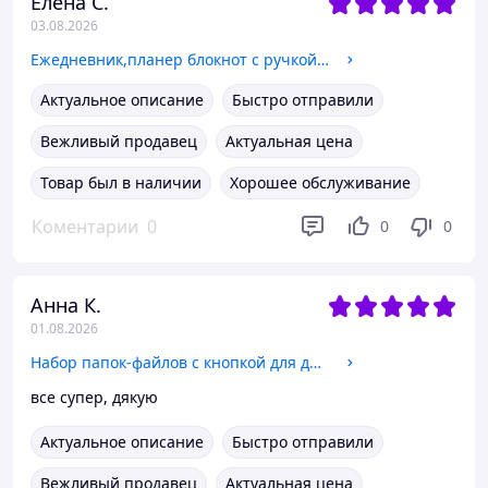
Елена С.
03.08.2026
Ежедневник,планер блокнот с ручкой на 100 листов,формат А5,записная книжка,планер в мягкой обложке,цвет чёрный
Актуальное описание
Быстро отправили
Вежливый продавец
Актуальная цена
Товар был в наличии
Хорошее обслуживание
Коментарии
0
0
0
Анна К.
01.08.2026
Набор папок-файлов с кнопкой для документов 4 шт формат А4 папка-конверт для фолдера папки-органайзеры прозрачные, фиолетовый
все супер, дякую
Актуальное описание
Быстро отправили
Вежливый продавец
Актуальная цена