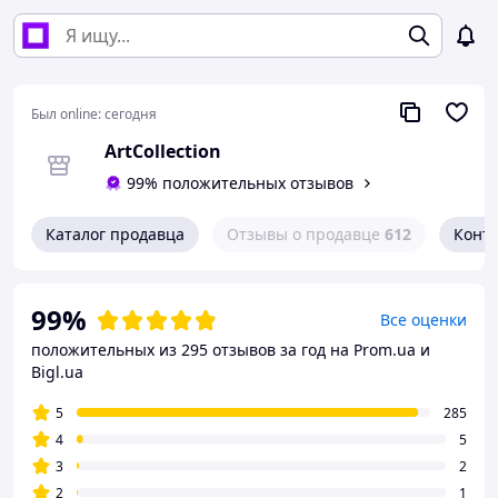
Был online:
сегодня
ArtСollection
99% положительных отзывов
Каталог продавца
Отзывы о продавце
612
Конт
99%
Все оценки
положительных из 295 отзывов за год
на Prom.ua и
Bigl.ua
5
285
4
5
3
2
2
1