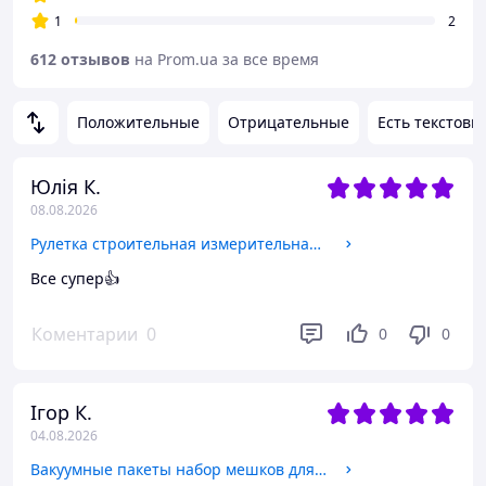
1
2
612 отзывов
на Prom.ua за все время
Положительные
Отрицательные
Есть текстовы
Юлія К.
08.08.2026
Рулетка строительная измерительная 10м,противоударная двойная с метрической и дюймовой системой,прорезиненная
Все супер👍
Коментарии
0
0
0
Ігор К.
04.08.2026
Вакуумные пакеты набор мешков для хранения вещей одежды и багажа многоразовые прозрачные, 16 шт VacuumPacks_20