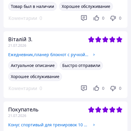
Товар был в наличии
Хорошее обслуживание
Коментарии
0
0
0
Віталій З.
21.07.2026
Ежедневник,планер блокнот с ручкой на 100 листов,формат А5,записная книжка,планер в мягкой обложке,цвет чёрный
Актуальное описание
Быстро отправили
Хорошее обслуживание
Коментарии
0
0
0
Покупатель
21.07.2026
Конус спортивый для тренировок 10 шт в комплекте размер 23 см CZST-110В