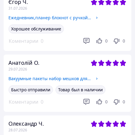
Єгор Ч.
31.07.2026
Ежедневник,планер блокнот с ручкой на 100 листов,формат А5,записная книжка,планер в мягкой обложке,цвет чёрный
Хорошее обслуживание
Коментарии
0
0
0
Анатолій О.
29.07.2026
Вакуумные пакеты набор мешков для хранения вещей одежды и багажа многоразовые прозрачные, 5 шт VacuumPacks_4
Быстро отправили
Товар был в наличии
Коментарии
0
0
0
Олександр Ч.
28.07.2026