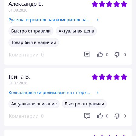
Александр Б.
01.08.2026
Рулетка строительная измерительная 5м,прорезиненная с метрической шкалой с автоматическим замком, противоударная черно-зеленая
Быстро отправили
Актуальная цена
Товар был в наличии
Коментарии
0
0
0
Ірина В.
31.07.2026
Кольца-крючки роликовые на шторку для ванной и душевой комнаты ролики на штору металлические, оттенок никель 12 штук
Актуальное описание
Быстро отправили
Коментарии
0
0
0