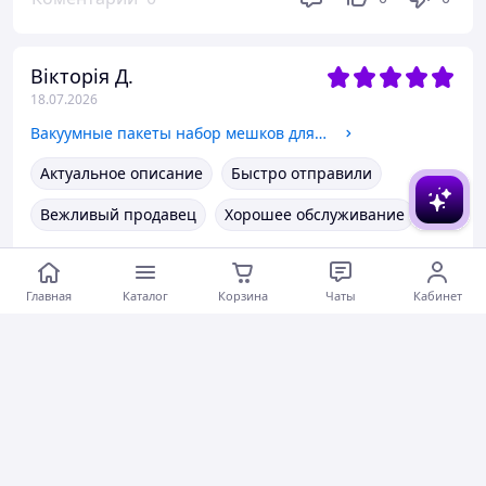
Вікторія Д.
18.07.2026
Вакуумные пакеты набор мешков для хранения вещей одежды и багажа многоразовые прозрачные, 12 шт VacuumPacks_10
Актуальное описание
Быстро отправили
Вежливый продавец
Хорошее обслуживание
Коментарии
0
0
0
Главная
Каталог
Корзина
Чаты
Кабинет
Олеся Ш.
15.07.2026
Белый стеллаж для игрушек на колесиках, органайзер для детской комнаты на колесах, 43×30.3×22 см
Вежливый продавец
Коментарии
0
0
0