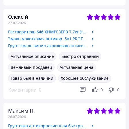
Олексій
27.07.2026
Растворитель 646 ХИМРЕЗЕРВ 7.7кг (тара 10л)
Эмаль молотковая антикор. 5в1 PROTEX 2кг (1.95л) цвета в ассортименте
Грунт-эмаль винил-акриловая антикор. "5в1" PROTEX 2.4кг (2.1л) цвета в ассортименте
Актуальное описание
Быстро отправили
Вежливый продавец
Актуальная цена
Товар был в наличии
Хорошее обслуживание
Коментарии
0
0
0
Максим П.
26.07.2026
Грунтовка антикоррозионная быстросохнущая KhimrezervPRO 0.9кг серая/красно-коричневая