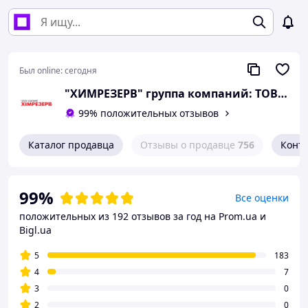
Был online:
сегодня
"ХИМРЕЗЕРВ" группа компаний: ТОВ "ПРОГРЕС 2010", ТОВ "ХІМРЕЗЕРВ-УКРАЇНА"
99% положительных отзывов
Каталог продавца
Отзывы о продавце
756
Конт
99%
Все оценки
положительных из 192 отзывов за год
на Prom.ua и
Bigl.ua
5
183
4
7
3
0
2
0