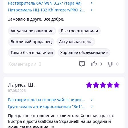
Растворитель 647 WIN 3.2кг (тара 4л)
Нитроэмаль НЦ-132 KhimrezervPRO 2кг цвета в ассортименте
Замовлю в друге. Все добре.
Актуальное описание
Быстро отправили
Вежливый продавец
Актуальная цена
Товар был в наличии
Хорошее обслуживание
Коментарии
0
0
0
Лариса Ш.
07.08.2026
Растворитель на основе уайт-спирита Химрезерв 0.59кг (тара 1л)
Грунт-эмаль антикоррозионная "3в1" ПРОМФАРБА 2.5кг цвета в ассортименте
Прекрасное отношение к клиентам. Хорошая краска.
Бистра я доставка!!Слава Украине!!!!наша родина и
люди самие лучшие !!!!