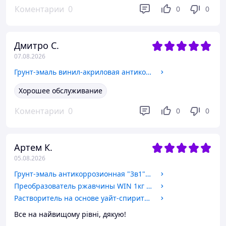
Коментарии
0
0
0
Дмитро С.
07.08.2026
Грунт-эмаль винил-акриловая антикор. "5в1" PROTEX 2.4кг (2.1л) цвета в ассортименте
Хорошее обслуживание
Коментарии
0
0
0
Артем К.
05.08.2026
Грунт-эмаль антикоррозионная "3в1" ПРОМФАРБА 2.5кг цвета в ассортименте
Преобразователь ржавчины WIN 1кг (1л)
Растворитель на основе уайт-спирита WIN 4л
Все на найвищому рівні, дякую!