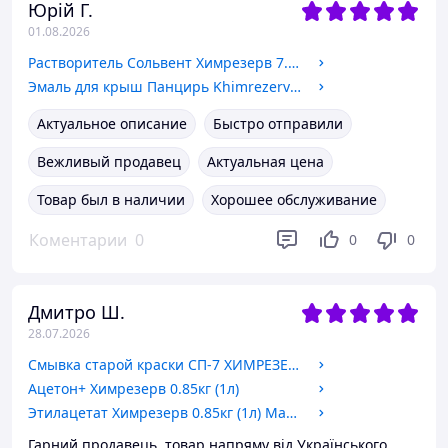
Юрій Г.
01.08.2026
Растворитель Сольвент Химрезерв 7.5кг (тара 10л)
Эмаль для крыш Панцирь KhimrezervPRO 11кг цвета в ассортименте
Актуальное описание
Быстро отправили
Вежливый продавец
Актуальная цена
Товар был в наличии
Хорошее обслуживание
Коментарии
0
0
0
Дмитро Ш.
28.07.2026
Смывка старой краски СП-7 ХИМРЕЗЕРВ 0.55кг (0.5л)
Ацетон+ Химрезерв 0.85кг (1л)
Этилацетат Химрезерв 0.85кг (1л) Марка А
Гарний продавець, товар напряму від Українського