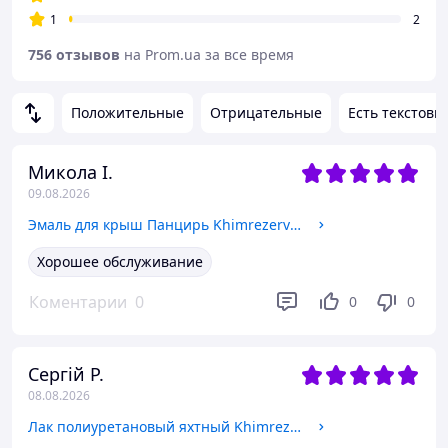
1
2
756 отзывов
на Prom.ua за все время
Положительные
Отрицательные
Есть текстовы
Микола І.
09.08.2026
Эмаль для крыш Панцирь KhimrezervPRO 11кг цвета в ассортименте
Хорошее обслуживание
Коментарии
0
0
0
Сергій Р.
08.08.2026
Лак полиуретановый яхтный KhimrezervPRO 1.8кг (2.5л) глян./полумат.