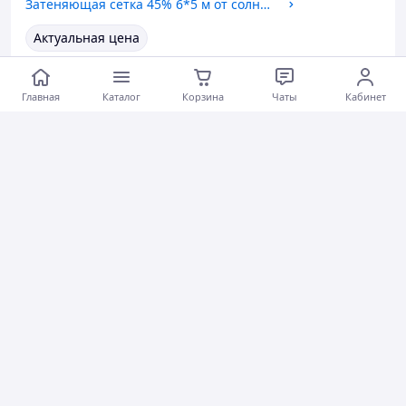
Затеняющая сетка 45% 6*5 м от солнца сетка на метраж защитная сетка от града
Актуальная цена
Коментарии
0
0
0
Главная
Каталог
Корзина
Чаты
Кабинет
Роман К.
07.07.2026
Затеняющая сетка 45% 6*5 м от солнца сетка на метраж защитная сетка от града
Все супер, сітка тримає як треба, є отвори під зв'язки,
тримає, без нарікань
Актуальное описание
Быстро отправили
Вежливый продавец
Актуальная цена
Товар был в наличии
Хорошее обслуживание
Коментарии
1
0
0