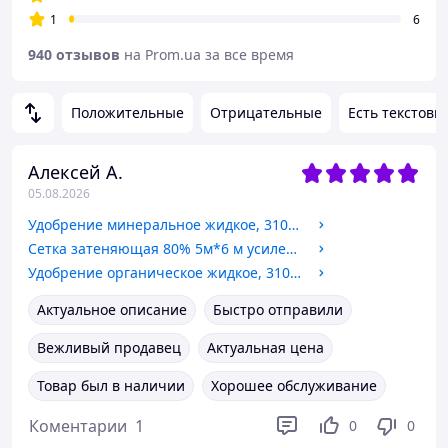
1
6
940 отзывов
на Prom.ua за все время
Положительные
Отрицательные
Есть текстовы
Алексей А.
05.08.2026
Удобрение минеральное жидкое, 310мл "Успех" для роз
Сетка затеняющая 80% 5м*6 м усиленная с люверсами сетка для затенения
Удобрение органическое жидкое, 310мл ТМ "Stimul Natural" для клубники и земляники
Актуальное описание
Быстро отправили
Вежливый продавец
Актуальная цена
Товар был в наличии
Хорошее обслуживание
Коментарии
1
0
0