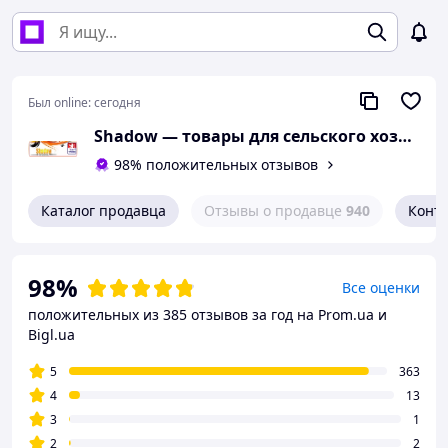
Был online:
сегодня
Shadow — товары для сельского хозяйства и домашнего обихода
98% положительных отзывов
Каталог продавца
Отзывы о продавце
940
Конт
98%
Все оценки
положительных из 385 отзывов за год
на Prom.ua и
Bigl.ua
5
363
4
13
3
1
2
2