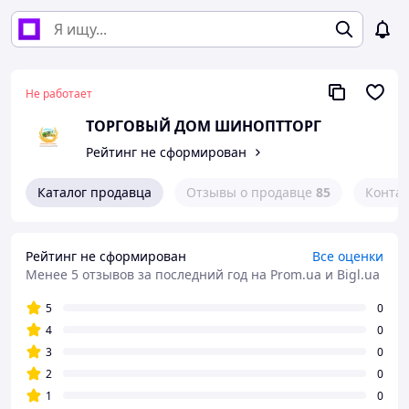
Не работает
ТОРГОВЫЙ ДОМ ШИНОПТТОРГ
Рейтинг не сформирован
Каталог продавца
Отзывы о продавце
85
Конта
Рейтинг не сформирован
Все оценки
Менее 5 отзывов за последний год
на Prom.ua и Bigl.ua
5
0
4
0
3
0
2
0
1
0