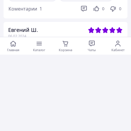
Коментарии
1
0
0
Евгений Ш.
06.02.2024
Камера R13 175/70-13 (Польша) TR-13 Kabat
Главная
Каталог
Корзина
Чаты
Кабинет
Актуальное описание
Быстро связались
Быстро отправили
Вежливый продавец
Актуальная цена
Товар был в наличии
Хорошее обслуживание
Коментарии
1
0
0
Ігор С.
05.12.2022