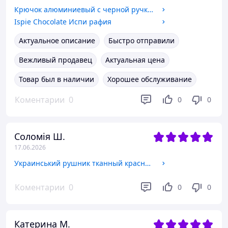
Крючок алюминиевый с черной ручкой и золотым наконечником KnitPro, 30803, 3.00 мм
Ispie Chocolate Испи рафия
Актуальное описание
Быстро отправили
Вежливый продавец
Актуальная цена
Товар был в наличии
Хорошее обслуживание
Коментарии
0
0
0
Соломія Ш.
17.06.2026
Украинський рушник тканный красный 116 см
Коментарии
0
0
0
Катерина М.