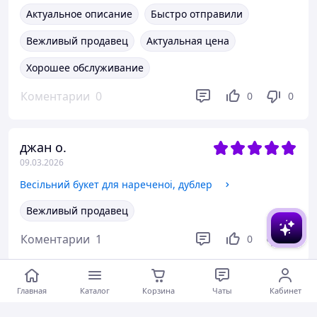
Актуальное описание
Быстро отправили
Вежливый продавец
Актуальная цена
Хорошее обслуживание
Коментарии
0
0
0
джан о.
09.03.2026
Весільний букет для нареченоі, дублер
Вежливый продавец
Коментарии
1
0
0
Юлія Я.
Главная
Каталог
Корзина
Чаты
Кабинет
08.03.2026