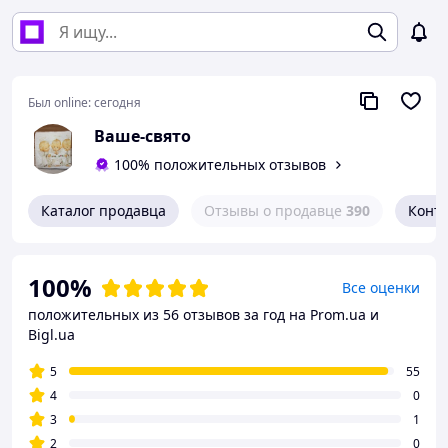
Был online:
сегодня
Ваше-свято
100% положительных отзывов
Каталог продавца
Отзывы о продавце
390
Конт
100%
Все оценки
положительных из 56 отзывов за год
на Prom.ua и
Bigl.ua
5
55
4
0
3
1
2
0