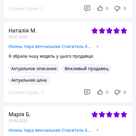
Коментарии
0
0
0
Наталія М.
09.07.2026
Иконы пара венчальная Спаситель Казанская в деревянном белом фигурном киоте под стеклом срібло 26*24 см
Я обрала іншу модель у цього продавця.
Актуальное описание
Вежливый продавец
Актуальная цена
Коментарии
0
0
0
Марія Б.
29.06.2026
Иконы пара венчальная Спаситель Казанская в деревянном белом киоте под стеклом в серебре 22*25 см