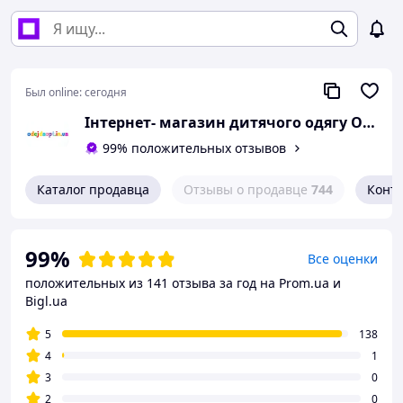
Был online:
сегодня
Інтернет- магазин дитячого одягу Odejdaopt.in.ua -- "ФутболкаShop"
99% положительных отзывов
Каталог продавца
Отзывы о продавце
744
Конт
99%
Все оценки
положительных из 141 отзыва за год
на Prom.ua и
Bigl.ua
5
138
4
1
3
0
2
0