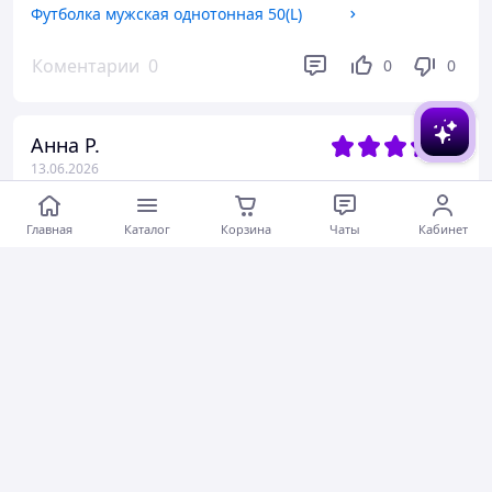
Футболка мужская однотонная 50(L)
Коментарии
0
0
0
Анна Р.
13.06.2026
Подростковая летняя пижама для девочки (146--164) майка и шорты
Главная
Каталог
Корзина
Чаты
Кабинет
Актуальное описание
Быстро отправили
Вежливый продавец
Актуальная цена
Товар был в наличии
Хорошее обслуживание
Коментарии
0
0
0
Ірина В.
07.06.2026